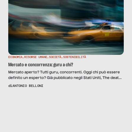
ECONOMIA
,
RISORSE UMANE
,
SOCIETÀ
,
SOSTENIBILITÀ
Mercato e concorrenza: guru a chi?
Mercato aperto? Tutti guru, concorrenti. Oggi chi può essere
definito un esperto? Già pubblicato negli Stati Uniti, The death
of expertise. The campaign against established knowledge and
di
ANTONIO BELLONI
why it matters, di Tom Nichols può in qualche modo aiutare:
traccia coordinate precise di come oggi il concetto di expertise
Scopri
la Rivista
NUMERO 45 –
sia cambiato e divenuto estremamente labile. Prima […]
IN QUESTO
MONDO DI
GURU