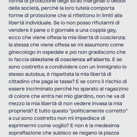
forma di protezione degli strati marginali o deboli
della società, perché la loro tutela comporta
forme di protezione che si riflettono in limiti alla
libertà individuale. Se io non posso rifiutarmi di
vendere il pane o il giornale a una coppia gay,
ecco che viene offesa la mia libertà di coscienza;
la stessa che viene offesa se mi assumono come
ginecologo in ospedale e poi non gradiscono che
io faccia
obiezione di coscienza all’aborto
. E se
sono costretto a condividere con un immigrato lo
stesso autobus, è rispettata la mia libertà di
cittadino che paga le tasse? E se corro il rischio di
essere incriminato perché ho sparato al ragazzino
di colore che entra nel mio giardino, non ne va di
mezzo la mia libertà di non vedere invasa la mia
proprietà? E tutto questo “politicamente corretto”
a cui sono costretto non mi impedisce di
esprimermi come voglio? E non è la medesima
sopraffazione che subisco se negano la piazza