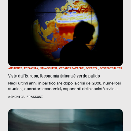
AMBIENTE
,
ECONOMIA
,
MANAGEMENT
,
ORGANIZZAZIONE
,
SOCIETÀ
,
SOSTENIBILITÀ
Vista dall’Europa, l’economia italiana è verde pallido
Negli ultimi anni, in particolare dopo la crisi del 2008, numerosi
studiosi, operatori economici, esponenti della società civile
ritengono che puntando su educazione, salute, ricerca e
di
MONICA FRASSONI
trasformazione ecologica dell’economia e della società, in
particolare in campo energetico, sarà possibile rilanciare la
competitività. Questo rappresenterebbe una risposta sia alle
sfide che rappresentano la scarsità delle risorse, che dei […]