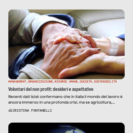
MANAGEMENT
,
ORGANIZZAZIONE
,
RISORSE UMANE
,
SOCIETÀ
,
SOSTENIBILITÀ
Volontari del non profit: desideri e aspettative
Recenti dati Istat confermano che in Italia il mondo del lavoro è
ancora immerso in una profonda crisi, ma se agricoltura,
industria e artigianato sono in affanno, va pure rilevato che il
di
CRISTINA FONTANELLI
comparto del terziario riesce invece a tenere il passo ed è
ancora in grado di offrire occasioni di lavoro. In questo
specifico contesto, […]