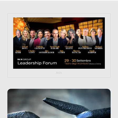
https://tinyurl.com/363fvfm9
Adv