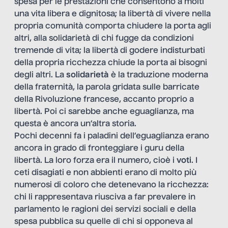
spesa per le prestazioni che consentono a molti
una vita libera e dignitosa; la libertà di vivere nella
propria comunità comporta chiudere la porta agli
altri, alla solidarietà di chi fugge da condizioni
tremende di vita; la libertà di godere indisturbati
della propria ricchezza chiude la porta ai bisogni
degli altri. La
solidarietà
è la traduzione moderna
della fraternità, la parola gridata sulle barricate
della Rivoluzione francese, accanto proprio a
libertà. Poi ci sarebbe anche eguaglianza, ma
questa è ancora un’altra storia.
Pochi decenni fa i paladini dell’eguaglianza erano
ancora in grado di fronteggiare i guru della
libertà. La loro forza era il numero, cioè i
voti
. I
ceti disagiati e non abbienti erano di molto più
numerosi di coloro che detenevano la ricchezza:
chi li rappresentava riusciva a far prevalere in
parlamento le ragioni dei servizi sociali e della
spesa pubblica su quelle di chi si opponeva al