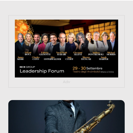
https://tinyurl.com/363fvfm9
Adv