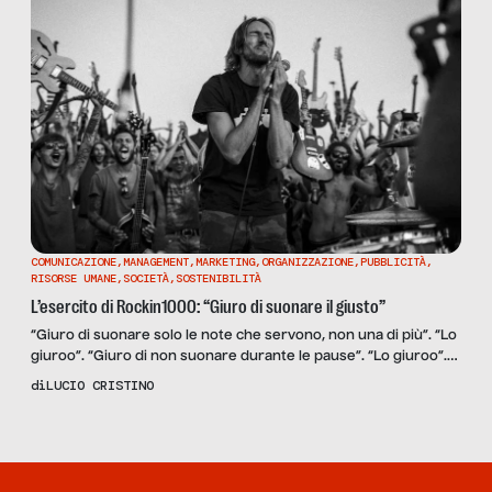
COMUNICAZIONE
,
MANAGEMENT
,
MARKETING
,
ORGANIZZAZIONE
,
PUBBLICITÀ
,
RISORSE UMANE
,
SOCIETÀ
,
SOSTENIBILITÀ
L’esercito di Rockin1000: “Giuro di suonare il giusto”
“Giuro di suonare solo le note che servono, non una di più”. “Lo
giuroo”. “Giuro di non suonare durante le pause”. “Lo giuroo”.
“Giuro di andare sempre a tempo, insieme alle luci verdi e
di
LUCIO CRISTINO
rosse”. “Lo giuro, lo giuro, lo giurooo”. A imbracciare le armi
della conquista l’esercito dei Mille. Non i garibaldini, consegnati
ai libri […]