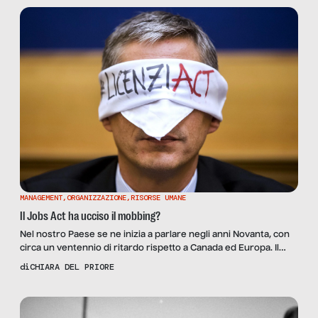
pause e le riprese […]
MANAGEMENT
,
ORGANIZZAZIONE
,
RISORSE UMANE
Il Jobs Act ha ucciso il mobbing?
Nel nostro Paese se ne inizia a parlare negli anni Novanta, con
circa un ventennio di ritardo rispetto a Canada ed Europa. Il
mobbing, termine usato nell’opinione comune per designare
di
CHIARA DEL PRIORE
comportamenti discriminatori o vessatori sul luogo di lavoro, è
un fenomeno molto dibattuto, soprattutto in passato, quanto
scarsamente o per nulla disciplinato: in Italia non […]