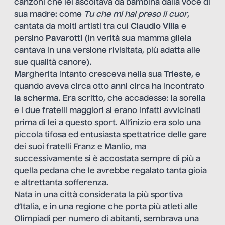
canzoni che lei ascoltava da bambina dalla voce di
sua madre: come
Tu che mi hai preso il cuor
,
cantata da molti artisti tra cui
Claudio Villa
e
persino
Pavarotti
(in verità sua mamma gliela
cantava in una versione rivisitata, più adatta alle
sue qualità canore).
Margherita intanto cresceva nella sua
Trieste
, e
quando aveva circa otto anni circa ha incontrato
la scherma
. Era scritto, che accadesse: la sorella
e i due fratelli maggiori si erano infatti avvicinati
prima di lei a questo sport. All’inizio era solo una
piccola tifosa ed entusiasta spettatrice delle gare
dei suoi fratelli Franz e Manlio, ma
successivamente si è accostata sempre di più a
quella pedana che le avrebbe regalato tanta gioia
e altrettanta sofferenza.
Nata in una città considerata la più sportiva
d’Italia, e in una regione che porta più atleti alle
Olimpiadi per numero di abitanti, sembrava una