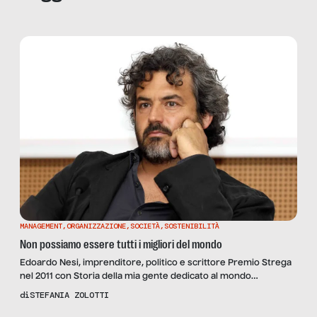
MANAGEMENT
,
ORGANIZZAZIONE
,
SOCIETÀ
,
SOSTENIBILITÀ
Non possiamo essere tutti i migliori del mondo
Edoardo Nesi, imprenditore, politico e scrittore Premio Strega
nel 2011 con Storia della mia gente dedicato al mondo
dell’industria tessile pratese, ci racconta come l’Italia degli anni
di
STEFANIA ZOLOTTI
’70 riviva nelle pagine di Estate Infinita, il libro che ha appena
pubblicato per Bompiani e da cui partiamo per capire i tempi, le