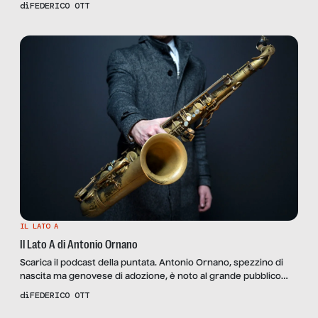
di una delle più note aziende italiane. Chi di noi non ha mai
di
FEDERICO OTT
pronunciato la frase “Liscia, Gassata o Ferrarelle?”. È uno
slogan ormai entrato nel linguaggio comune, come “o così o
Pomì” e pochi altri, e che fa parte del […]
IL LATO A
Il Lato A di Antonio Ornano
Scarica il podcast della puntata. Antonio Ornano, spezzino di
nascita ma genovese di adozione, è noto al grande pubblico
per le sue crudissime lezioni sul mondo animale con cui si è
di
FEDERICO OTT
fatto conoscere a Zelig; o come il marito della “crostatina”, che
racconta a suo modo le vicende della vita di coppia. Come