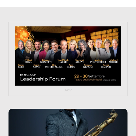
https://tinyurl.com/363fvfm9
Adv