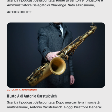
Scarica il podcast della puntata. Roberto Santori è fondatore e
Amministratore Delegato di Challenge. Nato a Frosinone,
bilancia ascendente bilancia, dovrebbe essere equilibrato per
di
FEDERICO OTT
definizione. E in effetti è costantemente alla ricerca
dell’equilibrio, ma solo per poterlo rompere. Quando si è
laureato in Ingegneria Civile, a Roma, aveva una carriera già
definita: rilevare l’attività paterna. Ma le cose […]
IL LATO A
,
MANAGEMENT
Il Lato A di Antonio Carstulovich
Scarica il podcast della puntata. Dopo una carriera in società
multinazionali, Antonio Carstulovich è oggi Direttore Generale