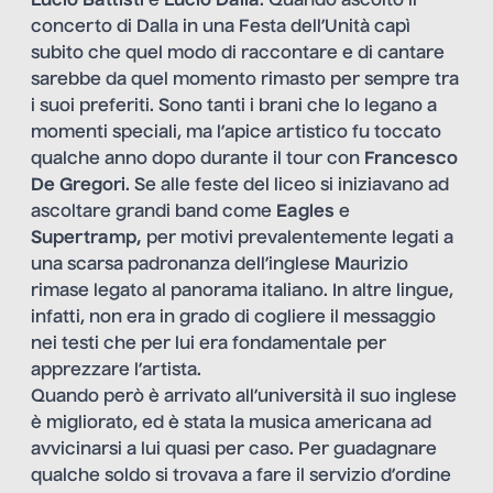
Lucio Battisti
e
Lucio Dalla
. Quando ascoltò il
concerto di Dalla in una Festa dell’Unità capì
subito che quel modo di raccontare e di cantare
sarebbe da quel momento rimasto per sempre tra
i suoi preferiti. Sono tanti i brani che lo legano a
momenti speciali, ma l’apice artistico fu toccato
qualche anno dopo durante il tour con
Francesco
De Gregori
. Se alle feste del liceo si iniziavano ad
ascoltare grandi band come
Eagles
e
Supertramp,
per motivi prevalentemente legati a
una scarsa padronanza dell’inglese Maurizio
rimase legato al panorama italiano. In altre lingue,
infatti, non era in grado di cogliere il messaggio
nei testi che per lui era fondamentale per
apprezzare l’artista.
Quando però è arrivato all’università il suo inglese
è migliorato, ed è stata la musica americana ad
avvicinarsi a lui quasi per caso. Per guadagnare
qualche soldo si trovava a fare il servizio d’ordine