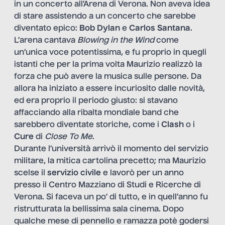
in un concerto all’Arena di Verona. Non aveva idea
di stare assistendo a un concerto che sarebbe
diventato epico:
Bob Dylan
e
Carlos Santana
.
L’arena cantava
Blowing in the Wind
come
un’unica voce potentissima, e fu proprio in quegli
istanti che per la prima volta Maurizio realizzò la
forza che può avere la musica sulle persone. Da
allora ha iniziato a essere incuriosito dalle novità,
ed era proprio il periodo giusto: si stavano
affacciando alla ribalta mondiale band che
sarebbero diventate storiche, come i
Clash
o i
Cure
di
Close To Me
.
Durante l’università arrivò il momento del servizio
militare, la mitica cartolina precetto; ma Maurizio
scelse il
servizio civile
e lavorò per un anno
presso il Centro Mazziano di Studi e Ricerche di
Verona. Si faceva un po’ di tutto, e in quell’anno fu
ristrutturata la bellissima sala cinema. Dopo
qualche mese di pennello e ramazza potè godersi