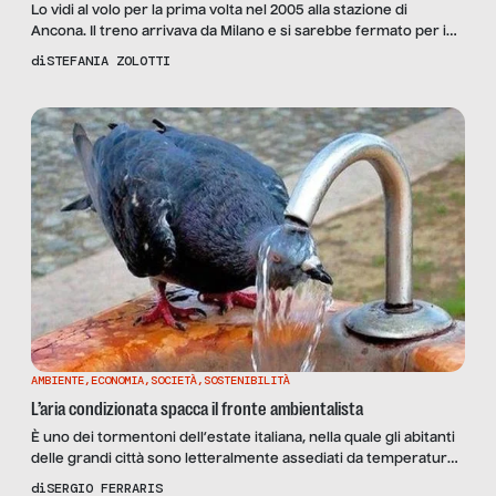
Lo vidi al volo per la prima volta nel 2005 alla stazione di
Ancona. Il treno arrivava da Milano e si sarebbe fermato per i
pochi minuti d’ordinanza ripartendo poi verso sud. Lui sarebbe
di
STEFANIA ZOLOTTI
poi sceso a Civitanova Marche, giusto il tempo di un cambio
treno per Tolentino dove in quegli anni era il Direttore […]
AMBIENTE
,
ECONOMIA
,
SOCIETÀ
,
SOSTENIBILITÀ
L’aria condizionata spacca il fronte ambientalista
È uno dei tormentoni dell’estate italiana, nella quale gli abitanti
delle grandi città sono letteralmente assediati da temperature
che sono più alte di circa cinque gradi con tassi d’umidità simili
di
SERGIO FERRARIS