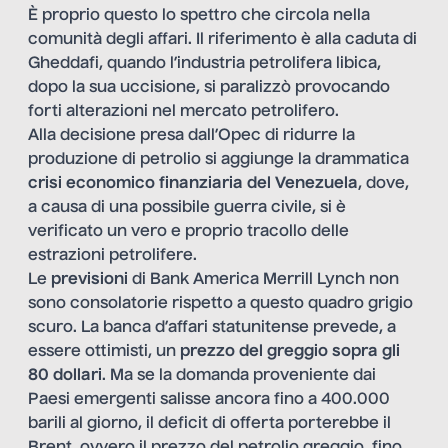
È proprio questo lo spettro che circola nella
comunità degli affari. Il riferimento è alla caduta di
Gheddafi, quando l’industria petrolifera libica,
dopo la sua uccisione, si paralizzò provocando
forti alterazioni nel mercato petrolifero.
Alla decisione presa dall’Opec di ridurre la
produzione di petrolio si aggiunge la drammatica
crisi economico finanziaria del Venezuela
, dove,
a causa di una possibile guerra civile, si è
verificato un vero e proprio tracollo delle
estrazioni petrolifere.
Le
previsioni
di Bank America Merrill Lynch non
sono consolatorie rispetto a questo quadro grigio
scuro. La banca d’affari statunitense prevede, a
essere ottimisti, un
prezzo del greggio sopra gli
80 dollari
. Ma se la domanda proveniente dai
Paesi emergenti salisse ancora fino a 400.000
barili al giorno, il deficit di offerta porterebbe il
Brent, ovvero il prezzo del petrolio greggio, fino