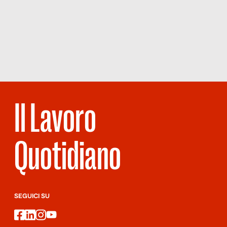
analisi amministrative; si tratta mediamente della terza voce di
Scopri
la
costo dopo personale e tecnologia […]
Rivista
NUMERO 78
– EFFETTO
NOBÌLITA
Il Lavoro
Quotidiano
SEGUICI SU
facebook
linkedin
instagram
youtube