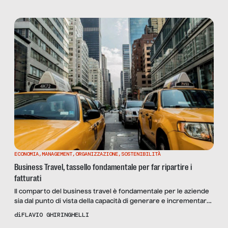
alle regioni monsoniche. Parliamo dell’aria condizionata che se
da un lato è la principale “imputata” degli alti consumi elettrici,
dall’altro viene considerata come dannosa per […]
ECONOMIA
,
MANAGEMENT
,
ORGANIZZAZIONE
,
SOSTENIBILITÀ
Business Travel, tassello fondamentale per far ripartire i
fatturati
Il comparto del business travel è fondamentale per le aziende
sia dal punto di vista della capacità di generare e incrementare
fatturato che dal punto di vista dell’incidenza dei costi. Sotto
di
FLAVIO GHIRINGHELLI
questo profilo T&E è la spesa più sottovalutata nell’ambito delle