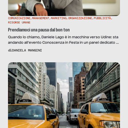
COMUNICAZIONE
,
MANAGEMENT
,
MARKETING
,
ORGANIZZAZIONE
,
PUBBLICITÀ
,
RISORSE UMANE
Prendiamoci una pausa dal bon ton
Quando lo chiamo, Daniele Lago è in macchina verso Udine: sta
andando all’evento Conoscenza in Festa in un panel dedicato a
Leonardo da Vinci e al suo ruolo di primo startupper della
di
DANIELA MANGINI
storia. Il tema che gli propongo per Senza Filtro è la pausa dai
formalismi, argomento che lui stesso mi ha ispirato in un […]