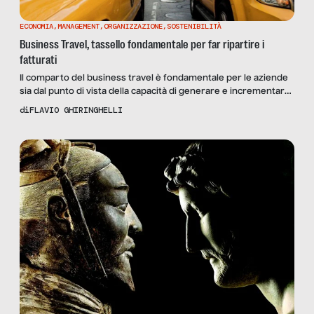
ECONOMIA
,
MANAGEMENT
,
ORGANIZZAZIONE
,
SOSTENIBILITÀ
Business Travel, tassello fondamentale per far ripartire i
fatturati
Il comparto del business travel è fondamentale per le aziende
sia dal punto di vista della capacità di generare e incrementare
fatturato che dal punto di vista dell’incidenza dei costi. Sotto
di
FLAVIO GHIRINGHELLI
questo profilo T&E è la spesa più sottovalutata nell’ambito delle
analisi amministrative; si tratta mediamente della terza voce di
costo dopo personale e tecnologia […]