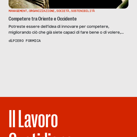
MANAGEMENT
,
ORGANIZZAZIONE
,
SOCIETÀ
,
SOSTENIBILITÀ
Competere tra Oriente e Occidente
Potreste essere dell’idea di innovare per competere,
migliorando ciò che già siete capaci di fare bene o di volere,
invece, cambiare le regole del gioco per fare cose nuove in
di
PIERO FORMICA
modo nuovo. Nel secondo caso, prestate attenzione prima e
familiarizzate poi con la coopetizione. La coopetizione è un
Scopri
la Rivista
NUMERO 31 –
piccolo colpetto che riesce a spostare grandi […]
OGNI
MALEDETTA
DOMENICA
Il Lavoro