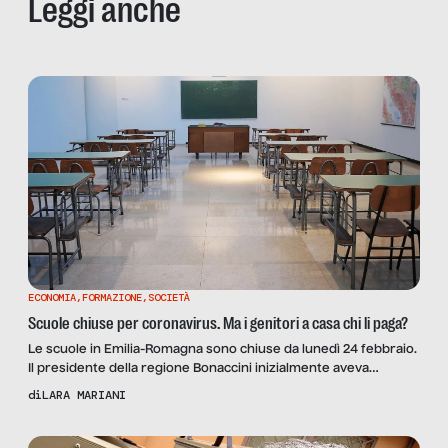
Leggi anche
ECONOMIA
,
FORMAZIONE
,
SOCIETÀ
Scuole chiuse per coronavirus. Ma i genitori a casa chi li paga?
Le scuole in Emilia-Romagna sono chiuse da lunedì 24 febbraio.
Il presidente della regione Bonaccini inizialmente aveva
disposto la chiusura fino al primo di marzo, ma è di ieri la
di
LARA MARIANI
decisione governativa che prolunga la chiusura anche alla
prossima settimana. Una misura preventiva che apprezzo,
perché so per esperienza che i bambini sono un veicolo […]