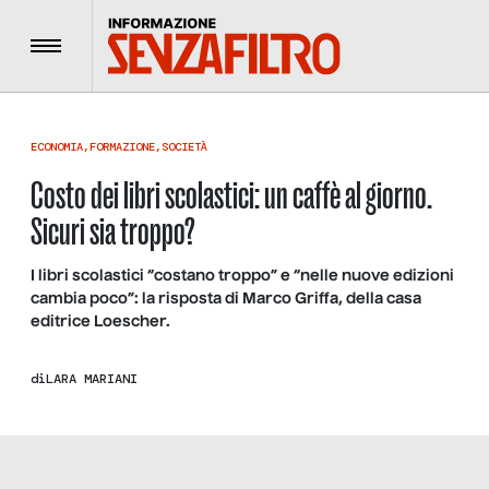
Menu
ECONOMIA
,
FORMAZIONE
,
SOCIETÀ
Costo dei libri scolastici: un caffè al giorno.
Sicuri sia troppo?
I libri scolastici “costano troppo” e “nelle nuove edizioni
cambia poco”: la risposta di Marco Griffa, della casa
editrice Loescher.
di
LARA MARIANI