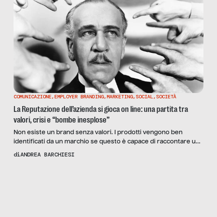
nell’equipe […]
COMUNICAZIONE
,
EMPLOYER BRANDING
,
MARKETING
,
SOCIAL
,
SOCIETÀ
La Reputazione dell’azienda si gioca on line: una partita tra
valori, crisi e “bombe inesplose”
Non esiste un brand senza valori. I prodotti vengono ben
identificati da un marchio se questo è capace di raccontare una
storia che comunichi i suoi valori fondanti ai suoi consumatori.
di
ANDREA BARCHIESI
Fino a qualche anno fa il brand comunicava a senso unico, il
consumatore era il bersaglio passivo del suo messaggio ed
Scopri
la Rivista
esercitava la sua […]
NUMERO 96 –
IL BUSINESS
DELLA SCUOLA