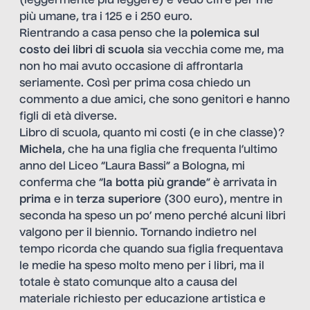
(leggermente più leggere) e vedo cifre per me
più umane, tra i 125 e i 250 euro.
Rientrando a casa penso che la
polemica sul
costo dei libri di scuola
sia vecchia come me, ma
non ho mai avuto occasione di affrontarla
seriamente. Così per prima cosa chiedo un
commento a due amici, che sono genitori e hanno
figli di età diverse.
Libro di scuola, quanto mi costi (e in che classe)?
Michela
, che ha una figlia che frequenta l’ultimo
anno del Liceo “Laura Bassi” a Bologna, mi
conferma che “
la botta più grande
” è arrivata in
prima
e in
terza superiore
(300 euro), mentre in
seconda ha speso un po’ meno perché alcuni libri
valgono per il biennio. Tornando indietro nel
tempo ricorda che quando sua figlia frequentava
le medie ha speso molto meno per i libri, ma il
totale è stato comunque alto a causa del
materiale richiesto per educazione artistica e