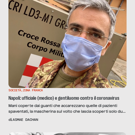
SOCIETÀ
,
ZONA FRANCA
Napoli: ufficiale (medico) e gentiluomo contro il coronavirus
Mani coperte dai guanti che accarezzano quelle di pazienti
spaventati, la mascherina sul volto che lascia scoperti solo due
grandi occhi chiari che parlano ai degenti quando non è
di
ASMAE DACHAN
possibile esprimersi con le parole, il camice bianco e la
mimetica. Fabio Rispoli è un giovane dirigente medico
anestesista-rianimatore del Policlinico Federico II di Napoli,