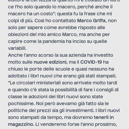
editore la certezza di quanto mi è costato un libro
ce l’ho solo quando lo macero, perché anche il
macero ha un costo”: questa fu la frase che mi
colpì di più. Così ho contattato
Marco Griffa
, non
solo per sapere come avrebbe risposto alle
obiezioni del mio amico Marco, ma anche per
capire come la pandemia ha inciso su quelle
variabili.
Anche l’anno scorso la sua azienda ha investito
molto sulle
nuove edizioni
, ma il
COVID-19
ha
chiuso le porte delle scuole e quasi nessuno ha
adottato i libri nuovi che erano già stati stampati.
“Le circolari ministeriali sono arrivate molto tardi
e quando c’è stata la possibilità di fare i consigli di
classe le adozioni dei libri nuovi sono state
pochissime. Noi però avevamo già fatto sia le
politiche dei prezzi sia gli investimenti. I libri nuovi
sono stampati da tempo, ma dovremo
tenerli in
magazzino
. Li venderemo forse l’anno prossimo,