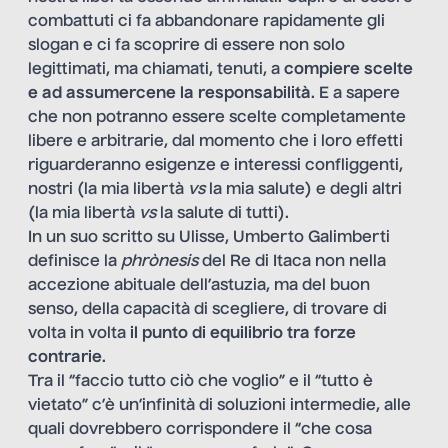
combattuti ci fa abbandonare rapidamente gli
slogan e ci fa scoprire di essere non solo
legittimati, ma chiamati, tenuti, a
compiere scelte
e ad assumercene la responsabilità
. E a sapere
che non potranno essere scelte completamente
libere e arbitrarie, dal momento che i loro effetti
riguarderanno esigenze e interessi confliggenti,
nostri (la mia libertà
vs
la mia salute) e degli altri
(la mia libertà
vs
la salute di tutti).
In un suo scritto su Ulisse, Umberto Galimberti
definisce la
phrònesis
del Re di Itaca non nella
accezione abituale dell’astuzia, ma del buon
senso, della capacità di scegliere, di trovare di
volta in volta
il punto di equilibrio tra forze
contrarie
.
Tra il “faccio tutto ciò che voglio” e il “tutto è
vietato” c’è un’infinità di soluzioni intermedie, alle
quali dovrebbero corrispondere il “che cosa