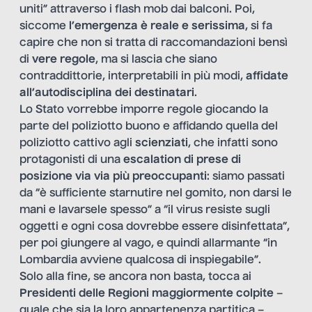
uniti” attraverso i flash mob dai balconi. Poi,
siccome
l’emergenza è reale e serissima
, si fa
capire che non si tratta di raccomandazioni bensì
di
vere regole
, ma si lascia che siano
contraddittorie, interpretabili in più modi,
affidate
all’autodisciplina dei destinatari
.
Lo Stato vorrebbe imporre regole giocando la
parte del poliziotto buono e affidando quella del
poliziotto cattivo agli
scienziati
, che infatti sono
protagonisti di una
escalation di prese di
posizione via via più preoccupanti
: siamo passati
da “è sufficiente starnutire nel gomito, non darsi le
mani e lavarsele spesso” a “il virus resiste sugli
oggetti e ogni cosa dovrebbe essere disinfettata”,
per poi giungere al vago, e quindi allarmante “in
Lombardia avviene qualcosa di inspiegabile”.
Solo alla fine, se ancora non basta, tocca ai
Presidenti delle Regioni maggiormente colpite
–
quale che sia la loro appartenenza partitica –