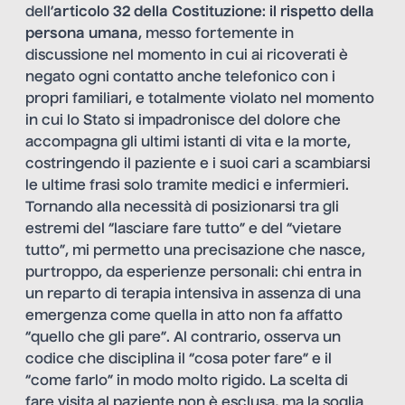
dell’
articolo 32 della Costituzione
:
il
rispetto della
persona umana
, messo fortemente in
discussione nel momento in cui ai ricoverati è
negato ogni contatto anche telefonico con i
propri familiari, e totalmente violato nel momento
in cui lo Stato si impadronisce del dolore che
accompagna gli ultimi istanti di vita e la morte,
costringendo il paziente e i suoi cari a scambiarsi
le ultime frasi solo tramite medici e infermieri.
Tornando alla necessità di posizionarsi tra gli
estremi del “lasciare fare tutto” e del “vietare
tutto”, mi permetto una precisazione che nasce,
purtroppo, da esperienze personali: chi entra in
un reparto di terapia intensiva in assenza di una
emergenza come quella in atto non fa affatto
“quello che gli pare”. Al contrario, osserva un
codice che disciplina il “cosa poter fare” e il
“come farlo” in modo molto rigido. La scelta di
fare visita al paziente non è esclusa, ma la soglia