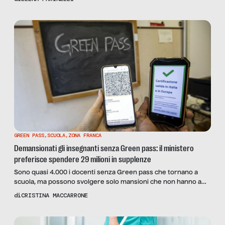
attento non soltanto al menù ma anche al contesto e ai servizi
offerti. Gli articoli sono coordinati e curati da Elena Farinelli ma
Senza Filtro […]
GREEN PASS
,
SCUOLA
,
ZONA FRANCA
Demansionati gli insegnanti senza Green pass: il ministero
preferisce spendere 29 milioni in supplenze
Sono quasi 4.000 i docenti senza Green pass che tornano a
scuola, ma possono svolgere solo mansioni che non hanno a
che fare con la docenza. E l’orario di lavoro raddoppia: secondo
di
CRISTINA MACCARRONE
il sindacato, “in modo illegittimo”. L’esperienza di Marcello
Pacifico (ANIEF) e di tre docenti esclusi.