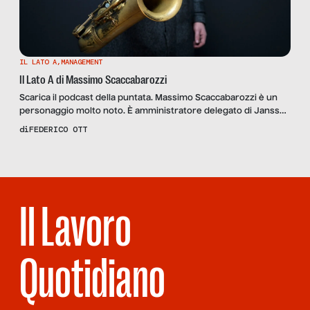
IL LATO A
,
MANAGEMENT
Il Lato A di Massimo Scaccabarozzi
Scarica il podcast della puntata. Massimo Scaccabarozzi è un
personaggio molto noto. È amministratore delegato di Janssen
Italia e Presidente di Farmindustria ma soprattutto, per quello
di
FEDERICO OTT
che più ci interessa, un grande amante della musica nonché
frontman della JC Band. Non è stato facile incastrare le agende
ma finalmente riusciamo a trovare il momento per una lunga
[…]
Il Lavoro
Quotidiano