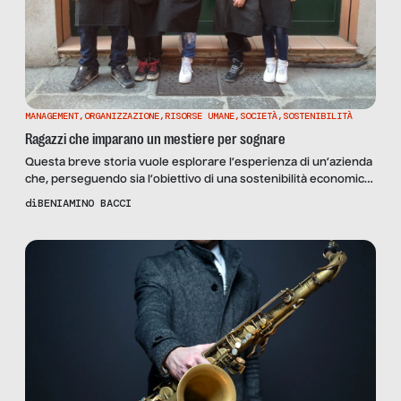
MANAGEMENT
,
ORGANIZZAZIONE
,
RISORSE UMANE
,
SOCIETÀ
,
SOSTENIBILITÀ
Ragazzi che imparano un mestiere per sognare
Questa breve storia vuole esplorare l’esperienza di un’azienda
che, perseguendo sia l’obiettivo di una sostenibilità economica,
sia uno scopo di utilità sociale, si è trovata a gestire un gruppo
di
BENIAMINO BACCI
davvero singolare. A Bologna la Cooperativa Sociale Iusta Res
porta avanti dal 2007 un progetto concreto rivolto a ragazzi
che partono da “piattaforme diverse”: italiani e […]