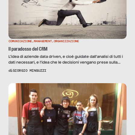
COMUNICAZIONE
,
MANAGEMENT
,
ORGANIZZAZIONE
Il paradosso del CRM
L’idea di aziende data driven, e cioè guidate dall’analisi di tutti i
dati necessari, e l’idea che le decisioni vengano prese sulla
base di solidi dati a supporto sono solo miraggi. Data driven è
di
GIORGIO MINGUZZI
un termine ideale, di difficile attuazione anche per le grandi
corporate, quelle che non hanno mai problemi di budget. Ci
potremmo accontentare, piuttosto, che le industrie […]