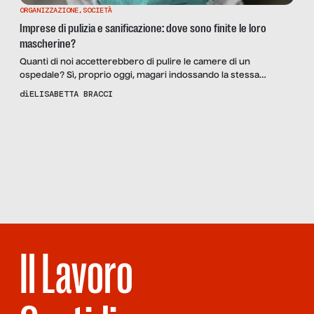
ORGANIZZAZIONE
,
SOCIETÀ
Imprese di pulizia e sanificazione: dove sono finite le loro
mascherine?
Quanti di noi accetterebbero di pulire le camere di un
ospedale? Sì, proprio oggi, magari indossando la stessa
mascherina da tre giorni perché i DPI non si riescono più a
di
ELISABETTA BRACCI
trovare facilmente. Andreste a lavorare in aree ad alto rischio
di infezione con in corso un’emergenza pandemica, a fronte di
Scopri
la Rivista
NUMERO 33 –
uno stipendio spesso molto basso, […]
SCUOLA DI
STRADA, SCUOLA
DEI LIBRI
Il Lavoro