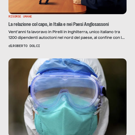
RISORSE UMANE
La relazione col capo, in Italia e nei Paesi Anglosassoni
Vent’anni fa lavoravo in Pirelli in Inghilterra, unico italiano tra
1200 dipendenti autoctoni nel nord del paese, al confine con la
Scozia. Dal momento dell’ingresso in azienda sono sempre
di
ROBERTO DOLCI
stato trattato, ed imparato a trattare il prossimo, come un
giocatore della squadra. Sicuramente inesperto all’inizio, mi
sono comunque stati affidati incarichi di sempre maggior
rischio […]