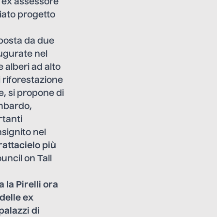
, ex assessore
miato progetto
mposta da due
augurate nel
 alberi ad alto
i riforestazione
e, si propone di
ombardo,
rtanti
nsignito nel
rattacielo più
uncil on Tall
la Pirelli ora
delle ex
palazzi di