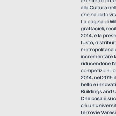
architetto di f
alla Cultura nel
che ha dato vit
La pagina di Wi
grattacieli, re
2014, è la pres
fusto, distribui
metropolitana c
incrementare l
riducendone l’
competizioni: ol
2014, nel 2015 i
bello e innova
Buildings and 
Che cosa è succ
c’è un’universi
ferrovie Varesi