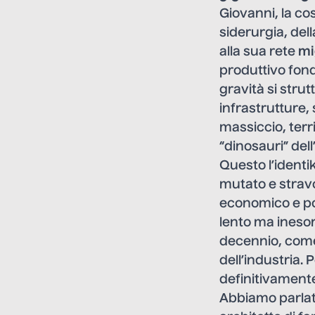
Giovanni, la cos
siderurgia, del
alla sua rete
mi
produttivo fon
gravità si strut
infrastrutture,
massiccio, terr
“dinosauri” dell
Questo l’identiki
mutato e stravol
economico e poli
lento ma ineso
decennio, come
dell’industria. P
definitivamente 
Abbiamo parla