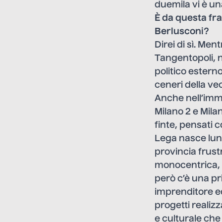
duemila vi è un
È da questa f
Berlusconi?
Direi di sì. Men
Tangentopoli, 
politico esterno
ceneri della vec
Anche nell’imma
Milano 2 e Milano
finte, pensati c
Lega nasce lung
provincia frustr
monocentrica, l
però c’è una pr
imprenditore e
progetti realizz
e culturale che