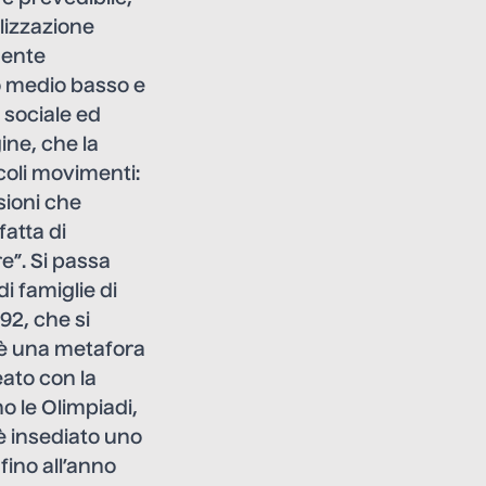
lizzazione
gente
o medio basso e
 sociale ed
ine, che la
coli movimenti:
sioni che
fatta di
re”. Si passa
i famiglie di
992, che si
o è una metafora
eato con la
o le Olimpiadi,
 è insediato uno
 fino all’anno