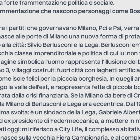
a forte frammentazione politica e sociale.
rammentazione che nascono personaggi come Bos
tre i partiti che governavano Milano, Pci e Psi, verr
nasce alle porte di Milano una nuova forma di pro
 alla città: Silvio Berlusconi e la Lega. Berlusconi e
chia classe imprenditoriale e politica di cui lui non
gine simbolica l’uomo rappresenta l’illusione del
 3, villaggi costruiti fuori città con laghetti artificia
ome isole felici per la piccola borghesia. In quegli 
o la valle dell’est, e rappresenta fette di piccola b
ata dalla crisi finanziaria. Se la Milano da bere di C
a Milano di Berlusconi e Lega era eccentrica. Dal 
ima svolta: è un sindaco della Lega, Gabriele Albert
d ex presidente di Federmeccanica, a mettere in m
ati oggi: mi riferisco a City Life, il complesso abitat
 nasce sulla vecchia Fiera Campionaria, e al compl