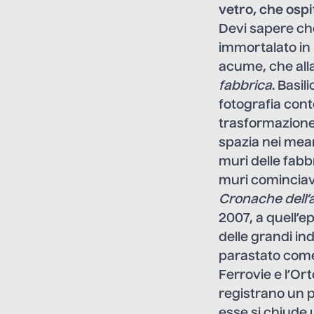
vetro, che osp
Devi sapere che
immortalato in 
acume, che alla
fabbrica
. Basil
fotografia cont
trasformazione p
spazia nei meand
muri delle fabb
muri cominciava
Cronache dell’
2007, a quell’e
delle grandi in
parastato come 
Ferrovie e l’Or
registrano un p
esse si chiude u