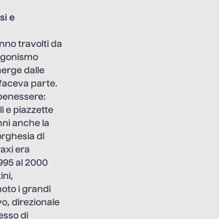
si e
anno travolti da
tagonismo
merge dalle
 faceva parte.
 benessere:
li e piazzette
anni anche la
orghesia di
raxi era
1995 al 2000
ini,
oto i grandi
ivo, direzionale
esso di