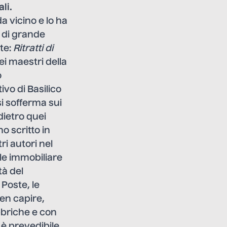
li.
 vicino e lo ha
o di grande
te:
Ritratti di
ei maestri della
o
ivo di Basilico
si sofferma sui
dietro quei
o scritto in
ri autori nel
ale immobiliare
tà del
Poste, le
en capire,
bbriche e con
o è prevedibile,