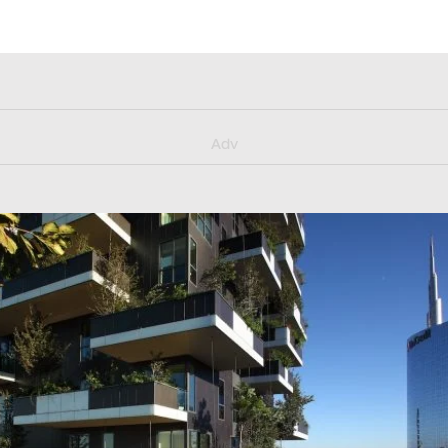
y/muster_aggiornamento
Adv