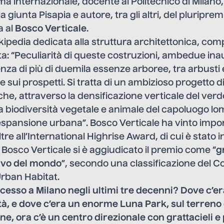
ama internazionale, docente al Politecnico di Milano
la giunta Pisapia e autore, tra gli altri, del pluripre
a al
Bosco Verticale
.
kipedia dedicata alla struttura architettonica, co
cita: “Peculiarità di queste costruzioni, ambedue in
enza di più di duemila essenze arboree, tra arbusti e
te sui prospetti. Si tratta di un ambizioso progetto d
he, attraverso la densificazione verticale del verd
a biodiversità vegetale e animale del capoluogo l
espansione urbana”. Bosco Verticale ha vinto impo
tre all’International Highrise Award, di cui è stato i
l Bosco Verticale si è aggiudicato il premio come “
g
tivo del mondo
”, secondo una classificazione del Co
Urban Habitat.
esso a Milano negli ultimi tre decenni? Dove c’era 
tà, e dove c’era un enorme Luna Park, sul terreno 
ne, ora c’è un centro direzionale con grattacieli e 