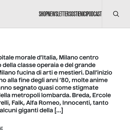
SHOP
NEWSLETTER
SOSTIENICI
PODCAST
Cerca
itale morale d’Italia, Milano centro
 della classe operaia e del grande
ilano fucina di arti e mestieri. Dall’inizio
ino alla fine degli anni ‘80, molte anime
anno segnato quasi come stigmate
 della metropoli lombarda. Breda, Ercole
relli, Falk, Alfa Romeo, Innocenti, tanto
alcuni giganti della […]
NI