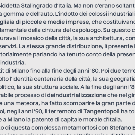
iddetta Stalingrado d’Italia. Ma non c’erano soltant
la gomma e dell’auto. L’indotto dei colossi industria
gliaia di piccole e medie imprese
, che costituivano
damentale della cintura del capoluogo. Su questo c
turava il mosaico della città, la sua architettura, co
 servizi. La stessa grande distribuzione, lì present
itorialmente parlando ha tenuto conto della prese
’industria.
t di Milano fino alla fine degli anni ‘80. Poi
due terr
to l’identità centenaria della città, la sua geografi
tico, la sua struttura sociale. Alla fine degli anni ‘8
rabile processo di
deindustrializzazione
che nel gir
 una meteora, ha fatto scomparire la gran parte d
oi, negli anni ’90, il terremoto di
Tangentopoli
ha to
a Milano la patente di capitale morale d’Italia.
to di questa complessa metamorfosi con
Stefano 