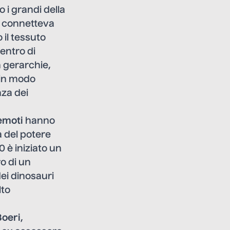
o i grandi della
li connetteva
 il tessuto
entro di
n gerarchie,
e in modo
nza dei
emoti
hanno
a del potere
0 è iniziato un
o di un
ei dinosauri
lto
Boeri
,