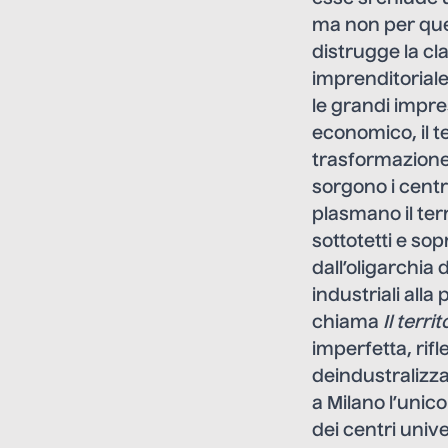
ma non per que
distrugge la cl
imprenditoriale
le grandi impre
economico, il t
trasformazione 
sorgono i centr
plasmano il terr
sottotetti e sop
dall’oligarchia
industriali alla
chiama
Il terr
imperfetta, rif
deindustralizza
a Milano l’unic
dei centri unive