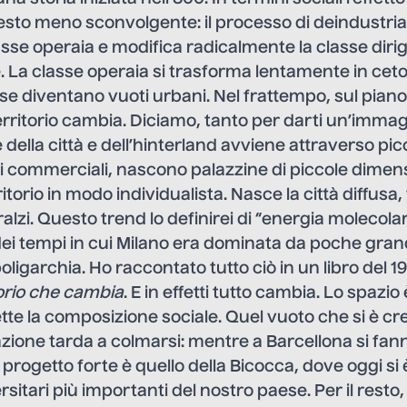
sto meno sconvolgente: il processo di deindustria
asse operaia e modifica radicalmente la classe diri
. La classe operaia si trasforma lentamente in cet
se diventano vuoti urbani. Nel frattempo, sul piano
erritorio cambia. Diciamo, tanto per darti un’immag
della città e dell’hinterland avviene attraverso pic
i commerciali, nascono palazzine di piccole dimen
itorio in modo individualista. Nasce la città diffusa, 
ralzi. Questo trend lo definirei di “energia molecola
 dei tempi in cui Milano era dominata da poche grand
 poligarchia. Ho raccontato tutto ciò in un libro del 1
itorio che cambia
. E in effetti tutto cambia. Lo spazi
lette la composizione sociale. Quel vuoto che si è cr
zione tarda a colmarsi: mentre a Barcellona si fann
o progetto forte è quello della Bicocca, dove oggi si
rsitari più importanti del nostro paese. Per il resto,