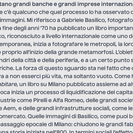
itano grandi banche e grandi imprese internaziona
 c’è qualcuno che quel processo lo ha osservato da
immagini. Mi riferisco a Gabriele Basilico, fotograf
 fine degli anni ‘70 ha pubblicato un libro importan
ico, riconosciuto a livello internazionale come uno d
emporanea, inizia a fotografare le metropoli, la lor
roprio all’inizio della grande metamorfosi. L’obiett
ri della città e della periferia, e a un certo punto 
riche. La forza di questo sguardo sta nel fatto che 
 a non esserci più vita, ma soltanto vuoto. Come h
abitare
, un libro su Milano pubblicato assieme ad alt
poca inizia un processo di liquidificazione del capit
dustrie come Pirelli e Alfa Romeo, delle grandi socie
Aem, e delle grandi infrastrutture sociali, come le 
tomercato. Quelle immagini di Basilico, come puoi b
assaggio epocale di Milano: chiudono le grandi fa
na storia iniziata nell’800. In termini sociali l’effett