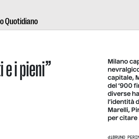
ro Quotidiano
i e i pieni”
Milano cap
nevralgico
capitale, M
del ‘900 f
diverse h
l’identità
Marelli, Pi
per citare 
di
BRUNO PERI