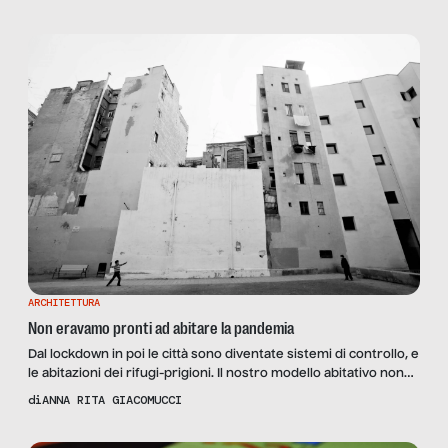
le parole di un suo abitante intervistato da Zampano, “ha perso
lo spirito”. Secondo una ricerca condotta da tre studiosi
dell’Università di Siena, […]
ARCHITETTURA
Non eravamo pronti ad abitare la pandemia
Dal lockdown in poi le città sono diventate sistemi di controllo, e
le abitazioni dei rifugi-prigioni. Il nostro modello abitativo non
sarà più lo stesso: ecco come sta cambiando e perché.
di
ANNA RITA GIACOMUCCI