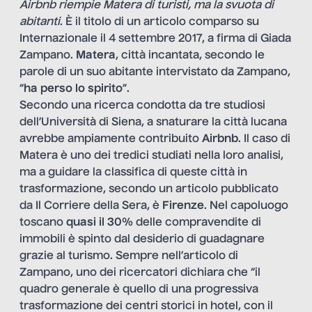
Airbnb riempie Matera di turisti, ma la svuota di
abitanti
. È il titolo di
un articolo
comparso su
Internazionale il 4 settembre 2017, a firma di Giada
Zampano.
Matera
, città incantata, secondo le
parole di un suo abitante intervistato da Zampano,
“
ha perso lo spirito
”.
Secondo una ricerca condotta da tre studiosi
dell’Università di Siena, a snaturare la città lucana
avrebbe ampiamente contribuito
Airbnb
. Il caso di
Matera è uno dei tredici studiati nella
loro analisi
,
ma a guidare la classifica di queste città in
trasformazione, secondo
un articolo
pubblicato
da Il Corriere della Sera, è
Firenze
. Nel capoluogo
toscano
quasi il 30%
delle compravendite di
immobili è spinto dal desiderio di guadagnare
grazie al turismo. Sempre nell’articolo di
Zampano, uno dei ricercatori dichiara che “il
quadro generale è quello di una progressiva
trasformazione dei centri storici in hotel, con il