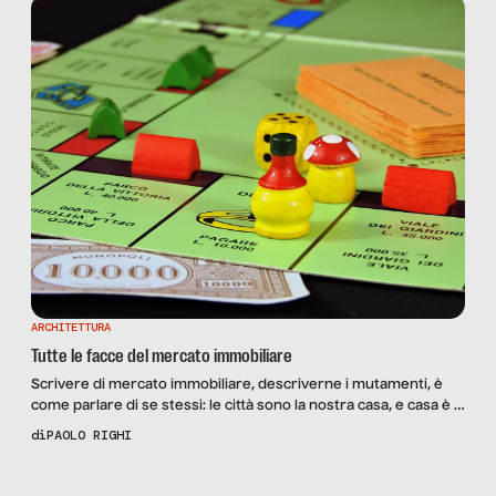
ARCHITETTURA
Tutte le facce del mercato immobiliare
Scrivere di mercato immobiliare, descriverne i mutamenti, è
come parlare di se stessi: le città sono la nostra casa, e casa è il
luogo dell’anima. La crescita e lo sviluppo delle città è sempre
di
PAOLO RIGHI
stato guidato da piani regolatori che guardavano
esclusivamente a riempire spazi verdi, senza alcuna
Scopri
la Rivista
NUMERO 61 –
progettualità complessiva che tenesse conto anche delle […]