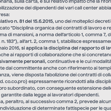
naria, sulla carta, e sul relativo impatto che la ri
bilizzazione dei dipendenti dei vari call center abb
resa:
lativo n. 81 del 15.6.2015
, uno dei molteplici decreti
ato “Disciplina organica dei contratti di lavoro e r
ma di mansioni, a norma dell’articolo 1, comma 7, d
n. 183”), all’art. 2, comma 1, stabilisce espressame
naio 2016,
si applica la disciplina del rapporto di l
che ai rapporti di collaborazione che si concretan
usivamente personali
, continuative e le cui modali
e dal committente anche con riferimento ai tempi 
anza, viene disposta l’abolizione dei contratti di co
dd. co.co.pro) espressamente ricondotti alla discipl
avoro subordinato, con conseguente estensione delle
 garantite dalla legge ai lavoratori dipendenti.
a, peraltro, al successivo comma 2, prevede alcun
individuazione di determinate fattispecie per le qu