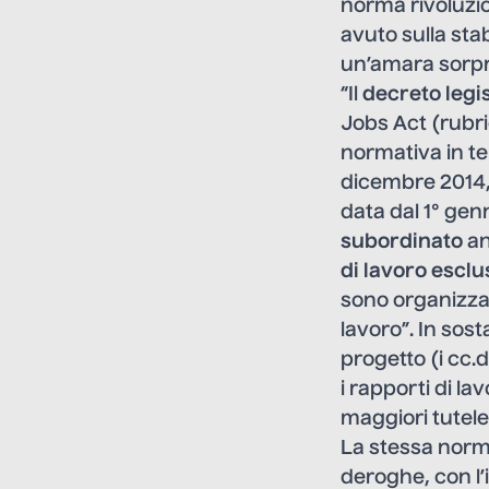
norma rivoluzio
avuto sulla sta
un’amara sorp
“Il
decreto legis
Jobs Act (rubric
normativa in te
dicembre 2014, 
data dal 1° gen
subordinato
an
di lavoro escl
sono organizzat
lavoro”. In sost
progetto (i cc.
i rapporti di l
maggiori tutele
La stessa norm
deroghe, con l’