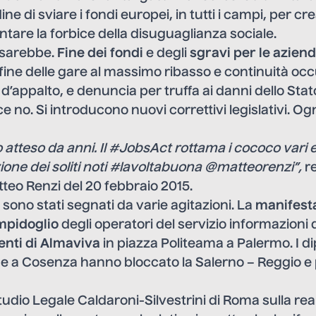
ne di sviare i fondi europei, in tutti i campi, per c
tare la forbice della disuguaglianza sociale.
 sarebbe.
Fine dei fondi
e degli
sgravi per le azien
 fine delle gare al massimo ribasso e continuità oc
d’appalto, e denuncia per truffa ai danni dello Stat
ce no. Si introducono nuovi correttivi legislativi. O
o atteso da anni. Il #JobsAct rottama i cococo vari e
zione dei soliti noti #lavoltabuona @matteorenzi”,
re
teo Renzi del 20 febbraio 2015.
15 sono stati segnati da varie agitazioni. La
manifesta
mpidoglio
degli operatori del servizio informazioni
nti di Almaviva
in piazza Politeama a Palermo. I d
e a Cosenza hanno bloccato la Salerno – Reggio e p
tudio Legale Caldaroni-Silvestrini di Roma sulla rea