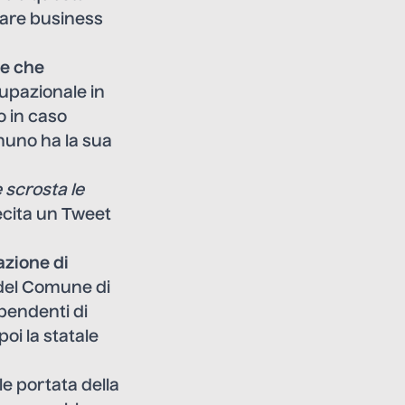
reare business
de che
cupazionale in
o in caso
gnuno ha la sua
 scrosta le
cita un Tweet
zione di
 del Comune di
ipendenti di
oi la statale
le portata della