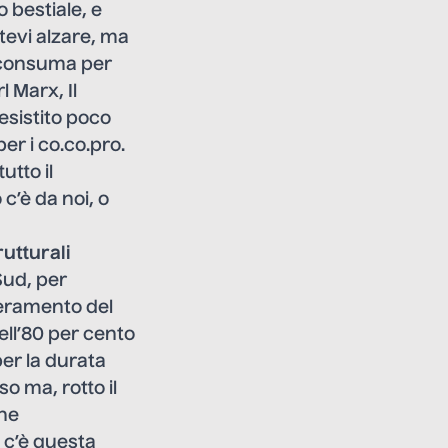
 bestiale, e
tevi alzare, ma
o consuma per
l Marx, Il
esistito poco
er i co.co.pro.
utto il
c’è da noi, o
rutturali
Sud, per
zzeramento del
ell’80 per cento
per la durata
o ma, rotto il
che
a c’è questa