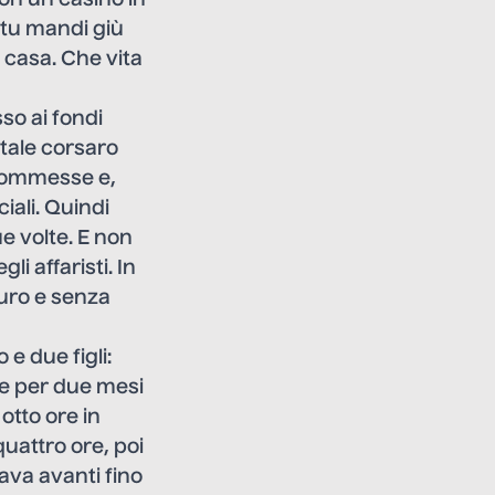
e tu mandi giù
 casa. Che vita
so ai fondi
itale corsaro
 commesse e,
iali. Quindi
e volte. E non
i affaristi. In
turo e senza
e due figli:
o e per due mesi
otto ore in
quattro ore, poi
ava avanti fino