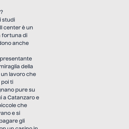
i?
 studi
ll center è un
a fortuna di
ondono anche
appresentante
miraglia della
e un lavoro che
poi ti
agnano pure su
ui a Catanzaro e
piccole che
ano e si
pagare gli
con un casino in