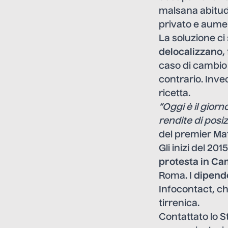
malsana abitudi
privato e aumen
La soluzione ci
delocalizzano
,
caso di cambio 
contrario. Inve
ricetta.
“Oggi è il giorn
rendite di posi
del premier Mat
Gli inizi del 20
protesta in Ca
Roma. I
dipende
Infocontact, ch
tirrenica.
Contattato lo S