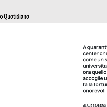
ro Quotidiano
A quarant’a
center che
come un s
universita
ora quello
accoglie u
fa la fort
onorevoli 
di
ALESSANDRO