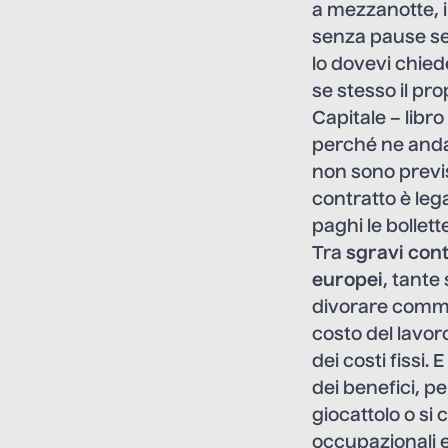
a mezzanotte, i
senza pause se 
lo dovevi chied
se stesso il pro
Capitale – libr
perché ne andav
non sono previst
contratto è leg
paghi le bollette
Tra
sgravi cont
europei
, tante
divorare commess
costo del lavor
dei costi fissi.
dei benefici, pe
giocattolo o si 
occupazionali e 