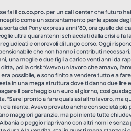
e fai il
co.co.pro.
per un
call center
che futuro ha
oncepito come un sostentamento per le spese degli
na sorta dei Pony express anni ’80, ora quello dei ca
glie ultra quarantenni schiacciati dalla crisi e fa l
regiudicati e onorevoli di lungo corso. Oggi risp
pensionabile che non hanno i contributi necessari.
ni, una moglie e due figli a carico venti anni da r
ditta, poi la crisi: “Avevo un lavoro che amavo, l’am
era possibile, e sono finito a vendere tutto e a far
esta in una mega struttura dove ti danno due lire e 
pagare il parcheggio un euro al giorno, cosi guad
ta. “Sarei pronto a fare qualsiasi altro lavoro, ma q
n c’è niente. Avevo provato anche con società più 
ano maggiori garanzie, ma poi niente tutte chiudev
 Albania o peggio riaprivano con altri nomi e senza 
rte dura è la vendita, stai in questi mega stanzoni 