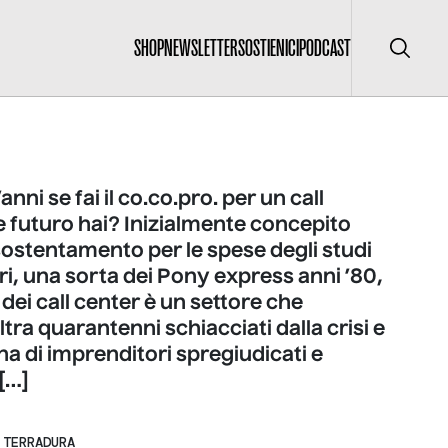
SHOP
NEWSLETTER
SOSTIENICI
PODCAST
Cerca
nni se fai il co.co.pro. per un call
 futuro hai? Inizialmente concepito
ostentamento per le spese degli studi
ri, una sorta dei Pony express anni ’80,
 dei call center è un settore che
ltra quarantenni schiacciati dalla crisi e
una di imprenditori spregiudicati e
[…]
 TERRADURA