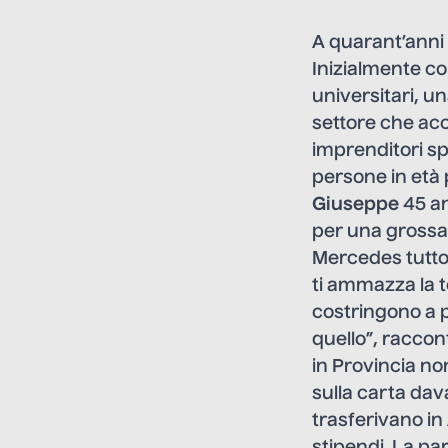
A quarant’anni s
Inizialmente c
universitari, u
settore che acco
imprenditori sp
persone in età 
Giuseppe
45 an
per una grossa 
Mercedes tutto 
ti ammazza la t
costringono a 
quello”, raccon
in Provincia no
sulla carta dav
trasferivano in
stipendi. La pa