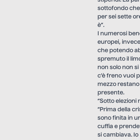
sottofondo che t
per sei sette o
è”.
I numerosi bene
europei, invece
che potendo abb
spremuto il lim
non solo non si
c’è freno vuoi p
mezzo restano s
presente.
“Sotto elezioni
“Prima della cri
sono finita in u
cuffia e prende
si cambiava. Io