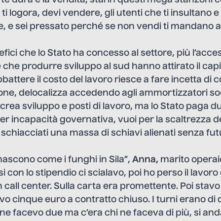
i logora, devi vendere, gli utenti che ti insultano 
re, e sei pressato perché se non vendi ti mandano a
fici che lo Stato ha concesso al settore, più l’acces
 che produrre sviluppo al sud hanno attirato il cap
attere il costo del lavoro riesce a fare incetta di
one, delocalizza accedendo agli ammortizzatori soc
 crea sviluppo e posti di lavoro, ma lo Stato paga du
er incapacità governativa, vuoi per la scaltrezza degl
chiacciati una massa di schiavi alienati senza fu
 nascono come i funghi in Sila”,
Anna,
marito operaio 
si con lo stipendio ci scialavo, poi ho perso il lavor
n call center. Sulla carta era promettente. Poi stavo 
vo cinque euro a contratto chiuso. I turni erano di 
 ne facevo due ma c’era chi ne faceva di più, si and