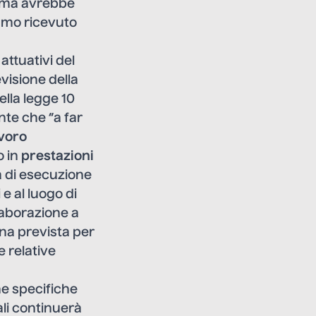
forma avrebbe
iamo ricevuto
 attuativi del
evisione della
ella legge 10
nte che “a far
avoro
o in
prestazioni
tà di esecuzione
e al luogo di
llaborazione a
ina prevista per
 relative
e specifiche
ali continuerà