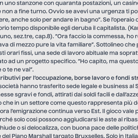
n uno stanzone con quaranta postazioni, un casino
non a fine turno. Ovvio se avevi una urgenza ti po
ere, anche solo per andare in bagno”. Se l’operai
prio tempo disponibile egli deruba il capitalista. (Kar
o uno, sez.tre, cap.8). “Ora faccio la commessa, ho r
a di mezzo pure la vita familiare”. Sottolineo che p
i orari fissi, una sede di lavoro abituale ma sopratt
ato ad un progetto specifico. “Ho capito, ma questo 
 o te ne vai”.
ributivi per l’occupazione,
borse lavoro
e
fondi st
 società hanno trasferito sede legale e business al 
e sgravi e fondi, attirati dai soldi facili e dall’a
o che in un settore come questo rappresenta più d
 E ora l’emigrazione continua verso Est. Il gioco vale 
rché solo cosi possono aggiudicarsi le aste al ribass
chiude o si delocalizza, con buona pace delle politi
del Piano Marshall targato Bruxselles. Solo in Itali