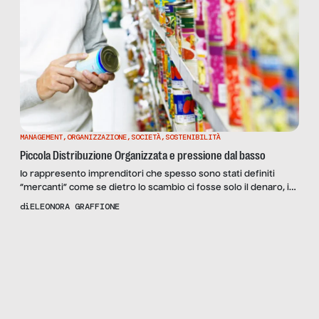
MANAGEMENT
,
ORGANIZZAZIONE
,
SOCIETÀ
,
SOSTENIBILITÀ
Piccola Distribuzione Organizzata e pressione dal basso
Io rappresento imprenditori che spesso sono stati definiti
“mercanti” come se dietro lo scambio ci fosse solo il denaro, i
guadagni leciti e molto spesso, nel luogo comune, illeciti.
di
ELEONORA GRAFFIONE
Peccato che lo scambio, il commercio, siano il cuore e la finalità
del lavoro, della vita, di attività legate ai territori nei quali vivono
Scopri
la Rivista
le persone. […]
NUMERO 24 –
METTI LA CERA,
TOGLI LA CERA