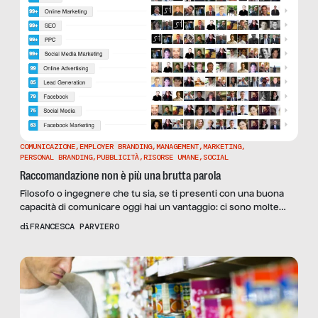
COMUNICAZIONE
,
EMPLOYER BRANDING
,
MANAGEMENT
,
MARKETING
,
PERSONAL BRANDING
,
PUBBLICITÀ
,
RISORSE UMANE
,
SOCIAL
Raccomandazione non è più una brutta parola
Filosofo o ingegnere che tu sia, se ti presenti con una buona
capacità di comunicare oggi hai un vantaggio: ci sono molte
vetrine online su cui sperimentarsi, dove qualcuno a tua
di
FRANCESCA PARVIERO
insaputa sta cercandoti per offrirti un’opportunità. Personal
Branding: sense and sensibility Di là dalla rete c’è una nuova
sfida professionale oppure una possibilità che […]