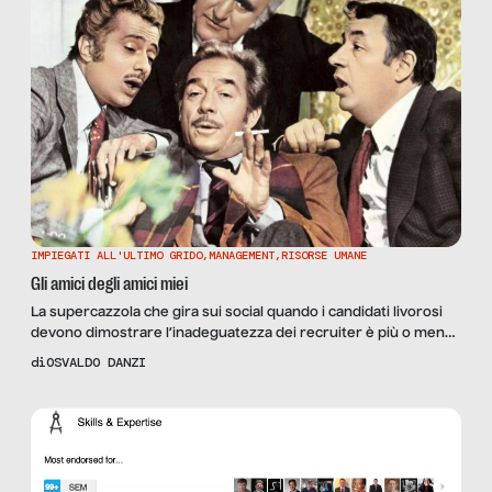
IMPIEGATI ALL'ULTIMO GRIDO
,
MANAGEMENT
,
RISORSE UMANE
Gli amici degli amici miei
La supercazzola che gira sui social quando i candidati livorosi
devono dimostrare l’inadeguatezza dei recruiter è più o meno
questa: Assunto (A): “Ho mandato 300 cv e nessuno mi ha
di
OSVALDO DANZI
risposto”. Inciso (B): “All’estero invece i recruiter danno
sempre un feedback”. Conseguenza (C): “I recruiter non
servono a nulla”. Conclusione (D): “Ho sempre trovato lavoro
[…]