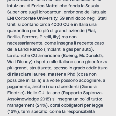
prima volta in Italia nel 1957 con una delle felici
intuizioni di
Enrico Mattei
che fonda la Scuola
Superiore sugli idrocarburi, embrione dell’attuale
ENI Corporate University. 59 anni dopo negli Stati
Uniti si contano circa 4000 CU e in Italia una
quarantina per lo più di grandi aziende (Fiat,
Barilla, Ferrero, Pirelli, Illy) ma non
necessariamente, come insegna il recente caso
della Landi Renzo (impianti a gas per auto).
Le storiche CU americane (Boeing, McDonald’s,
Walt Disney) rispetto alle italiane sono giocoforza
più grandi, strutturate, spesso in grado addirittura
di
rilasciare lauree, master e Phd
(cosa non
possibile in Italia) e a volte possono accogliere, a
pagamento, anche i non dipendenti (General
Electric). Nelle CU italiane (Rapporto Sapienza-
Assoknowledge 2015) si insegna un po’ di tutto:
management (24%), corsi obbligatori per legge
(16%), temi specifici come la responsabilità