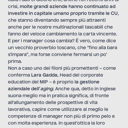
Italia i dati ci dicono che, anche nei recenti anni di
crisi,
molte grandi aziende hanno continuato ad
investire in capitale umano proprio tramite le CU
,
che stanno diventando sempre più attraenti
anche per le nostre multinazionali tascabili che
fanno del veloce cambiamento la carta vincente.
E per i manager cosa cambia? È vero, come dice
un vecchio proverbio toscano, che “fino alla bara
s’impara”, ma forse conviene fermarsi un po’
prima.
Non a caso uno dei filoni più promettenti – come
conferma
Lara Gadda
, Head del corporate
education del MIP – è proprio
la gestione
aziendale dell’
aging
.
Anche qua, detto in inglese
suona meglio ma in pratica significa, di fronte
all’allungamento delle prospettive di vita
lavorativa, capire come utilizzare al meglio le
competenze di manager non più di primo pelo e
con molta esperienza. In quest’ottica la loro