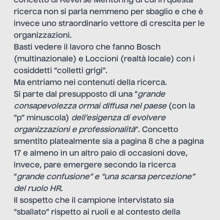
concetto di Reverse Mentoring di cui in questa
ricerca non si parla nemmeno per sbaglio e che è
invece uno straordinario vettore di crescita per le
organizzazioni.
Basti vedere il lavoro che fanno Bosch
(multinazionale) e Loccioni (realtà locale) con i
cosiddetti “colletti grigi”.
Ma entriamo nei contenuti della ricerca.
Si parte dal presupposto di una “
grande
consapevolezza ormai diffusa nel paese
(con la
“p” minuscola)
dell’esigenza di evolvere
organizzazioni e professionalità
“. Concetto
smentito platealmente sia a pagina 8 che a pagina
17 e almeno in un altro paio di occasioni dove,
invece, pare emergere secondo la ricerca
“
grande confusione” e “una scarsa percezione”
del ruolo HR
.
Il sospetto che il campione intervistato sia
“sballato” rispetto ai ruoli e al contesto della