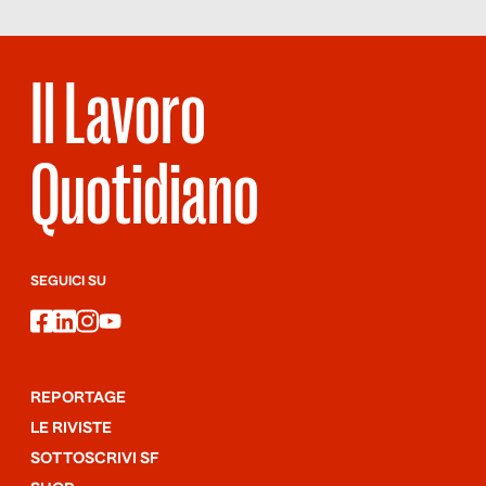
sono comunque stati affidati incarichi di sempre maggior
rischio […]
Il Lavoro
Quotidiano
SEGUICI SU
facebook
linkedin
instagram
youtube
REPORTAGE
LE RIVISTE
SOTTOSCRIVI SF