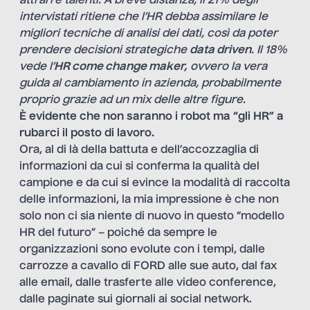
attrarre talenti. A breve distanza, il 21% degli
intervistati ritiene che l’HR debba assimilare le
migliori tecniche di analisi dei dati, così da poter
prendere decisioni strategiche
data driven
. Il 18%
vede l’
HR come change maker,
ovvero la vera
guida al cambiamento in azienda, probabilmente
proprio grazie ad un mix delle altre figure.
È evidente che non saranno i robot ma “gli HR” a
rubarci il posto di lavoro.
Ora, al di là della battuta e dell’accozzaglia di
informazioni da cui si conferma la qualità del
campione e da cui si evince la modalità di raccolta
delle informazioni, la mia impressione è che non
solo non ci sia niente di nuovo in questo “modello
HR del futuro” – poiché da sempre le
organizzazioni sono evolute con i tempi, dalle
carrozze a cavallo di FORD alle sue auto, dal fax
alle email, dalle trasferte alle video conference,
dalle paginate sui giornali ai social network.