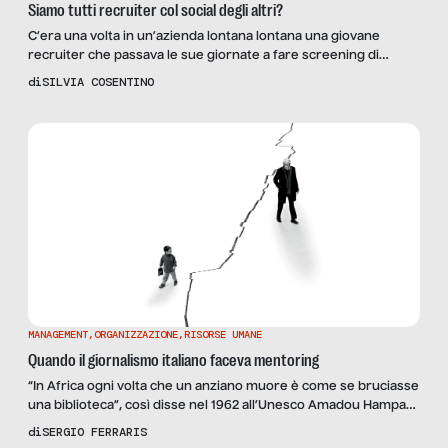
Siamo tutti recruiter col social degli altri?
C’era una volta in un’azienda lontana lontana una giovane
recruiter che passava le sue giornate a fare screening di
autisti, pompieri, camerieri e spogliarellisti candidati a un
di
SILVIA COSENTINO
annuncio per una posizione di IT Manager. Fresca di master in
HR e piena di belle speranze ha pensato “ Ma non avrebbe più
senso andare a cercare […]
MANAGEMENT
,
ORGANIZZAZIONE
,
RISORSE UMANE
Quando il giornalismo italiano faceva mentoring
“In Africa ogni volta che un anziano muore è come se bruciasse
una biblioteca”, così disse nel 1962 all’Unesco Amadou Hampate
Ba, intellettuale del Mali che ha dedicato buona parte della
di
SERGIO FERRARIS
propria vita alla ricerca e all’archiviazione del patrimonio orale.