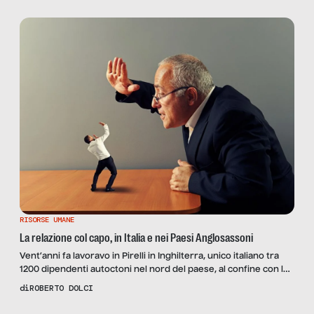
È il senso dell’immortalità cercata nelle idee che spesso
troviamo nell’attività dello scrivere, ma che […]
RISORSE UMANE
La relazione col capo, in Italia e nei Paesi Anglosassoni
Vent’anni fa lavoravo in Pirelli in Inghilterra, unico italiano tra
1200 dipendenti autoctoni nel nord del paese, al confine con la
Scozia. Dal momento dell’ingresso in azienda sono sempre
di
ROBERTO DOLCI
stato trattato, ed imparato a trattare il prossimo, come un
giocatore della squadra. Sicuramente inesperto all’inizio, mi