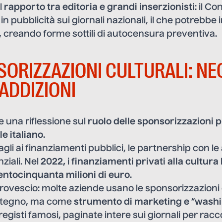
l
rapporto tra editoria e grandi inserzionisti
: il C
n pubblicità sui giornali nazionali, il che potrebbe 
li, creando forme sottili di autocensura preventiva.
SORIZZAZIONI CULTURALI: NE
ADDIZIONI
 una riflessione sul
ruolo delle sponsorizzazioni p
le italiano
.
tagli ai finanziamenti pubblici, le partnership con l
ziali. Nel
2022,
i
finanziamenti privati alla cultura
entocinquanta milioni di euro
.
 rovescio: molte aziende usano le sponsorizzazioni 
stegno, ma come
strumento di marketing e
“
wash
 registi famosi, paginate intere sui giornali per rac