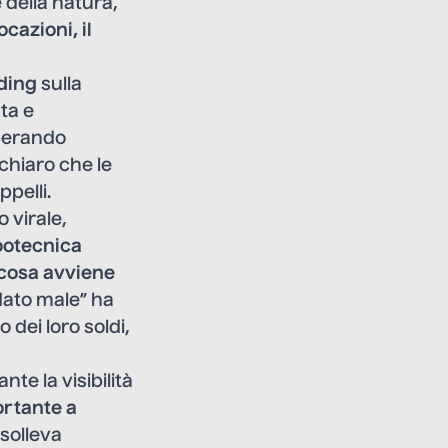
e della natura,
cazioni, il
ding
sulla
ta e
perando
chiaro che le
pelli.
 virale,
ootecnica
 cosa avviene
ndato male” ha
 dei loro soldi,
nte la visibilità
ortante a
 solleva