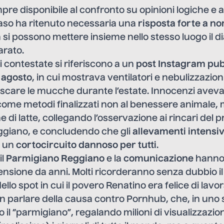
pre disponibile al confronto su opinioni logiche e 
aso ha ritenuto necessaria una
risposta forte a n
n si possono mettere insieme nello stesso luogo il d
arato.
i contestate si riferiscono a un
post Instagram pub
3 agosto
, in cui mostrava ventilatori e nebulizzazion
rescare le mucche durante l’estate. Innocenzi aveva
come metodi finalizzati non al benessere animale,
 di latte, collegando l’osservazione ai rincari del p
giano, e concludendo che gli
allevamenti intensiv
o un
cortocircuito dannoso per tutti
.
il
Parmigiano Reggiano
e la
comunicazione
hanno 
nsione da anni. Molti ricorderanno senza dubbio i
llo spot in cui
il povero Renatino era felice di lavo
on parlare
della causa contro Pornhub
, che, in uno
il “parmigiano”, regalando milioni di visualizzazion