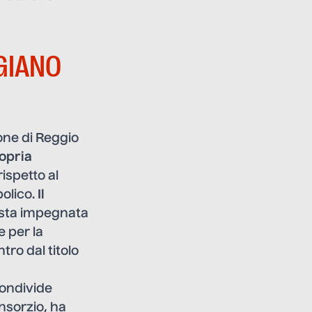
GIANO
ione di Reggio
ropria
rispetto al
bolico.
Il
lista impegnata
e per la
tro dal titolo
condivide
nsorzio, ha