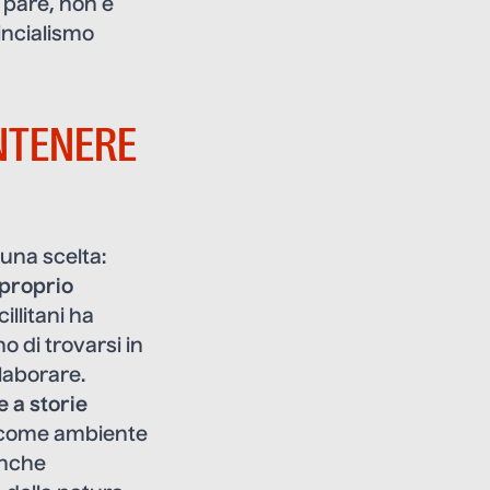
 pare, non è
incialismo
NTENERE
 una scelta:
 proprio
llitani ha
 di trovarsi in
laborare.
e a storie
ti come ambiente
 anche