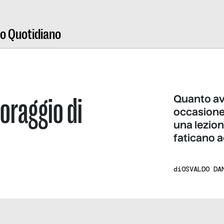
ro Quotidiano
coraggio di
Quanto avv
occasione 
una lezio
faticano 
di
OSVALDO DA