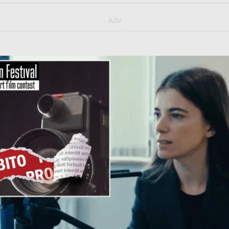
y/muster_aggiornamento
Adv