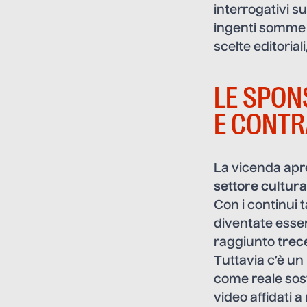
interrogativi su
ingenti somme i
scelte editoria
LE SPON
E CONTR
La vicenda apre
settore cultura
Con i continui 
diventate essen
raggiunto
trec
Tuttavia c’è un
come reale so
video affidati a