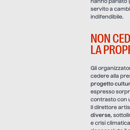
hanno parlato (
servito a camb
indifendibile.
NON CED
LA PROP
Gli organizzator
cedere alla pr
progetto cultu
espresso sorpr
contrasto con u
Il direttore arti
diverse
, sotto
e crisi climatic