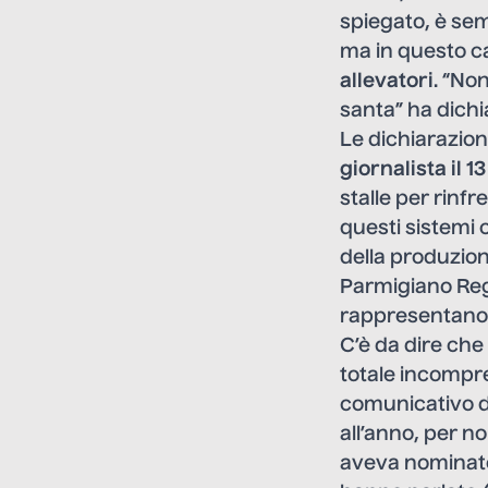
spiegato, è sem
ma in questo c
allevatori
. “No
santa” ha dichi
Le dichiarazion
giornalista il 1
stalle per rinf
questi sistemi 
della produzione
Parmigiano Reg
rappresentan
C’è da dire che 
totale incompre
comunicativo de
all’anno
, per n
aveva nominato 