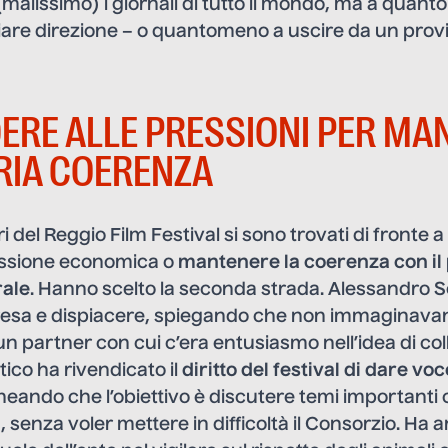
malissimo) i giornali di tutto il mondo, ma a quanto
iare direzione – o quantomeno a uscire da un prov
ERE ALLE PRESSIONI PER MA
RIA COERENZA
i del Reggio Film Festival si sono trovati di fronte a
essione economica o
mantenere la coerenza con il
rale
. Hanno scelto la seconda strada. Alessandro Sci
esa e dispiacere, spiegando che non immaginavano
n partner con cui c’era entusiasmo nell’idea di col
stico ha rivendicato il
diritto del festival di dare voc
lineando che l’obiettivo è discutere temi importan
a, senza voler mettere in difficoltà il Consorzio. Ha