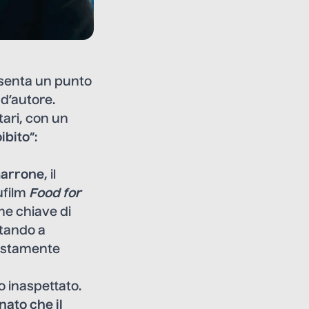
esenta un punto
 d’autore.
tari, con un
ibito
“:
Garrone
, il
ufilm
Food for
ome chiave di
itando a
iustamente
o inaspettato.
ato che il