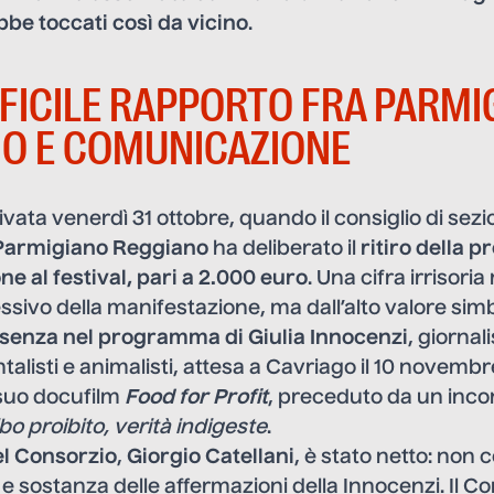
ebbe toccati così da vicino
.
FFICILE RAPPORTO FRA PARMI
O E COMUNICAZIONE
ivata venerdì 31 ottobre, quando il consiglio di sez
Parmigiano Reggiano
ha deliberato il
ritiro della p
e al festival, pari a 2.000 euro
. Una cifra irrisoria 
ivo della manifestazione, ma dall’alto valore sim
senza nel programma di Giulia Innocenzi
, giorna
alisti e animalisti, attesa a Cavriago il 10 novembr
 suo docufilm
Food for Profit
, preceduto da un incon
bo proibito, verità indigeste
.
l Consorzio
,
Giorgio Catellani
, è stato netto: non 
 sostanza delle affermazioni della Innocenzi. Il Co