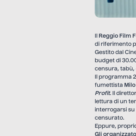
Il
Reggio Film F
di riferimento p
Gestito dal Cin
budget di 30.0
censura, tabù, d
Il programma 20
fumettista
Mil
Profit
. Il diret
lettura di un te
interrogarsi su
censurato.
Eppure, proprio
Gli organizzat