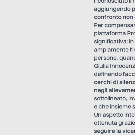
riconosciuto il 
aggiungendo p
confronto non
Per compensare
piattaforma Pr
significativa: i
ampiamente l’im
persone, quando
Giulia Innocenz
definendo l’ac
cerchi di silen
negli allevame
sottolineato, i
e che insieme si
Un aspetto int
ottenuta grazie 
seguire la vice