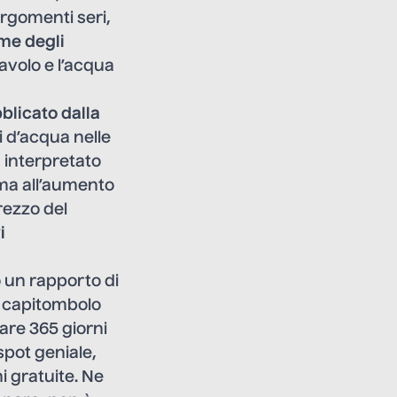
argomenti seri,
ome degli
iavolo e l’acqua
blicato dalla
i d’acqua nelle
 interpretato
 ma all’aumento
rezzo del
i
un rapporto di
l capitombolo
rare 365 giorni
 spot geniale,
i gratuite. Ne