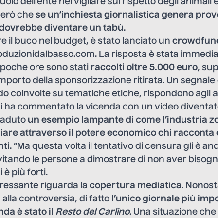
ruolo dell’ente nel vigilare sul rispetto degli animali 
erò che
se un’inchiesta giornalistica genera provo
 dovrebbe diventare un tabù
.
 il buco nel budget, è stato lanciato un
crowdfun
oduzionidalbasso.com. La risposta è stata immedia
n poche ore sono stati
raccolti oltre 5.000 euro
, su
porto della sponsorizzazione ritirata. Un segnale 
 coinvolte su tematiche etiche, rispondono agli ap
i ha commentato la vicenda con un video diventato
caduto
un esempio lampante di
come l’industria z
ziare attraverso il potere economico
chi racconta
nti
. “Ma questa volta il tentativo di censura gli è a
nvitando le persone a dimostrare di non aver bisogno
 è più forti.
eressante riguarda la
copertura mediatica
. Nonosta
alla controversia, di fatto
l’unico giornale più imp
nda è stato il
Resto del Carlino
. Una situazione che