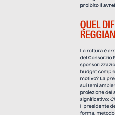
proibito li avr
QUEL DI
REGGIAN
La rottura è arr
del
Consorzio 
sponsorizzazion
budget compless
motivo? La pre
sui temi ambient
proiezione del
significativo:
Ci
Il
presidente de
forma, metodo e