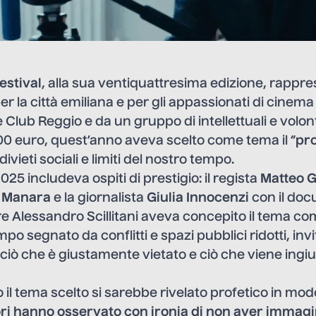
estival
, alla sua ventiquattresima edizione, rappr
er la città emiliana e per gli appassionati di cinema
e Club Reggio e da un gruppo di intellettuali e volon
00 euro, quest’anno aveva scelto come tema il “
pro
ivieti sociali e limiti del nostro tempo.
25 includeva ospiti di prestigio: il regista
Matteo 
o Manara
e la giornalista
Giulia Innocenzi
con il doc
tore Alessandro Scillitani aveva concepito il tema c
mpo segnato da conflitti e spazi pubblici ridotti, inv
 ciò che è giustamente vietato e ciò che viene ing
 il tema scelto si sarebbe rivelato profetico in mod
ori hanno osservato con ironia di non aver immagin