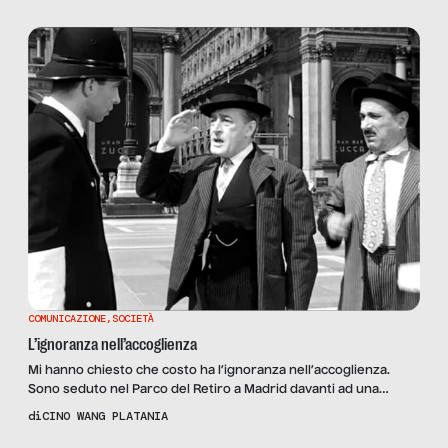
COMUNICAZIONE
,
SOCIETÀ
L’ignoranza nell’accoglienza
Mi hanno chiesto che costo ha l’ignoranza nell’accoglienza.
Sono seduto nel Parco del Retiro a Madrid davanti ad una
cerveza e a un bocadillo quindi capirete in quale posizione
di
CINO WANG PLATANIA
scomoda mi abbia messo chi mi ha fatto questa domanda. Detto
questo andiamo subito a chiarire di cosa stiamo parlando.