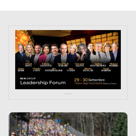
https://tinyurl.com/363fvfm9
Adv