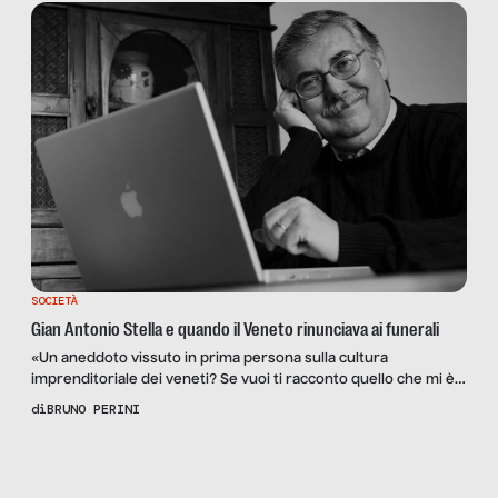
stanza grande, dall’altra parte del vetro, regnava invece un […]
SOCIETÀ
Gian Antonio Stella e quando il Veneto rinunciava ai funerali
«Un aneddoto vissuto in prima persona sulla cultura
imprenditoriale dei veneti? Se vuoi ti racconto quello che mi è
capitato anni fa. È emblematico, credimi. Un giorno mi telefona
di
BRUNO PERINI
a casa Antonio Albanese. Io non lo conoscevo, poi siamo
diventati amici. Lui sapeva che avevo scritto parecchia roba sui
Scopri
la
veneti, sugli schei, sul loro attaccamento […]
Rivista
NUMERO