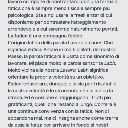
lavoro ci impone di confrontarci con una forma di
fatica che è sempre meno fisica e sempre più
psicologica. Sta a noi usare la “resilienza” di cui
disponiamo per contrastare l’atteggiamento
arrendevole a cui saremmo naturalmente portati.
La fatica è una compagna fedele
L’origine latina della parola Lavoro è
L
abor
. Che
significa
F
atica
. Anche in molti dialetti del nostro
Paese, la parola faticare è usata come sinonimo di
lavorare. Mi piace molto la parola sanscrita
Labh
.
Molto vicina alla nostra
Lavoro
. Labh significa
orientare la propria volontà su un obiettivo.
Faticare/lavorare, dunque, è la via per i risultati e
la nostra volontà è lo strumento che ci indica la
strada. Ed è così che si raggiungono i frutti più
gratificanti, quelli che restano a lungo. Correre è
una continua convivenza con la fatica. Non ci
abbandona mai, ma ci insegna anche come trarre
da essa la forza per arrivare in fondo ai nostri