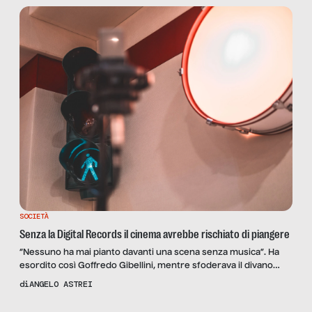
L’equazione accoglienza = turismo è corretta. […]
SOCIETÀ
Senza la Digital Records il cinema avrebbe rischiato di piangere
“Nessuno ha mai pianto davanti una scena senza musica”. Ha
esordito così Goffredo Gibellini, mentre sfoderava il divano
violentato da un cane capriccioso e io mi perdevo tra i cavi
di
ANGELO ASTREI
colorati che si attorcigliavano elegantemente sul banco dello
studio tra centinaia di pulsanti, manopole e potenziometri. Nella