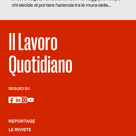
chi decide di portare l’azienda tra le mura della
prigione.
Il Lavoro
Quotidiano
SEGUICI SU
facebook
linkedin
instagram
youtube
REPORTAGE
LE RIVISTE