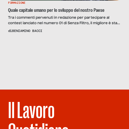
FORMAZIONE
Quale capitale umano per lo sviluppo del nostro Paese
Tra i commenti pervenuti in redazione per partecipare al
contest lanciato nel numero 01 di Senza Filtro, il migliore è stato
quello di Beniamino Bacci, che pubblichiamo: potrà quindi
di
BENIAMINO BACCI
partecipare alla nostra prossima riunione di redazione e
Scopri
il
scegliere con noi il tema per il contest successivo. Il tema
Reportage
lanciato su Open Space del 28 gennaio […]
CARCERI,
LE
NUOVE
AZIENDE
Il Lavoro