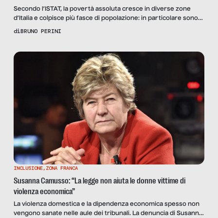
Secondo l’ISTAT, la povertà assoluta cresce in diverse zone
d’Italia e colpisce più fasce di popolazione: in particolare sono
penalizzati il Sud e le famiglie con stranieri, per i quali
di
BRUNO PERINI
l’incidenza è quasi cinque volte superiore agli italiani
INCLUSIONE
,
ZONA FRANCA
Susanna Camusso: “La legge non aiuta le donne vittime di
violenza economica”
La violenza domestica e la dipendenza economica spesso non
vengono sanate nelle aule dei tribunali. La denuncia di Susanna