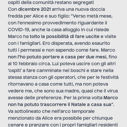
ospiti della comunità restano segregati
Con
dicembre 2021
arriva una nuova doccia
fredda per Alice e suo figlio: “Verso metà mese,
con l’ennesimo provvedimento riguardante il
COVID-19, anche la casa alloggio in cui risiede
Marco ha
tolto la possibilità di fare uscite
e visite
con i famigliari. Ero disperata, avendo esaurito
tutti i permessi e non sapendo come fare. Marco
non l’ho potuto portare a casa per due mesi
, fino
al 10 febbraio circa. Lui poteva uscire con gli altri
‘ospiti’ a fare camminate nei boschi e stare nella
stessa stanza con gli operatori, che per le festività
ritornavano a casa come tutti, ma non poteva
vedere me, che sono sua madre, quasi che il virus
avesse delle preferenze. Per la prima volta
Marco
non ha potuto trascorrere il Natale a casa sua
”.
Va sottolineato che nell’arco temporale
menzionato da Alice era possibile per chiunque
cenare e pranzare con i propri famigliari residenti