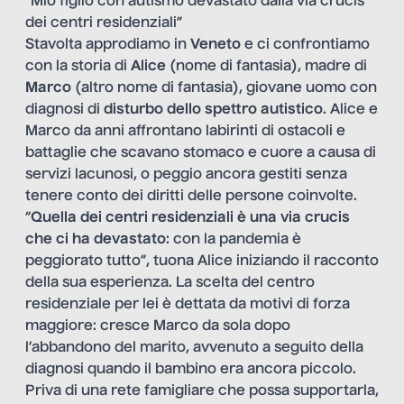
“Mio figlio con autismo devastato dalla via crucis
dei centri residenziali”
Stavolta approdiamo in
Veneto
e ci confrontiamo
con la storia di
Alice
(nome di fantasia), madre di
Marco
(altro nome di fantasia), giovane uomo con
diagnosi di
disturbo dello spettro autistico
. Alice e
Marco da anni affrontano labirinti di ostacoli e
battaglie che scavano stomaco e cuore a causa di
servizi lacunosi, o peggio ancora gestiti senza
tenere conto dei diritti delle persone coinvolte.
“
Quella dei centri residenziali è una via crucis
che ci ha devastato
: con la pandemia è
peggiorato tutto”, tuona Alice iniziando il racconto
della sua esperienza. La scelta del centro
residenziale per lei è dettata da motivi di forza
maggiore: cresce Marco da sola dopo
l’abbandono del marito, avvenuto a seguito della
diagnosi quando il bambino era ancora piccolo.
Priva di una rete famigliare che possa supportarla,