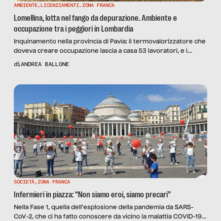
AMBIENTE
,
LICENZIAMENTI
,
ZONA FRANCA
Lomellina, lotta nel fango da depurazione. Ambiente e
occupazione tra i peggiori in Lombardia
Inquinamento nella provincia di Pavia: il termovalorizzatore che
doveva creare occupazione lascia a casa 53 lavoratori, e i
fanghi depurati sparsi nei campi costituiscono un risparmio
di
ANDREA BALLONE
costosissimo in termini di qualità della vita. Alcune
testimonianze dal territorio.
SOCIETÀ
,
ZONA FRANCA
Infermieri in piazza: “Non siamo eroi, siamo precari”
Nella Fase 1, quella dell’esplosione della pandemia da SARS-
CoV-2, che ci ha fatto conoscere da vicino la malattia COVID-19 e