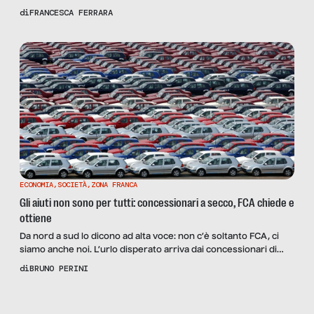
ha comportato un ferreo lockdown nazionale, l’immagine
di
FRANCESCA FERRARA
dell’infermiera stanca è uno dei simboli che la nostra memoria
tratterà per più tempo come immagine viva. Una lavoratrice
che fa semplicemente il suo dovere. Che sceglie di […]
ECONOMIA
,
SOCIETÀ
,
ZONA FRANCA
Gli aiuti non sono per tutti: concessionari a secco, FCA chiede e
ottiene
Da nord a sud lo dicono ad alta voce: non c’è soltanto FCA, ci
siamo anche noi. L’urlo disperato arriva dai concessionari di
auto che, a seguito del lockdown, hanno perso dal 60 all’80%
di
BRUNO PERINI
del fatturato. In effetti se si prova a entrare in qualsiasi
concessionaria si trova il deserto. Se poi il venditore ti […]