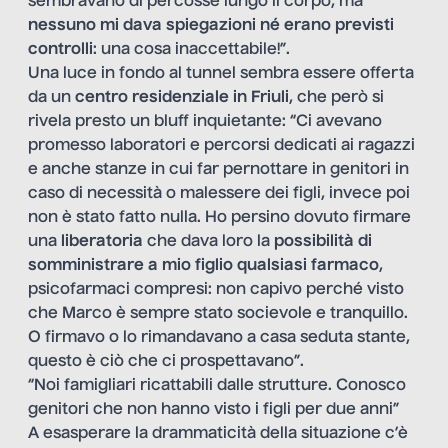
sembravano di percosse lungo il corpo, ma
nessuno mi dava spiegazioni né erano previsti
controlli
: una cosa inaccettabile!”.
Una luce in fondo al tunnel sembra essere offerta
da un
centro residenziale in
Friuli
, che però si
rivela presto un bluff inquietante: “Ci avevano
promesso laboratori e percorsi dedicati ai ragazzi
e anche stanze in cui far pernottare in genitori in
caso di necessità o malessere dei figli, invece poi
non è stato fatto nulla. Ho persino dovuto firmare
una
liberatoria
che dava loro la
possibilità di
somministrare a mio figlio qualsiasi farmaco
,
psicofarmaci compresi: non capivo perché visto
che Marco è sempre stato socievole e tranquillo.
O firmavo o lo rimandavano a casa seduta stante,
questo è ciò che ci prospettavano”.
“Noi famigliari ricattabili dalle strutture. Conosco
genitori che non hanno visto i figli per due anni”
A esasperare la drammaticità della situazione c’è