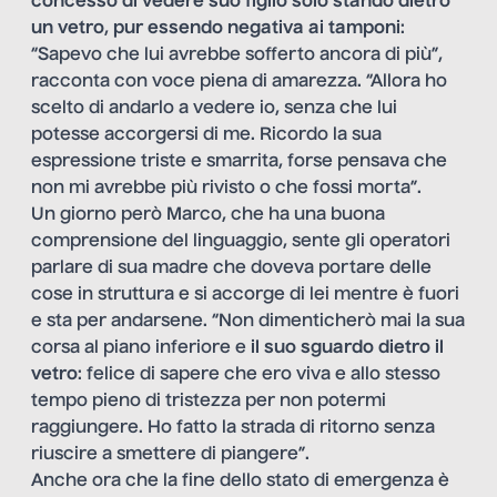
concesso di vedere suo figlio solo stando dietro
un vetro
,
pur essendo negativa ai tamponi
:
“Sapevo che lui avrebbe sofferto ancora di più”,
racconta con voce piena di amarezza. “Allora ho
scelto di andarlo a vedere io, senza che lui
potesse accorgersi di me. Ricordo la sua
espressione triste e smarrita, forse pensava che
non mi avrebbe più rivisto o che fossi morta”.
Un giorno però Marco, che ha una buona
comprensione del linguaggio, sente gli operatori
parlare di sua madre che doveva portare delle
cose in struttura e si accorge di lei mentre è fuori
e sta per andarsene. “Non dimenticherò mai la sua
corsa al piano inferiore e
il suo sguardo dietro il
vetro
: felice di sapere che ero viva e allo stesso
tempo pieno di tristezza per non potermi
raggiungere. Ho fatto la strada di ritorno senza
riuscire a smettere di piangere”.
Anche ora che la fine dello stato di emergenza è