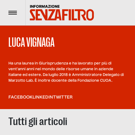
Menu
LUCA VIGNAGA
Ha una laurea in Giurisprudenza e ha lavorato per più di
vent’anni anni nel mondo delle risorse umane in aziende
italiane ed estere. Da luglio 2018 è Amministratore Delegato di
Marzotto Lab. È inoltre docente della Fondazione CUOA.
FACEBOOK
LINKEDIN
TWITTER
Tutti gli articoli