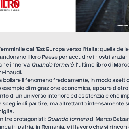
emminile dall’Est Europa verso l’Italia
: quella dell
donano il loro Paese per accudire i nostri anzian
 che innerva
Quando tornerò
, l’ultimo libro di
Marco
 Einaudi.
 bollare il fenomeno freddamente, in modo asettic
o esempio di migrazione economica, eppure dietro c
nto
di un universo interiore ed esistenziale che im
 sceglie di partire
, ma altrettanto intensamente su
iglia
.
 tre protagonisti:
Quando tornerò
di Marco Balza
anca in patria, in Romania, e
il lavoro che si rincor