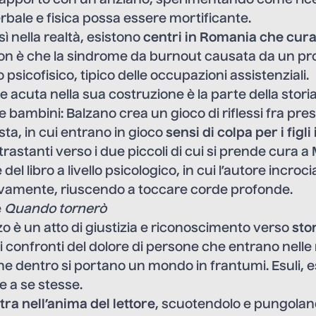
rbale e fisica possa essere mortificante.
ì nella realtà, esistono
centri in Romania che cura
 non è che la sindrome da burnout causata da un p
psicofisico, tipico delle occupazioni assistenziali.
 acuta nella sua costruzione è la parte della storia
e bambini: Balzano crea un gioco di riflessi fra pr
sta, in cui entrano in gioco
sensi di colpa per i figl
rastanti verso i due piccoli di cui si prende cura a 
el libro a livello psicologico, in cui l’autore incrocia 
amente, riuscendo a toccare corde profonde.
e
Quando tornerò
 è un atto di giustizia e riconoscimento verso
sto
ei confronti del dolore di persone che entrano nelle
he dentro si portano un mondo in frantumi. Esuli, e
e a se stesse.
tra nell’anima del lettore
, scuotendolo e pungolan