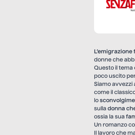
L’emigrazione f
donne che abban
Questo il tema
poco uscito per
Siamo avvezzi a
come il classic
lo
sconvolgime
sulla
donna che
ossia la sua
fam
Un romanzo con
Il lavoro che m