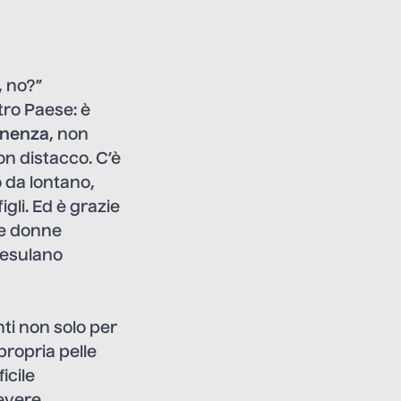
, no?”
stro Paese: è
tenenza
, non
on distacco. C’è
o da lontano,
igli. Ed è grazie
lle donne
 esulano
ti non solo per
 propria pelle
icile
evere