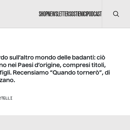
SHOP
NEWSLETTER
SOSTIENICI
PODCAST
Cerca
o sull’altro mondo delle badanti: ciò
no nei Paesi d’origine, compresi titoli,
 figli. Recensiamo “Quando tornerò”, di
zano.
RTELLI