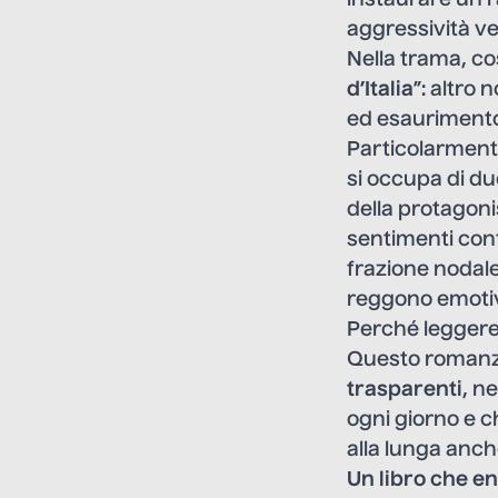
aggressività ve
Nella trama, cos
d’Italia
”: altro
ed esaurimento 
Particolarmente
si occupa di du
della protagoni
sentimenti cont
frazione nodale d
reggono emotiv
Perché legger
Questo romanzo
trasparenti
, n
ogni giorno e c
alla lunga anch
Un libro che en