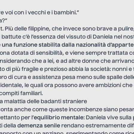
e voi con i vecchi e i bambini.”
a?”
st. Più delle filippine, che invece sono brave a pulire
i battute c’è l’essenza del vissuto di Daniela nel no
e
una funzione stabilita dalla nazionalità d’appar
a dotata di sensibilità, e viene sempre trattata c
considerando che a lei, e ad altre donne che arrivan
 di più fragile e prezioso abbia la società: nonni e f
avoro di cura e assistenza pesa meno sulle spalle de
identale, le quali ora possono avere ambizioni che
compiti familiari.
, la malattia delle badanti straniere
racconta anche come queste incombenze siano pesan
rettanto per l’
equilibrio mentale
: Daniela vive sulla
ti della
demenza senile
rendano estremamente diff
rapporto con un anziano, sperimentando come ric