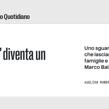
ro Quotidiano
a” diventa un
Uno sguard
che lascia
famiglie e
Marco Bal
di
ELISA RUBE