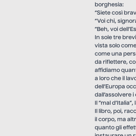
borghesia:
“Siete così brav
“Voi chi, signor
“Beh, voi dell’E
In sole tre brev
vista solo com
come una person
da riflettere, 
affidiamo quanto
a loro che il l
dell’Europa occ
dall’assolvere i 
Il “mal d’Italia”
Il libro, poi, 
il corpo, ma alt
quanto gli effet
instaurare un 