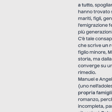
a tutto
, spoglia
hanno trovato 
mariti, figli, g
l’emigrazione f
più generazioni
C’è tale consap
che scrive
un r
figlio minore, 
storia, ma dall
converge su un
rimedio.
Manuel e Angeli
(uno nell’adoles
propria famigl
romanzo, perché
incompleta, pa