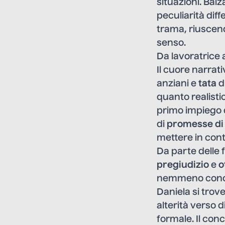
situazioni. Bal
peculiarità dif
trama, riuscend
senso.
Da lavoratrice 
Il cuore narrati
anziani e
tata
d
quanto realisti
primo impiego di
di
promesse di 
mettere in cont
Da parte delle 
pregiudizio
e
o
nemmeno conosce
Daniela si trov
alterità verso 
formale. Il con