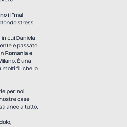
no il
“
mal
rofondo stress
 in cui Daniela
esente e passato
i in Romania
e
Milano. È una
molti fili che lo
rie per noi
 nostre case
stranee a tutto,
dolo,