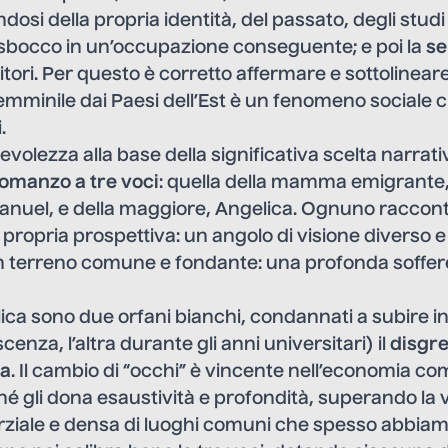
ndosi della propria identità, del passato, degli studi
sbocco in un’occupazione conseguente; e poi la
se
enitori. Per questo è corretto affermare e sottolinear
emminile dai Paesi dell’Est è un fenomeno sociale 
.
evolezza alla base della significativa scelta narrati
omanzo a tre voci
: quella della mamma emigrante,
Manuel, e della maggiore, Angelica. Ognuno raccont
a propria prospettiva: un angolo di visione diverso 
 terreno comune e fondante: una profonda soffe
ca sono due orfani bianchi, condannati a subire in
cenza, l’altra durante gli anni universitari) il
disgr
ia
. Il cambio di “occhi” è vincente nell’economia co
 gli dona esaustività e profondità, superando la 
rziale e densa di luoghi comuni che spesso abbiam