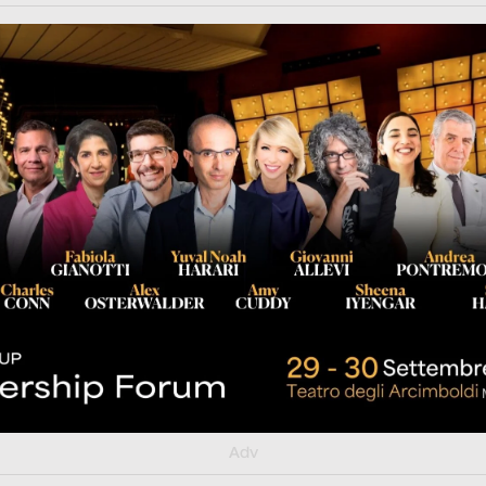
rl.com/363fvfm9
Adv