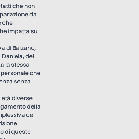
 fatti che non
parazione
da
e che
che impatta su
va di Balzano,
 Daniela, del
a la stessa
e personale che
renza senza
 età diverse
egamento della
mplessiva del
visione
o di queste