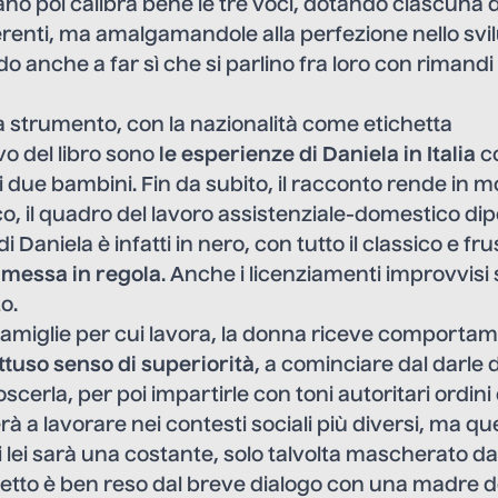
zano poi calibra bene le tre voci, dotando ciascuna d
ferenti, ma amalgamandole alla perfezione nello svi
o anche a far sì che si parlino fra loro con rimandi
a strumento, con la nazionalità come etichetta
vo del libro sono
le esperienze di Daniela in Italia
c
i due bambini. Fin da subito, il racconto rende in 
co, il quadro del lavoro assistenziale-domestico dip
 Daniela è infatti in nero, con tutto il classico e fr
messa in regola
. Anche i licenziamenti improvvisi
o.
famiglie per cui lavora, la donna riceve comportamen
ttuso senso di superiorità
, a cominciare dal darle 
rla, per poi impartirle con toni autoritari ordini
erà a lavorare nei contesti sociali più diversi, ma q
di lei sarà una costante, solo talvolta mascherato d
cetto è ben reso dal breve dialogo con una madre de