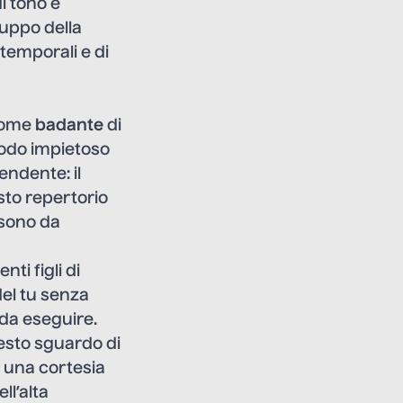
i tono e
luppo della
 temporali e di
ome
badante
di
modo impietoso
endente: il
usto repertorio
 sono da
ti figli di
del tu senza
 da eseguire.
uesto sguardo di
a una cortesia
ll’alta