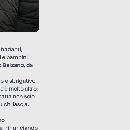
e
badanti
,
i e bambini.
 Balzano
, da
o e sbrigativo,
’è molto altro:
patta non solo
 chi lascia,
no
re
,
rinunciando