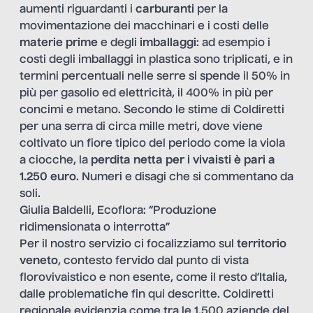
aumenti riguardanti i
carburanti
per la
movimentazione dei macchinari e i costi delle
materie prime
e degli
imballaggi
: ad esempio i
costi degli imballaggi in plastica sono triplicati, e in
termini percentuali nelle serre si spende il 50% in
più per gasolio ed elettricità, il 400% in più per
concimi e metano. Secondo le stime di Coldiretti
per una serra di circa mille metri, dove viene
coltivato un fiore tipico del periodo come la viola
a ciocche, la
perdita netta per i vivaisti è pari a
1.250 euro
. Numeri e disagi che si commentano da
soli.
Giulia Baldelli, Ecoflora: “Produzione
ridimensionata o interrotta”
Per il nostro servizio ci focalizziamo sul
territorio
veneto
, contesto fervido dal punto di vista
florovivaistico e non esente, come il resto d’Italia,
dalle problematiche fin qui descritte. Coldiretti
regionale evidenzia come tra le 1.500 aziende del