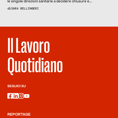
le singole direzioni sanitarie a decidere chiusure e
sbarramenti, come testimonia in Emilia-Romagna l’esperienza
di
SARA BELLINGERI
di una madre di una ragazza con autismo. Cristiana Mazzoni,
presidente FIDA: “L’integrazione sociosanitaria in Italia è un
business”.
Il Lavoro
Quotidiano
SEGUICI SU
facebook
linkedin
instagram
youtube
REPORTAGE