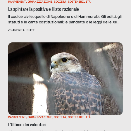
MANAGEMENT
,
ORGANIZZAZIONE
,
SOCIETÀ
,
SOSTENIBILITÀ
La spintarella positiva e il lato razionale
Il codice civile, quello di Napoleone o di Hammurabi. Gli editti, gli
statuti e le carte costituzionali; le pandette o le leggi delle XII
tavole. La storia del diritto sembra perdersi nella notte dei
di
ANDREA BUTI
tempi. L’uomo moderno, civile ed evoluto, oggi non si
sentirebbe tale senza il suo sistema di regole giuridiche e il suo
[…]
MANAGEMENT
,
ORGANIZZAZIONE
,
SOCIETÀ
,
SOSTENIBILITÀ
L’Ultimo dei volontari