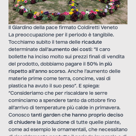
Il Giardino della pace firmato Coldiretti Veneto
La preoccupazione per il periodo è tangibile.
Tocchiamo subito il tema delle
ricadute
determinate dall’
aumento dei costi
: “Il caro
bollette ha inciso molto sui prezzi finali di vendita
del prodotto, dobbiamo pagare il
50% in più
rispetto all’anno scorso
. Anche l’aumento delle
materie prime come terra, concime, vasi di
plastica ha avuto il suo peso”. E spiega:
“Consideriamo che per riscaldare le serre
cominciamo a spendere tanto da ottobre fino
all’arrivo di temperature più calde in primavera.
Conosco
tanti garden che hanno proprio deciso
di chiudere la produzione
di tutte quelle piante,
come ad esempio le ornamentali, che necessitano