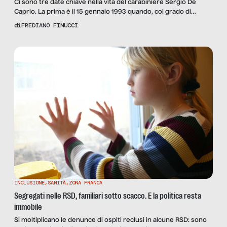
Ci sono tre date chiave nella vita del carabiniere Sergio De
Caprio. La prima è il 15 gennaio 1993 quando, col grado di
Capitano e il nome in codice “Ultimo”, durante un blitz
di
FREDIANO FINUCCI
ammanettò a Palermo Totò Riina, allora capo di Cosa Nostra. La
seconda è il 25 maggio 2000 quando, come risposta alle sue […]
INCLUSIONE
,
SANITÀ
,
ZONA FRANCA
Segregati nelle RSD, familiari sotto scacco. E la politica resta
immobile
Si moltiplicano le denunce di ospiti reclusi in alcune RSD: sono