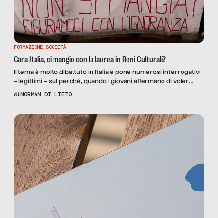
FORMAZIONE
,
SOCIETÀ
Cara Italia, ci mangio con la laurea in Beni Culturali?
Il tema è molto dibattuto in Italia e pone numerosi interrogativi
– legittimi – sul perché, quando i giovani affermano di voler
studiare Storia dell’Arte per lavorare nel settore culturale del
di
NORMAN DI LIETO
nostro Paese, rimaniamo scettici. Partendo dalla famosa e
infelice frase “con la cultura non si mangia” attribuita a Giulio
Tremonti, il quale ha poi […]