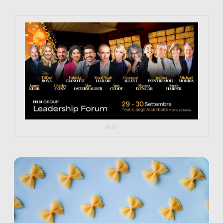
https://tinyurl.com/363fvfm9
Adv