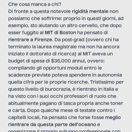
Che cosa manca a chi?
Di fronte a questa notevole
rigidità mentale
non
possiamo che soffrirne: proprio in questi giorni, ad
esempio, sto aiutando un altro cervello, che dopo
esser fuggito al
MIT di Boston
ha pensato di
rientrare a Firenze
. Da post-grad (ovvero chi ha
terminato la laurea magistrale ma non ha ancora
iniziato il dottorato di ricerca) al MIT aveva un
budget di spesa di $36,000 annui, ovvero:
compilando gli opportuni moduli entro le
scadenze previste poteva spendere in autonomia
quella cifra per le proprie ricerche. Tristissimo per
questo livello di burocrazia, è rientrato in Italia e
ha visto con i suoi occhi professori di ruolo che
abitualmente pagano di tasca propria anche toner
e carta. Dopo qualche mese di testate contro i
capitelli locali, ha pensato che forse fosse
meglio
rientrare da questa parte dell’oceano
e
organizzare il proprio sviluppo professionale con