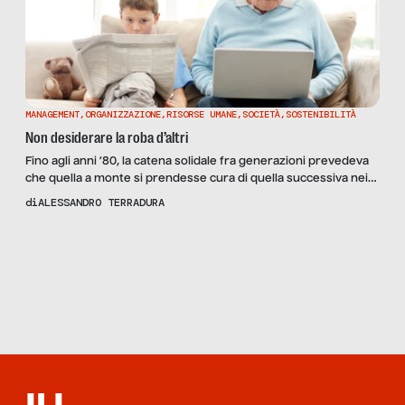
MANAGEMENT
,
ORGANIZZAZIONE
,
RISORSE UMANE
,
SOCIETÀ
,
SOSTENIBILITÀ
Non desiderare la roba d’altri
Fino agli anni ’80, la catena solidale fra generazioni prevedeva
che quella a monte si prendesse cura di quella successiva nei
primi anni, dai pannolini alle tasse universitarie, quando poi il
di
ALESSANDRO TERRADURA
trend si invertiva. La fine di questo decennio segna l’inizio della
crisi di un’ economia gonfiata, e di un patto generazionale che
Scopri
la Rivista
fino ad allora aveva […]
NUMERO 69
– CE L’HO, MI
MANCA!