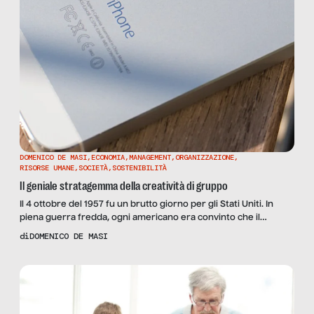
DOMENICO DE MASI
,
ECONOMIA
,
MANAGEMENT
,
ORGANIZZAZIONE
,
RISORSE UMANE
,
SOCIETÀ
,
SOSTENIBILITÀ
Il geniale stratagemma della creatività di gruppo
Il 4 ottobre del 1957 fu un brutto giorno per gli Stati Uniti. In
piena guerra fredda, ogni americano era convinto che il
proprio paese fosse superiore, in misura schiacciante, rispetto
di
DOMENICO DE MASI
all’ Unione Sovietica. Ma quel 4 ottobre si diffuse improvvisa la
notizia che i russi avevano lanciato nello spazio un satellite
artificiale – il […]