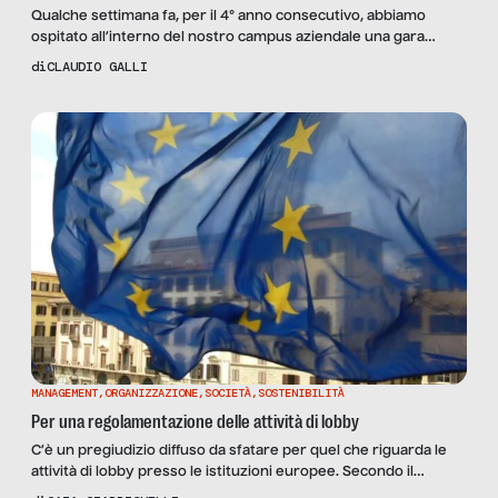
Qualche settimana fa, per il 4° anno consecutivo, abbiamo
ospitato all’interno del nostro campus aziendale una gara
di Ultramaratona in cui colleghi e atleti, anche di livello
di
CLAUDIO GALLI
internazionale, corrono dal primo mattino a tarda sera con
livelli straordinari di resistenza fisica e mentale. Risultati
d’eccezione, con il record italiano a oltre 124 km in 12 ore. Che
dire? […]
MANAGEMENT
,
ORGANIZZAZIONE
,
SOCIETÀ
,
SOSTENIBILITÀ
Per una regolamentazione delle attività di lobby
C’è un pregiudizio diffuso da sfatare per quel che riguarda le
attività di lobby presso le istituzioni europee. Secondo il
Vicepresidente del Parlamento europeo Rainer Wieland: “in