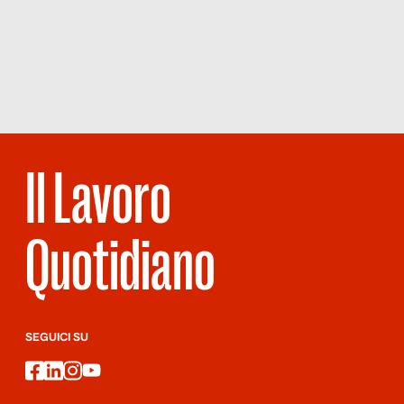
NUMERO 73 –
paura nei momenti giusti, mentre chi […]
COM’È
ANDATA A
FINIRE?
Il Lavoro
Quotidiano
SEGUICI SU
facebook
linkedin
instagram
youtube