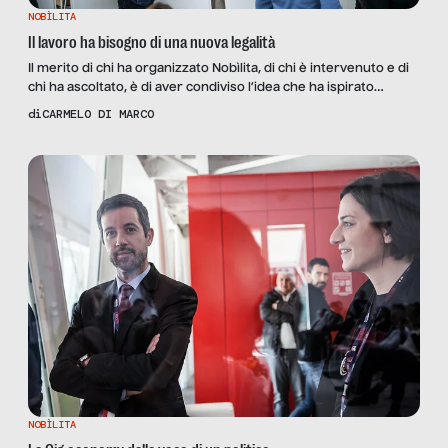
NOBÌLITA
Il lavoro ha bisogno di una nuova legalità
Il merito di chi ha organizzato Nobìlita, di chi è intervenuto e di
chi ha ascoltato, è di aver condiviso l’idea che ha ispirato
trasversalmente tutte le discussioni: non parlare del lavoro
di
CARMELO DI MARCO
senza parlare delle persone. I grandi temi del lavoro, in fondo,
sono ancora gli stessi del passato: il rapporto tra il lavoratore e
[…]
NOBÌLITA