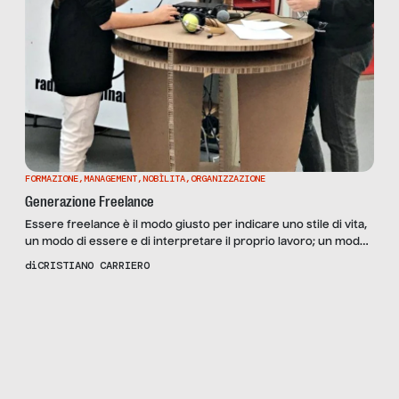
FORMAZIONE
,
MANAGEMENT
,
NOBÌLITA
,
ORGANIZZAZIONE
Generazione Freelance
Essere freelance è il modo giusto per indicare uno stile di vita,
un modo di essere e di interpretare il proprio lavoro; un modo
di scandire il proprio tempo, maturato in seguito a esperienze
di
CRISTIANO CARRIERO
aziendali. Questa la tematica chiave del panel Generazione
Freelance, moderato da Massimo Cerofolini, giornalista Rai, che
ha visto tra i relatori, […]
Scopri
la Rivista
NUMERO 63 –
#NOBILITAFESTIVAL