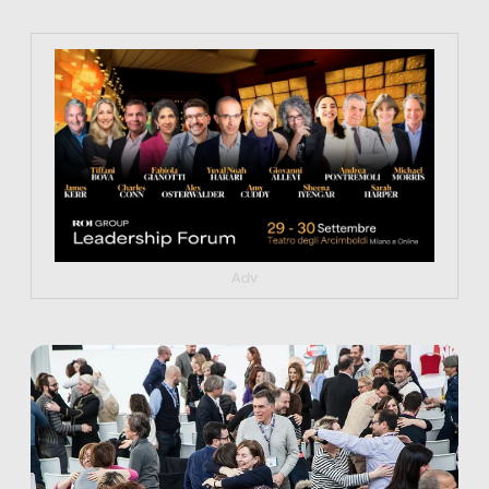
https://tinyurl.com/363fvfm9
Adv