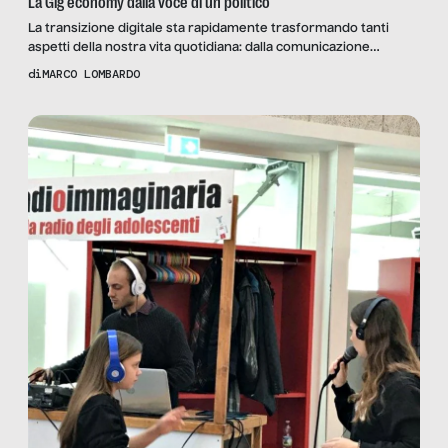
La Gig economy dalla voce di un politico
La transizione digitale sta rapidamente trasformando tanti
aspetti della nostra vita quotidiana: dalla comunicazione
all’educazione, dalla memoria all’organizzazione del lavoro.
di
MARCO LOMBARDO
Mentre si moltiplicano le iniziative e i convegni sul futuro
dell’economia digitale, il rischio è quello di non riuscire a
cogliere l’attimo sul presente del mondo del lavoro. Gig
economy, uno sguardo dalla città È […]