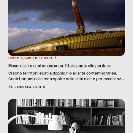
ECONOMIA
,
MANAGEMENT
,
SOCIETÀ
Musei di arte contemporanea: l’Italia punta alle periferie
Ci sono territori legati a doppio filo all’arte contemporanea.
Centri lontani dalle metropoli e dalle città d’arte per eccellenza,
dove questa disciplina – e i musei che la accolgono – diventano
di
FRANCESCA DRUIDI
un tassello significativo della loro identità, della loro attrattività,
della loro agenda sociale, economica e culturale. Prato,
laboratorio urbano Il Museo del Castello […]