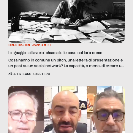
COMUNICAZIONE
,
MANAGEMENT
Linguaggio al lavoro: chiamate le cose col loro nome
Cosa hanno in comune un pitch, una lettera di presentazione e
un post su un social network? La capacità, o meno, di creare un
legame fortissimo con chi li ascolta o chi li legge. Quasi sempre
di
CRISTIANO CARRIERO
il merito è delle parole. Parole capaci di creare mondi e
condividere visioni, alzare barriere o definire zone di […]