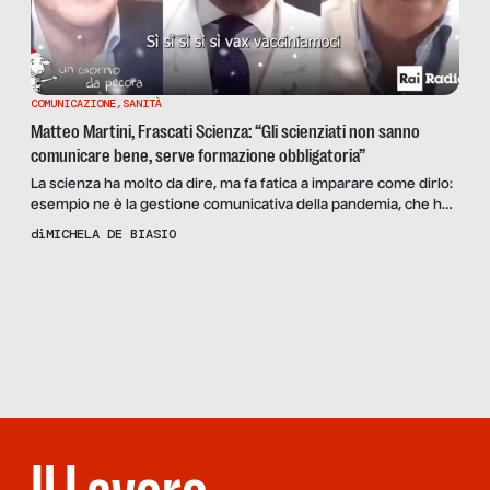
COMUNICAZIONE
,
SANITÀ
Matteo Martini, Frascati Scienza: “Gli scienziati non sanno
comunicare bene, serve formazione obbligatoria”
La scienza ha molto da dire, ma fa fatica a imparare come dirlo:
esempio ne è la gestione comunicativa della pandemia, che ha
intaccato la fiducia dei cittadini nella ricerca. Ne parliamo con il
di
MICHELA DE BIASIO
presidente di Frascati Scienza.
Scopri
la Rivista
NUMERO 19 –
STATE BUONI
(SE POTETE)