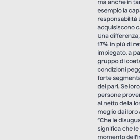
ma anche in tant
esempio la capa
responsabilità 
acquisiscono ca
Una differenza,
17% in più di re
impiegato, a pa
gruppo di coetan
condizioni peggi
forte segmentaz
dei pari. Se lo
persone proveni
al netto della l
meglio dai loro 
“Che le disugu
significa che l
momento dell’in