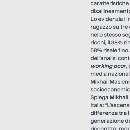
caratteristiche
disallineament
Lo evidenzia il
ragazzo su tre 
nello stesso seg
ricchi, il 38% r
58% risale fino 
dell’analisi con
working poor
,
media nazional
Mikhail Maslenn
socioeconomic
Spiega
Mikhail
Italia: “L’asc
differenze tra 
generazione de
ricchezza, reddi