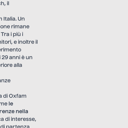
, il
 Italia. Un
zione rimane
ra i più i
ori, e inoltre il
iferimento
i 29 anni è un
riore alla
ianze
ca di Oxfam
come
le
erenze nella
a di interesse,
i di partenza