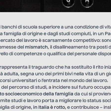
ai banchi di scuola superiore a una condizione di vit
la famiglia di origine e dagli studi compiuti, in un 
il mercato del lavoro è scarsamente competitivo: so
remesse del
mismatch
, il disallineamento tra posti 
 livello di competenze o qualifica del personale dispo
rappresenta il traguardo che ha sostituito il rito iniz
à adulta, segna uno dei primi bivi nella vita di un gi
 corsi universitari o l’entrata nel mondo del lavoro.
a del percorso di studi, a incidere sul futuro occup
to socioeconomico della famiglia
da cui si provien
amite studi e lavoro porta a migliorare lo status soci
iglia di origine,
in Italia è rotto
, e contribuisce – ins