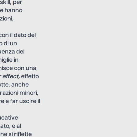
kill, per
che hanno
zioni,
on il dato del
o di un
luenza del
iglie in
finisce con una
 effect
,
effetto
otte, anche
razioni minori,
 e far uscire il
ucative
to, e al
 si riflette