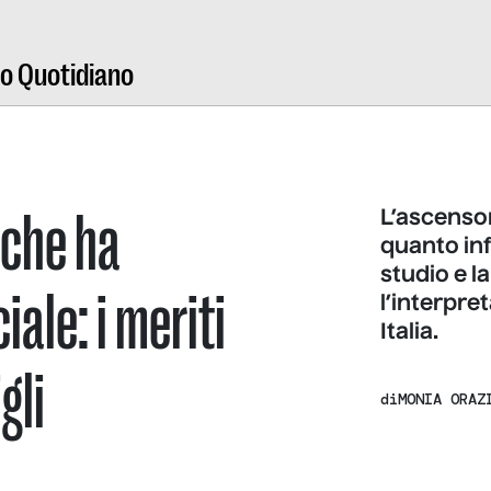
ro Quotidiano
 che ha
L’ascensor
quanto inf
studio e la
ale: i meriti
l’interpre
Italia.
gli
di
MONIA ORAZ