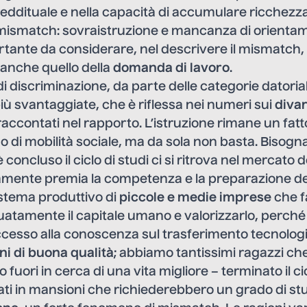
reddituale e nella capacità di accumulare ricchezza
l mismatch: sovraistruzione e mancanza di orienta
tante da considerare, nel descrivere il mismatch, 
 anche quello della
domanda di lavoro
.
di discriminazione, da parte delle categorie datorial
iù svantaggiate, che è riflessa nei numeri sui
divar
accontati nel rapporto. L’istruzione rimane un fatt
 di mobilità sociale, ma da sola non basta. Bisogn
concluso il ciclo di studi ci si ritrova nel mercato d
mente premia la competenza e la preparazione del
stema produttivo di
piccole e medie imprese
che f
guatamente il capitale umano e valorizzarlo, perch
cesso alla conoscenza sul trasferimento tecnolog
ni di buona qualità
; abbiamo tantissimi ragazzi che 
 fuori in cerca di una vita migliore – terminato il cic
i in mansioni che richiederebbero un grado di stud