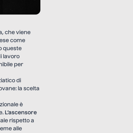
a, che viene
Paese come
no queste
di lavoro
nibile per
iatico di
ovane: la scelta
azionale è
e.
L’ascensore
ale rispetto a
ieme alle