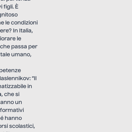
figli. È
gnitoso
e le condizioni
re? In Italia,
iorare le
 che passa per
pitale umano,
mpetenze
Maslennikov: “Il
atizzabile in
a
, che si
e hanno un
 formativi
ché hanno
si scolastici,