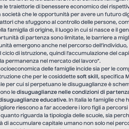
le traiettorie di benessere economico dei rispettivi 
 società che le opportunità per avere un futuro di
ttori che sfuggono al controllo delle persone, com
 famiglia di origine, il luogo in cui si nasce e il gene
tunità di partenza sono limitate, le barriere a migl
unità emergono anche nel percorso dell’individuo,
il ciclo di istruzione, quindi l’accumulazione del ca
e la permanenza nel mercato del lavoro”.
socioeconomica delle famiglie incide sia per le co
istruzione che per le cosiddette
soft skill
, specifica 
le per cui si perpetuano le disuguaglianze è schem
ono le
disuguaglianze nelle condizioni di partenz
disuguaglianze educative
. In Italia le famiglie ch
iore riescono a far accedere i loro figli a percorsi
er quanto riguarda la tipologia delle scuole, sia per
à di accumulare capitale umano non solo nei percor