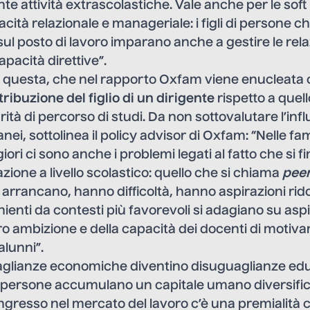
e attività extrascolastiche. Vale anche per le soft s
cità relazionale e manageriale: i figli di persone 
sul posto di lavoro imparano anche a gestire le rela
pacità direttive”.
 questa, che nel rapporto Oxfam viene enucleata c
tribuzione del figlio di un dirigente
rispetto a quell
rità di percorso di studi. Da non sottovalutare l’inf
ei, sottolinea il policy advisor di Oxfam: “Nelle fam
ori ci sono anche i problemi legati al fatto che si 
ione a livello scolastico: quello che si chiama
peer
ro arrancano, hanno difficoltà, hanno aspirazioni rid
enti da contesti più favorevoli si adagiano su aspi
oro ambizione e della capacità dei docenti di motivare
alunni”.
aglianze economiche diventino disuguaglianze ed
e persone accumulano un capitale umano diversifica
gresso nel mercato del lavoro c’è una premialità che