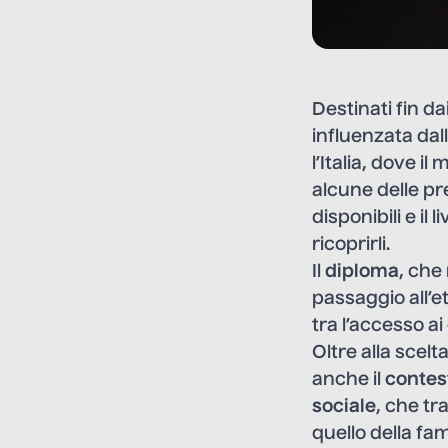
Destinati fin d
influenzata dal
l’Italia, dove 
alcune delle p
disponibili e il
ricoprirli.
Il
diploma
, che 
passaggio all’et
tra l’accesso ai
Oltre alla scelt
anche il
contes
sociale
, che tr
quello della fam