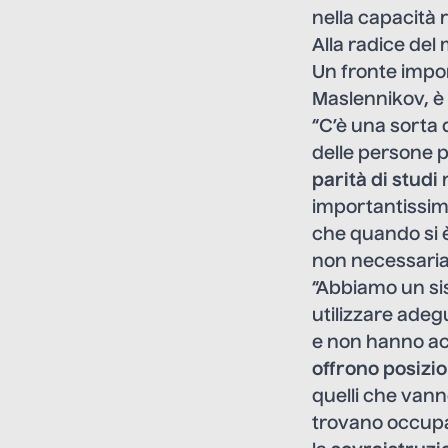
nella capacità 
Alla radice de
Un fronte impor
Maslennikov, è
“C’è una sorta 
delle persone p
parità di studi
r
importantissimo
che quando si è 
non necessaria
“Abbiamo un si
utilizzare ade
e non hanno ac
offrono posizio
quelli che vanno
trovano occupat