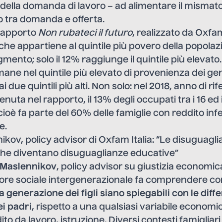
 della domanda di lavoro – ad alimentare il mismatch
o tra domanda e offerta.
 rapporto
Non rubateci il futuro
, realizzato da Oxfam
che appartiene al quintile più povero della popola
mento; solo il 12% raggiunge il quintile più elevato. T
imane nel quintile più elevato di provenienza dei genit
ai due quintili più alti. Non solo: nel 2018, anno di r
tenuta nel rapporto, il 13% degli occupati tra i 16 ed 
 cioè fa parte del 60% delle famiglie con reddito infe
e.
ikov, policy advisor di Oxfam Italia: “Le disuguagl
he diventano disuguaglianze educative”
 Maslennikov
, policy advisor su giustizia economi
ensore sociale intergenerazionale fa comprendere 
la generazione dei figli siano spiegabili con le diff
i padri
, rispetto a una qualsiasi variabile economic
to da lavoro, istruzione. Diversi contesti famigliar