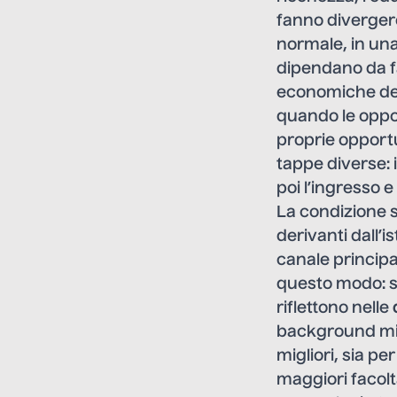
fanno divergere 
normale, in una
dipendano da fa
economiche della
quando le oppor
proprie opport
tappe diverse: 
poi l’ingresso 
La condizione 
derivanti dall’
canale principa
questo modo: s
riflettono nelle
background migl
migliori, sia p
maggiori facolt