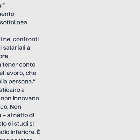
.”
mento
sottolinea
i nei confronti
i salariali a
ore
a tener conto
el lavoro, che
la persona.”
aticano a
é non innovano
ico.
Non
– al netto di
lo di studi si
io inferiore. È