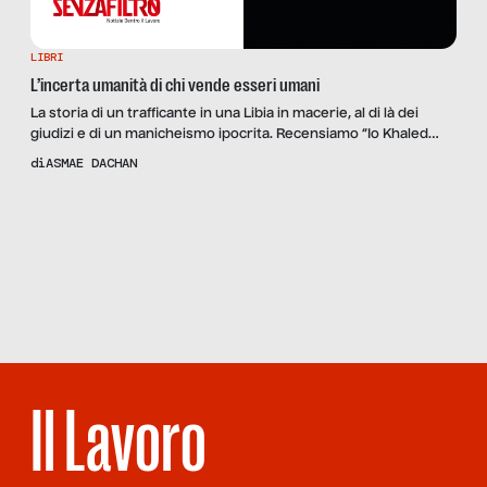
LIBRI
L’incerta umanità di chi vende esseri umani
La storia di un trafficante in una Libia in macerie, al di là dei
giudizi e di un manicheismo ipocrita. Recensiamo “Io Khaled
vendo uomini e sono innocente” di Francesca Mannocchi.
di
ASMAE DACHAN
Scopri
la Rivista
NUMERO 108 –
LAVORO
SENZA
PAROLE
Il Lavoro