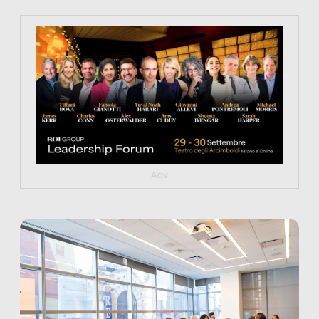
https://tinyurl.com/363fvfm9
Adv