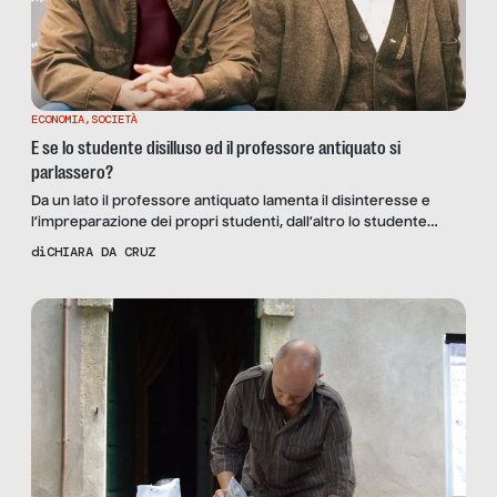
ECONOMIA
,
SOCIETÀ
E se lo studente disilluso ed il professore antiquato si
parlassero?
Da un lato il professore antiquato lamenta il disinteresse e
l’impreparazione dei propri studenti, dall’altro lo studente
disilluso punta ad ottenere un pezzo di carta facendo esami
di
CHIARA DA CRUZ
che trova inutili, poco aderenti alle competenze che
servirebbero per lavorare. E se lo studente disilluso ed il
professore antiquato si parlassero? Prima di scoprire cosa ne
verrebbe […]