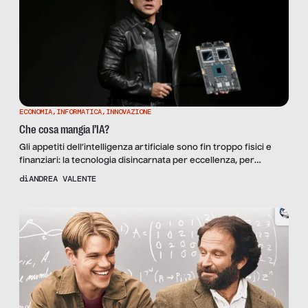
ECONOMIA
,
INFORMATICA
,
INNOVAZIONE
Che cosa mangia l’IA?
Gli appetiti dell’intelligenza artificiale sono fin troppo fisici e
finanziari: la tecnologia disincarnata per eccellenza, per
esistere, ha bisogno di fabbriche reali che trasformino il silicio
di
ANDREA VALENTE
in memoria, cosa che sta provocando enormi intoppi al
mercato dell’hardware. E sta creando professionisti
dell’ingegneria della scarsità