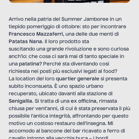
Arrivo nella patria del Summer Jamboree in un
tiepido pomeriggio di ottobre: sto per incontrare
Francesco Mazzaferri
, una delle due menti di
Patatas Nana
. Il loro prodotto sta
suscitando una grande rivoluzione e sono curiosa
anch’io: che cosa ci sarà mai di tanto speciale in
una
patatina?
Perché sta diventando così
richiesta nei posti più esclusivi legati al food?
La location del loro
quartier generale
si presenta
subito inconsueta. È uno spazio urbano
recuperato, ubicato davanti alla stazione di
Senigallia
. Si tratta di una
ex officina
, rimasta
chiusa per vent’anni, di cui è stata preservata il più
possibile l’antica integrità, affrontando per questo
motivo un costoso restauro dell’insegna. Mi
accomodo al bancone del bar ricavato a ferro di
cavallo intorno alla vecchia buca – i bordi