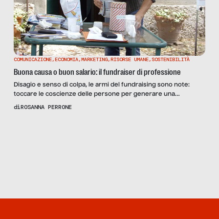
COMUNICAZIONE
,
ECONOMIA
,
MARKETING
,
RISORSE UMANE
,
SOSTENIBILITÀ
Buona causa o buon salario: il fundraiser di professione
Disagio e senso di colpa, le armi del fundraising sono note:
toccare le coscienze delle persone per generare una
donazione economica. È di indubbia efficacia questo copione,
di
ROSANNA PERRONE
ripetuto degli spot di numerose organizzazioni, governative e
non, che compaiono come mosche soprattutto con
Scopri
la
l’approssimarsi del “più solidale” periodo natalizio. Lo è ancora
Rivista
NUMERO 86
di più quando sono gli sguardi di bambini scheletrici […]
– I NUOVI
PROFITTI