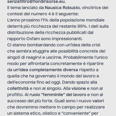
senzafiltro@fiordirisorse.eu
.
Il tema lanciato da
Nausica Robusto
,
vincitrice del
contest del numero 4
è il seguente:
L’anno prossimo l’1% della popolazione mondiale
deterrà più ricchezza del restante 99%. I dati sulla
distribuzione della ricchezza pubblicati dal
rapporto Oxfam sono impressionanti.
Ci stanno bombardando con un’idea della crisi
che sembra sfuggire alle possibilità concrete dei
singoli di reagirvi e uscirne. Probabilmente l’unico
modo per affrontarla concretamente è ripartire
da
un’idea completamente diversa
rispetto a
quella che ha governato il mondo del lavoro e
dell’economia fino ad oggi. Dando spazio alla
collettività
e non al singolo. Alla
visione
e non al
profitto. Al
ruolo “femminile” del lavoro
e non al
successo del più forte. Quali sono i nuovo
valori
che dovremmo mettere in campo per realizzare
un sistema etico, olistico e “conveniente” per