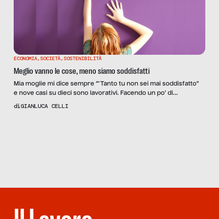
ECONOMIA
,
SOCIETÀ
,
SOSTENIBILITÀ
Meglio vanno le cose, meno siamo soddisfatti
Mia moglie mi dice sempre “’Tanto tu non sei mai soddisfatto”
e nove casi su dieci sono lavorativi. Facendo un po’ di
autocritica, devo dire che lei ha ragione (ma non diteglielo),
di
GIANLUCA CELLI
anzi è peggio di quel che sembri. Meglio mi vanno le cose, più
mi scattano pensieri del tipo: “Sì, ma se questa cosa va male?”
Scopri
la Rivista
[…]
NUMERO 04
– RITORNO AL
FUTURO