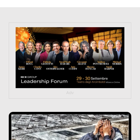
https://tinyurl.com/363fvfm9
Adv