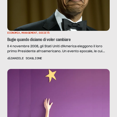
ECONOMIA
,
MANAGEMENT
,
SOCIETÀ
Bugie quando diciamo di voler cambiare
Il 4 novembre 2008, gli Stati Uniti d’America eleggono il loro
primo Presidente afroamericano. Un evento epocale, le cui
conseguenze si avvertono in tutto il pianeta, sia per
di
DANIELE SCAGLIONE
l’importanza del fatto in sé, sia per i messaggi che si porta
appresso. Nella campagna elettorale di Barack Obama sono
stati promossi due brevissimi slogan. «Yes, we […]