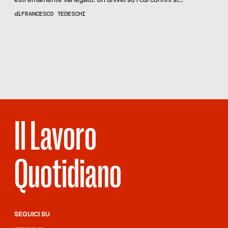
estremamente variegato. Un universo i cui confini si
estendono ben oltre quelli del cosiddetto “terzo settore”,
di
FRANCESCO TEDESCHI
almeno nell’accezione tecnico-giuridica che è stata definita
dalla riforma contenuta nel D. Lgs. 117/2017. Fuori per legge
partiti e sindacati, fuori per scelta tante piccole associazioni;
Scopri
la Rivista
NUMERO 42 –
dentro, a pieno titolo, […]
DOPOLAVORO
Il Lavoro
Quotidiano
SEGUICI SU