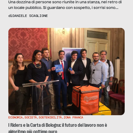
Una dozzina di persone sono riunite in una stanza, nel retro di
un locale pubblico. Si guardano con sospetto, i sorrisi sono
forzati. Uno di loro ha davanti a sé un mucchio di carte. Sta per
di
DANIELE SCAGLIONE
prendere la parola, consapevole che sarà interrotto, in meno di
trenta secondi, dalla prima di una lunga serie di […]
ECONOMIA
,
SOCIETÀ
,
SOSTENIBILITÀ
,
ZONA FRANCA
I Riders e la Carta di Bologna: il futuro del lavoro non è
algoritmo più cottimo puro