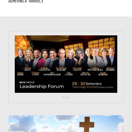
di
MICHELA DANIELI
https://tinyurl.com/363fvfm9
Adv