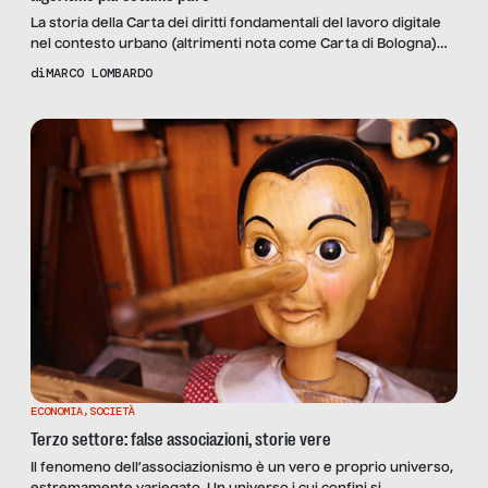
La storia della Carta dei diritti fondamentali del lavoro digitale
nel contesto urbano (altrimenti nota come Carta di Bologna)
inizia nell’inverno del 2017. Alcuni riders di Bologna, riconosciuti
di
MARCO LOMBARDO
sotto la sigla di Riders Union di Bologna, decisero, in
concomitanza con la prima nevicata, di appendere le loro
biciclette all’Albero di Natale, addobbato come da tradizione […]
ECONOMIA
,
SOCIETÀ
Terzo settore: false associazioni, storie vere
Il fenomeno dell’associazionismo è un vero e proprio universo,