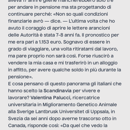
aveva 17 anni e gliene mancherebbero solo tre
per andare in pensione ma sta progettando di
continuare perché: «Non so quali condizioni
finanziarie avrò — dice. — L’ultima volta che ho
avuto il coraggio di aprire le lettere arancioni
delle Autorità è stata 7-8 anni fa. Il pronostico per
me era pari a 1.153 euro. Sognavo di essere in
grado di viaggiare, una volta ritiratami dal lavoro,
ma pare proprio non sarà così. Forse riuscirò a
vendere la mia casa e mi trasferirò in un alloggio
in affitto, per avere qualche soldo in più durante la
pensione».
E cosa pensano di questo panorama gli italiani che
hanno scelto la
Scandinavia
per vivere e
lavorare?
Valentina Palucci
, ricercatrice
universitaria in Miglioramento Genetico Animale
alla Sverige Lantbrusk Universitet di Uppsala, in
Svezia da sei anni dopo averne trascorso otto in
Canada, risponde così: «Da quel che vedo la