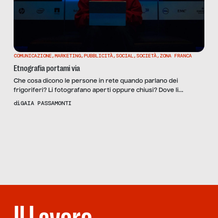
COMUNICAZIONE
,
MARKETING
,
PUBBLICITÀ
,
SOCIAL
,
SOCIETÀ
,
ZONA FRANCA
Etnografia portami via
Che cosa dicono le persone in rete quando parlano dei
frigoriferi? Li fotografano aperti oppure chiusi? Dove li
collocano all’interno delle loro case? Che cosa ci mettono
di
GAIA PASSAMONTI
dentro, e come? Ma anche: che cosa ci mettono sopra? E
davanti? Qual è il loro legame emotivo con questo
Scopri
la Rivista
elettrodomestico? A queste e altre domande mi sono […]
NUMERO 11 –
THANK YOU
FOR LOBBYING