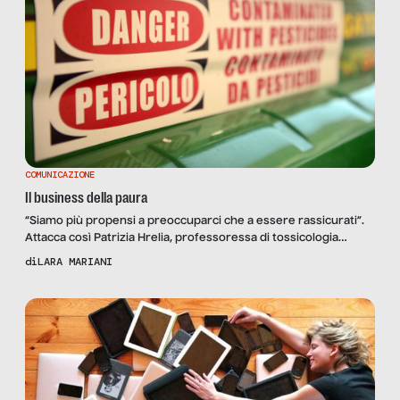
COMUNICAZIONE
Il business della paura
“Siamo più propensi a preoccuparci che a essere rassicurati”.
Attacca così Patrizia Hrelia, professoressa di tossicologia
presso l’Alma Mater Studiorum di Bologna, quando comincio a
di
LARA MARIANI
farle le prime domande. Come darle torto. Non è una notizia il
fatto che da sempre più le notizie sono cattive e scandalistiche
e più fanno audience. E poi oggi […]