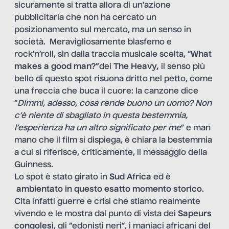
sicuramente si tratta allora di un’azione
pubblicitaria che non ha cercato un
posizionamento sul mercato, ma un senso in
società. Meravigliosamente blasfemo e
rock’n’roll, sin dalla traccia musicale scelta, “
What
makes a good man?”
dei
The Heavy,
il senso più
bello di questo spot risuona dritto nel petto, come
una freccia che buca il cuore: la canzone dice
“
Dimmi, adesso, cosa rende buono un uomo? Non
c’è niente di sbagliato in questa bestemmia,
l’esperienza ha un altro significato per me
” e man
mano che il film si dispiega, è chiara la bestemmia
a cui si riferisce, criticamente, il messaggio della
Guinness.
Lo spot è stato girato in
Sud Africa
ed è
ambientato in questo esatto momento storico
.
Cita infatti guerre e crisi che stiamo realmente
vivendo e le mostra dal punto di vista dei
Sapeurs
congolesi
, gli “edonisti neri”, i maniaci africani del