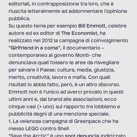
editoriali, in contrapposizione tra loro, che è
riuscita letteralmente ad addormentare l’opinione
pubblica.
Su questo tema per esempio
Bill Emmott
, celebre
autore ed ex editor di
The Economist
, ha
realizzato nel 2012 la campagna di coinvolgimento
“Girlfriend in a coma”
, il documentario –
contemporaneo al governo Monti- che
denunciava quali fossero le aree da risvegliare
per salvare il Paese: cultura, media, giustizia,
merito, creatività, lavoro e mafia. Con quali
risultati lo abbia fatto, però, è un altro discorso.
Emmott non è l’unico ad averci provato in questi
ultimi anni e, dai brand alle associazioni, ecco
cinque casi (+ uno) sul rapporto tra lobbismo e
pubblicità degni di una menzione speciale.
1. La velenosa campagna di Greenpace che ha
messo LEGO contro Shell
“Save the Arctic” è uno
spot denuncia
indirizzato