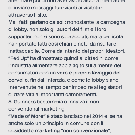
affermare poi di non aver avuto alcuna intenzione
di inviare messaggi fuorvianti ai visitatori
attraverso il sito.
Ma
i fatti parlano da soli
: nonostante la campagna
di lobby, non solo gli autori del film e i loro
supporter non si sono scoraggiati, ma la pellicola
ha riportato fatti così chiari e netti da risultare
inattaccabile. Come da intento dei propri ideatori,
“Fed Up” ha dimostrato quindi ai cittadini come
l’industria alimentare abbia agito sulla mente dei
consumatori con
un vero e proprio lavaggio del
cervello
, fin dall’infanzia, e come le lobby siano
intervenute nel tempo per impedire ai legislatori
di dare vita a importanti cambiamenti.
5. Guinness bestemmia e innalza il non-
conventional marketing
“Made of More”
è stato lanciato nel 2014 e, se ha
anche solo un principio in comune con il
cosiddetto
marketing “non convenzionale”
,