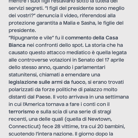
mentre i suoi figli restavano sotto la tutela dei
servizi segreti. “I figli del presidente sono meglio
dei vostri?” denuncia il video, riferendosi alla
protezione garantita a Malia e Sasha, le figlie del
presidente.
“Ripugnante e vile” fu il
commento della Casa
Bianca
nei confronti dello spot. La storia che ha
causato questo attacco mediatico è quella legata
alle controverse votazioni in Senato del 17 aprile
dello stesso anno, quando i parlamentari
statunitensi, chiamati a emendare una
legislazione sulle armi da fuoco
, si erano trovati
polarizzati da forze politiche di palazzo molto
distanti dal Paese. Il voto arrivava in una settimana
in cui l’America tornava a fare i conti con il
terrorismo
e sulla scia di una serie di stragi
recenti, una delle quali (quella di Newtown,
Connecticut) fece 28 vittime, tra cui 20 bambini,
scuotendo l’intera nazione. Il giorno dopo la