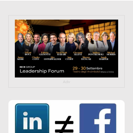
https://tinyurl.com/363fvfm9
Adv