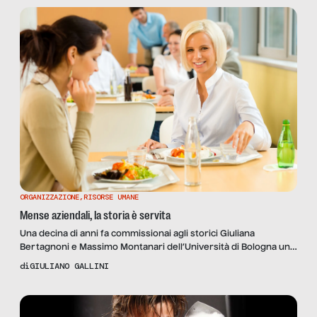
ORGANIZZAZIONE
,
RISORSE UMANE
Mense aziendali, la storia è servita
Una decina di anni fa commissionai agli storici Giuliana
Bertagnoni e Massimo Montanari dell’Università di Bologna una
storia della ristorazione aziendale in Italia. Per scrivere questo
di
GIULIANO GALLINI
articolo lo saccheggerò quindi ben bene: è una ricerca
documentata, approfondita e piena di curiosità; e per nulla
datata: la storia, del resto, essendo il ricordo dell’accaduto, non
dovrebbe […]