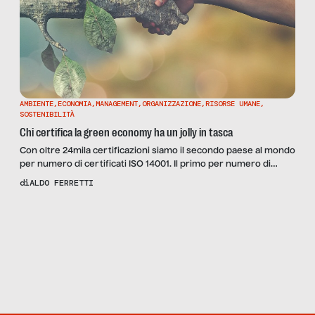
AMBIENTE
,
ECONOMIA
,
MANAGEMENT
,
ORGANIZZAZIONE
,
RISORSE UMANE
,
SOSTENIBILITÀ
Chi certifica la green economy ha un jolly in tasca
Con oltre 24mila certificazioni siamo il secondo paese al mondo
per numero di certificati ISO 14001. Il primo per numero di
certificazioni di prodotto EPD, il terzo per Ecolabel ed EMAS.
di
ALDO FERRETTI
Siamo inoltre il quinto paese del G20 per certificazioni forestali
di catena di custodia FSC. Questa la bella fotografia scattata dal
Scopri
la
rapporto “Certificare per […]
Rivista
NUMERO
22 – LA
SELEZIONE