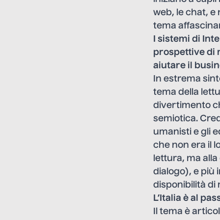
web, le chat, e
tema affascinan
I sistemi di In
prospettive di 
aiutare il busin
In estrema sin
tema della lettu
divertimento ch
semiotica. Cred
umanisti e gli 
che non era il 
lettura, ma alla
dialogo), e più 
disponibilità di
L’Italia è al pa
Il tema è artico