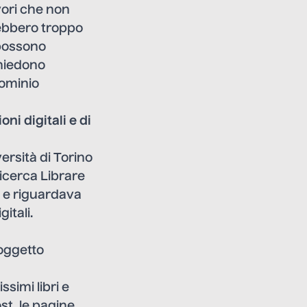
avori che non
rebbero troppo
 possono
chiedono
dominio
ni digitali e di
ersità di Torino
 ricerca Librare
, e riguardava
itali.
 oggetto
simi libri e
st, le pagine