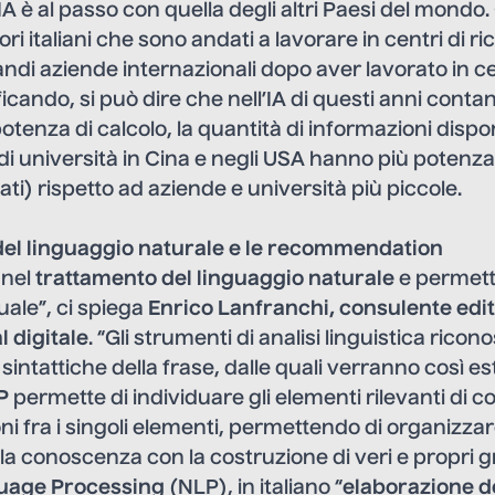
a IA è al passo con quella degli altri Paesi del mond
ori italiani che sono andati a lavorare in centri di ri
andi aziende internazionali dopo aver lavorato in ce
ificando, si può dire che nell’IA di questi anni contan
otenza di calcolo, la quantità di informazioni dispon
i università in Cina e negli USA hanno più potenza 
ati) rispetto ad aziende e università più piccole.
el linguaggio naturale
e le recommendation
 nel
trattamento del linguaggio naturale
e permette
ale”, ci spiega
Enrico Lanfranchi
, consulente edi
l digitale
. “Gli strumenti di analisi linguistica ricon
intattiche della frase, dalle quali verranno così es
P
permette di individuare gli elementi rilevanti di c
oni fra i singoli elementi, permettendo di organizzar
a conoscenza con la costruzione di veri e propri gr
uage Processing
(NLP), in italiano “
elaborazione d