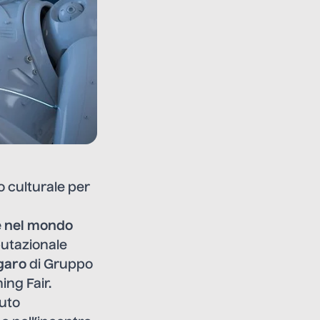
o culturale per
le nel mondo
mputazionale
garo
di Gruppo
ing Fair.
vuto