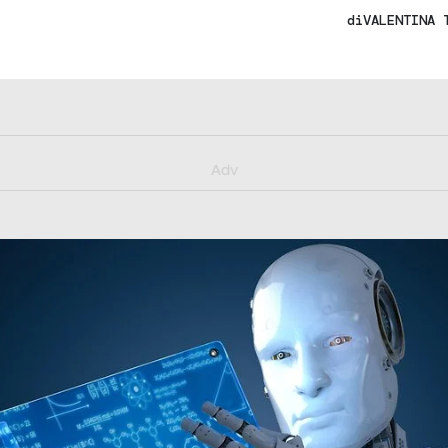
di
VALENTINA 
y/muster_aggiornamento
Adv