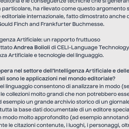
 editoria e le conseguenze tecniche che si generano
 particolare, ha rilevato come questo argomento si
ne editoriale internazionale, fatto dimostrato anche 
Gould Finch and Frankfurter Buchmesse.
ligenza Artificiale: un rapporto fruttuoso
ttato
Andrea Bolioli
di CELI-Language Technology 
nza Artificiale e tecnologie del linguaggio.
pera nel settore dell’Intelligenza Artificiale e dell
li sono le applicazioni nel mondo editoriale?
del linguaggio consentono di analizzare in modo (
 sia le collezioni molto grandi che non potrebbero ess
sempio un grande archivio storico di un giornale, tu
tutta la base dati documentale di un editore special
in modo molto approfondito (ad esempio annotand
 le citazioni contenute, i luoghi, i personaggi, oltr