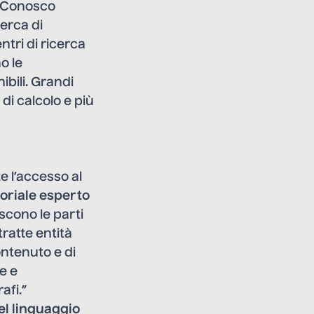
o. Conosco
cerca di
ntri di ricerca
o le
ibili. Grandi
di calcolo e più
 l’accesso al
toriale esperto
oscono le parti
tratte entità
ontenuto e di
e e
afi.”
el linguaggio