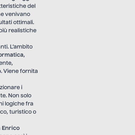
teristiche del
che venivano
tati ottimali.
più realistiche
nti. L’ambito
formatica
,
ente,
o. Viene fornita
ezionare i
nte. Non solo
ni logiche fra
o, turistico o
a
Enrico