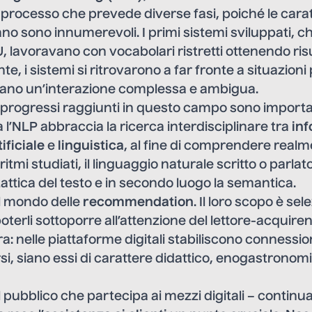
n processo che prevede diverse fasi, poiché le carat
o sono innumerevoli. I primi sistemi sviluppati, 
 lavoravano con vocabolari ristretti ottenendo risul
 i sistemi si ritrovarono a far fronte a situazioni 
ano un’interazione complessa e ambigua.
 progressi raggiunti in questo campo sono importa
a l’NLP abbraccia la ricerca interdisciplinare tra
in
ificiale
e
linguistica
, al fine di comprendere realm
itmi studiati, il linguaggio naturale scritto o parlat
tattica del testo e in secondo luogo la semantica.
il mondo delle
recommendation
. Il loro scopo è sel
oterli sottoporre all’attenzione del lettore-acquire
ura: nelle piattaforme digitali stabiliscono connessio
si, siano essi di carattere didattico, enogastronomic
l pubblico che partecipa ai mezzi digitali – continu