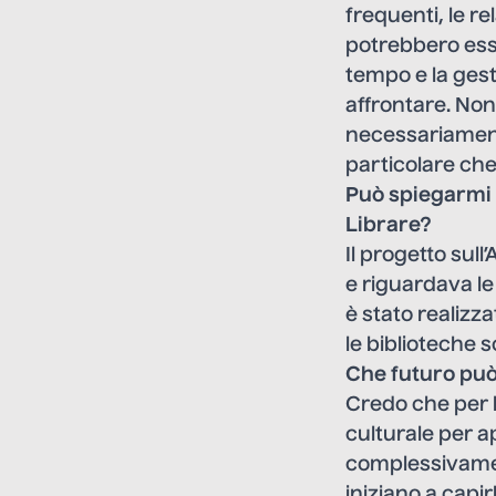
frequenti, le re
potrebbero esse
tempo e la gest
affrontare. No
necessariamente
particolare che
Può spiegarmi i
Librare?
Il progetto sul
e riguardava l
è stato realizz
le biblioteche s
Che futuro può a
Credo che per le
culturale per 
complessivamente
iniziano a capir