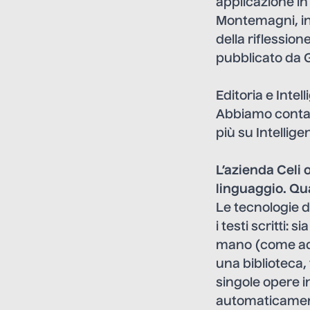
applicazione in
Montemagni, in
della riflessio
pubblicato da 
Editoria e Intel
Abbiamo conta
più su Intellige
L’azienda Celi o
linguaggio. Qua
Le tecnologie 
i testi scritti:
mano (come ad e
una biblioteca, 
singole opere 
automaticamente