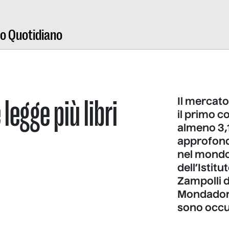
ro Quotidiano
 legge più libri
Il mercato
il primo c
almeno 3,1
approfondir
nel mondo
dell’Istit
Zampolli d
Mondadori
sono occu