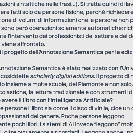
lazioni sintattiche nelle frasi…). Si tratta quindi di l
re fatti solo da persone fisiche, perché richiede
ione di volumi di informazioni che le persone non
n sono però operazioni solamente automatiche; ri
 l’intervento dei professionisti del settore e del 
 viene affrontato.
l progetto dell’Annotazione Semantica per le edizio
l’Annotazione Semantica è stato realizzato con l’Univ
e cosiddette
scholarly digital editions
. Il progetto di
ato insieme a molte scuole, del Piemonte e non solo
colastiche, la lettura tradizionale e con strumenti dig
vere il libro con l’Intelligenza Artificiale?
 persone il libro sia come il disco di vinile, cioè un
appassionati del genere. Poche persone leggono
 pochi libri. I sistemi di AI invece “leggono” moltis
li, oltre ovviamente a ricordarli. Leggono anche i po