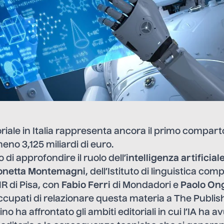
oriale in Italia rappresenta ancora il primo compart
meno 3,125 miliardi di euro.
di approfondire il ruolo dell’
intelligenza artificia
onetta Montemagni
, dell’Istituto di linguistica co
R di Pisa, con
Fabio Ferri
di Mondadori e
Paolo On
ccupati di relazionare questa materia a The Publish
rino ha affrontato gli ambiti editoriali in cui l’IA ha a