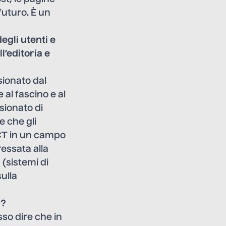
futuro. È un
egli utenti e
l’editoria e
sionato dal
 al fascino e al
sionato di
e che gli
ICT in un campo
essata alla
 (sistemi di
sulla
i?
sso dire che in