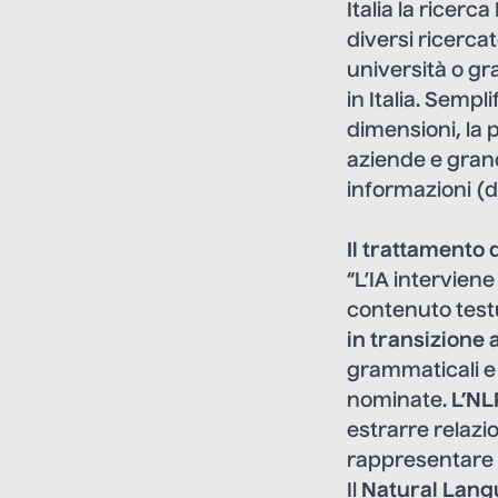
Italia la ricerc
diversi ricercat
università o gr
in Italia. Sempl
dimensioni, la p
aziende e grand
informazioni (d
Il t
rattamento d
“L’IA interviene
contenuto testu
in transizione a
grammaticali e s
nominate.
L’NL
estrarre relazi
rappresentare l
Il
Natural Lang