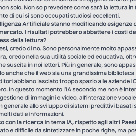
 non solo. Non so prevedere come sarà la lettura in 
te di cui si sono occupati studiosi eccellenti.
telligenza Artificiale stanno modificando esigenze d
mercato. I risultati potrebbero abbattere i costi del
ess della lettura?
tesi, credo di no. Sono personalmente molto appas
ra, credo nella sua utilità sociale ed educativa, oltre
e suscita in noi lettori. Più in generale, sono appas
o anche che il web sia una grandissima biblioteca 
editori abbiano lasciato troppo spazio alle aziende 
loro. In questo momento l’IA secondo me non è inter
 gestione di immagini e video, all’interazione vocale
in generale allo sviluppo di sistemi predittivi basati 
 molti dati e informazioni.
sso con la ricerca in tema IA, rispetto agli altri Paes
lato e difficile da sintetizzare in poche righe, ma po