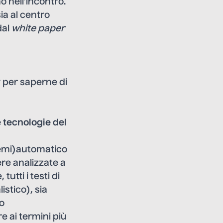
 nell’incontro.
a al centro
dal
white paper
per saperne di
e tecnologie del
semi)automatico
ere analizzate a
tti i testi di
istico), sia
o
e ai termini più