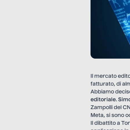
Il mercato edit
fatturato, di al
Abbiamo deciso 
editoriale
.
Sim
Zampolli del CN
Meta, si sono o
Il dibattito a To