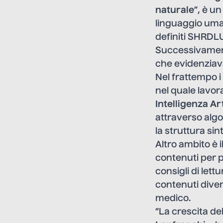
naturale
”, è u
linguaggio uman
definiti SHRDLU,
Successivamente,
che evidenziav
Nel frattempo i
nel quale lavor
Intelligenza Art
attraverso algor
la struttura sin
Altro ambito è 
contenuti per p
consigli di lett
contenuti diver
medico.
“La crescita de