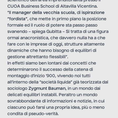
scientifico dell’area Imprenditorialità presso il
CUOA Business School di Altavilla Vicentina.
“Il
manager della vecchia scuola
, di
ispirazione
“fordista”
, che mette in primo piano la posizione
formale ed il ruolo di potere sta passo passo
svanendo – spiega Gubitta – Si tratta di una figura
ormai anacronistica, che davvero nulla ha a che
fare con le imprese di oggi, strutture altamente
dinamiche che hanno bisogno di equilibri di
gestione altrettanto flessibili”.
In effetti siamo ben lontani dai concetti che
determinarono il successo della catena di
montaggio d’inizio ‘900, vivendo noi tutti
all’interno della “società liquida” già teorizzata dal
sociologo
Zygmunt Bauman
, in un mondo dai
delicati equilibri instabili. Peraltro un mondo
sovrabbondante di informazioni e notizie, in cui
ciascuno può farsi una propria idea, più o meno
condita di pseudo-verità.