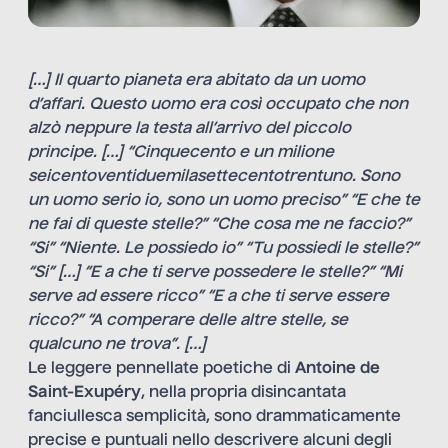
[…
] Il quarto pianeta era abitato da un uomo
d’affari. Questo uomo era così occupato che non
alzò neppure la testa all’arrivo del piccolo
principe.
[…
] “Cinquecento e un milione
seicentoventiduemilasettecentotrentuno. Sono
un uomo serio io, sono un uomo preciso” “E che te
ne fai di queste stelle?” “Che cosa me ne faccio?”
“Si” “Niente. Le possiedo io” “Tu possiedi le stelle?”
“Si”
[…
] “E a che ti serve possedere le stelle?” “Mi
serve ad essere ricco” “E a che ti serve essere
ricco?” “A comperare delle altre stelle, se
qualcuno ne trova”.
[…
]
Le leggere pennellate poetiche di
Antoine de
Saint-Exupéry
, nella propria disincantata
fanciullesca semplicità, sono drammaticamente
precise e puntuali nello descrivere alcuni degli