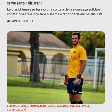
serve aiuto dalle grandi
Le grandi imprese hanno una cultura della sicurezza solida e
rodata: ora sta a loro fare sistema e diffonderla anche alle PMI,
per avviare un circolo virtuoso che sarebbe di beneficio per
di
DAVIDE SCOTTI
tutti.
ECONOMIA
,
ESTERI
,
MANAGEMENT
,
ORGANIZZAZIONE
,
RISORSE UMANE
,
SOSTENIBILITÀ