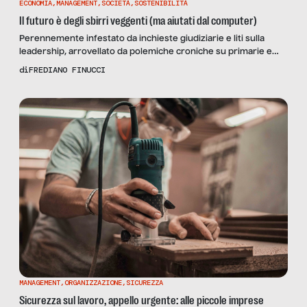
ECONOMIA
,
MANAGEMENT
,
SOCIETÀ
,
SOSTENIBILITÀ
Il futuro è degli sbirri veggenti (ma aiutati dal computer)
Perennemente infestato da inchieste giudiziarie e liti sulla
leadership, arrovellato da polemiche croniche su primarie e
leggi elettorali, il dibattito politico italiano da decenni stenta a
di
FREDIANO FINUCCI
misurarsi seriamente con i grandi trend economico-sociali che
di solito vengono anticipati dai paesi anglosassoni. Il politico
medio italiano, di solito poco incline ad occuparsi delle ricadute
delle nuove […]
MANAGEMENT
,
ORGANIZZAZIONE
,
SICUREZZA
Sicurezza sul lavoro, appello urgente: alle piccole imprese