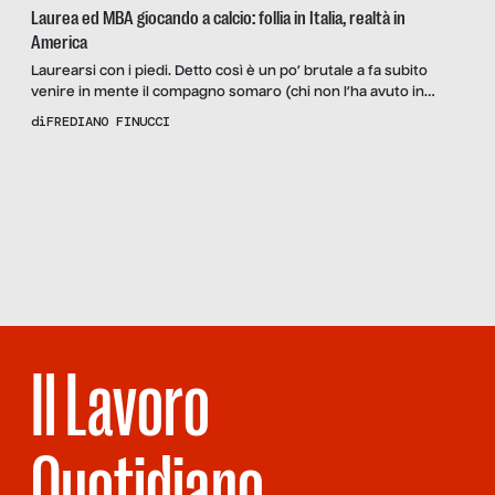
Laurea ed MBA giocando a calcio: follia in Italia, realtà in
America
Laurearsi con i piedi. Detto così è un po’ brutale a fa subito
venire in mente il compagno somaro (chi non l’ha avuto in
classe?) che è riuscito a prendere il pezzo di carta a suon di
di
FREDIANO FINUCCI
ripetizioni e calci nel sedere. La storia di Deljan Bregasi, però,
non ha niente a vedere con tutto questo. […]
Scopri
la Rivista
NUMERO 29 –
MANAGER
DELLE MIE
BRAME
Il Lavoro
Quotidiano