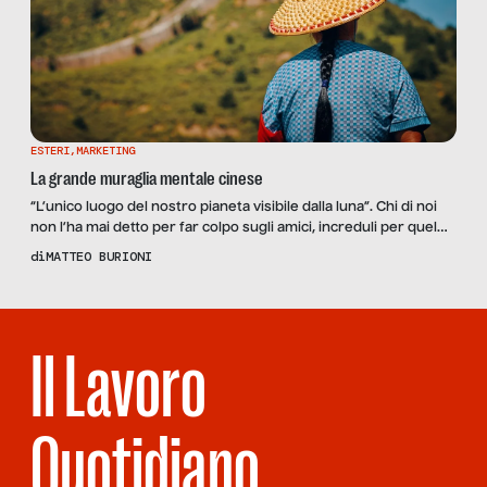
ESTERI
,
MARKETING
La grande muraglia mentale cinese
“L’unico luogo del nostro pianeta visibile dalla luna”. Chi di noi
non l’ha mai detto per far colpo sugli amici, increduli per quel
balzo prospettico in avanti in un’età dove anche solo un piccolo
di
MATTEO BURIONI
anfratto, un boschetto ai lati delle solita strada percorsa, è già
sinonimo di grande avventura? Figurarsi poi la Muraglia.
Protagonista indiscussa […]
Il Lavoro
Quotidiano