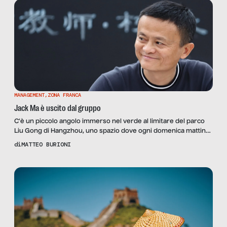
una sorta di Bud Spencer cinese. Dopo […]
MANAGEMENT
,
ZONA FRANCA
Jack Ma è uscito dal gruppo
C’è un piccolo angolo immerso nel verde al limitare del parco
Liu Gong di Hangzhou, uno spazio dove ogni domenica mattina
presto, prima che d’estate la calura e l’afa rendano l’aria
di
MATTEO BURIONI
irrespirabile, dove gruppetti di studenti si avvicendano facendo
conversazione in inglese. A volte conversano tra di loro; altre
volte, quando sono fortunati, riescono a […]