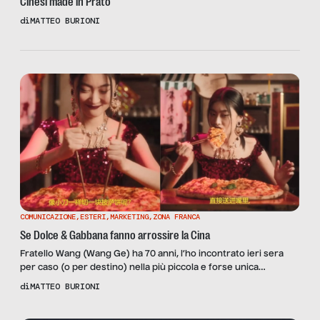
Cinesi made in Prato
di
MATTEO BURIONI
COMUNICAZIONE
,
ESTERI
,
MARKETING
,
ZONA FRANCA
Se Dolce & Gabbana fanno arrossire la Cina
Fratello Wang (Wang Ge) ha 70 anni, l’ho incontrato ieri sera
per caso (o per destino) nella più piccola e forse unica
autentica spaghetteria dello Shaanxi rimasta nella zona di
di
MATTEO BURIONI
WangFujin, centro pulsante dello shopping pechinese. Wang è
corpulento, con la faccia rotonda e gli occhi serrati somiglia ad