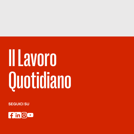
COMMERCIANTI
qualche modo restringono […]
O
COMMERCIALI?
Il Lavoro
Quotidiano
SEGUICI SU
facebook
linkedin
instagram
youtube