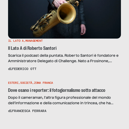
IL LATO A
,
MANAGEMENT
Il Lato A di Roberto Santori
Scarica il podcast della puntata. Roberto Santori è fondatore e
Amministratore Delegato di Challenge. Nato a Frosinone,
bilancia ascendente bilancia, dovrebbe essere equilibrato per
di
FEDERICO OTT
definizione. E in effetti è costantemente alla ricerca
dell’equilibrio, ma solo per poterlo rompere. Quando si è
ESTERI
,
SOCIETÀ
,
ZONA FRANCA
laureato in Ingegneria Civile, a Roma, aveva una carriera già
definita: rilevare l’attività paterna. Ma le cose […]
Dove osano i reporter: il fotogiornalismo sotto attacco
Dopo il cameraman, l’altra figura professionale del mondo
dell’informazione e della comunicazione in trincea, che ha
combattuto con le problematiche dovute alla pandemia da
di
FRANCESCA FERRARA
COVID-19, è quella dei fotoreporter. I fotogiornalisti, al pari
degli operatori di ripresa, si sono trovati a fronteggiare
Scopri
la Rivista
NUMERO 66 –
maggiori criticità sul campo: dalle misure di sicurezza che in