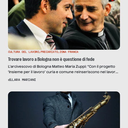
CULTURA DEL LAVORO
,
PRECARIATO
,
ZONA FRANCA
Trovare lavoro a Bologna non è questione di fede
L’arcivescovo di Bologna Matteo Maria Zuppi: “Con il progetto
‘Insieme per il lavoro’ curia e comune reinseriscono nel lavoro
persone fragili partendo dai loro bisogni”. L’assessore al lavoro
di
LARA MARIANI
del Comune di Bologna Marco Lombardo: “Non servono altri
soldi pubblici: va ribaltata la proporzione tra politiche passive e
attive del lavoro”.