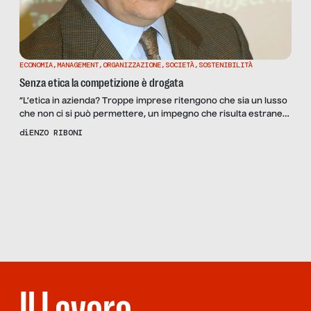
ECONOMIA
,
MANAGEMENT
,
ORGANIZZAZIONE
,
SOCIETÀ
,
SOSTENIBILITÀ
Senza etica la competizione è drogata
“L’etica in azienda? Troppe imprese ritengono che sia un lusso
che non ci si può permettere, un impegno che risulta estraneo
al business. Quindi molte se ne disinteressano e quella
di
ENZO RIBONI
minoranza che se ne occupa spesso lo fa come operazione
d’immagine: predispone un bel codice etico scritto con tutti i
Scopri
la
santi crismi su un bel […]
Rivista
NUMERO 92
– NON DIRE
DONNA