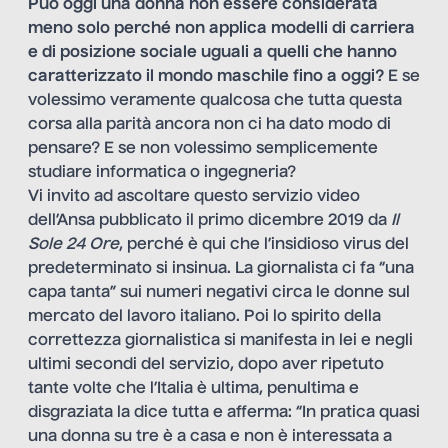
Può oggi una donna non essere considerata
meno solo perché non applica modelli di carriera
e di posizione sociale uguali a quelli che hanno
caratterizzato il mondo maschile fino a oggi?
E se
volessimo veramente qualcosa che tutta questa
corsa alla parità ancora non ci ha dato modo di
pensare? E se non volessimo semplicemente
studiare informatica o ingegneria?
Vi invito ad ascoltare
questo servizio video
dell’Ansa pubblicato il primo dicembre 2019 da
Il
Sole 24 Ore
, perché è qui che l’insidioso virus del
predeterminato si insinua. La giornalista ci fa “una
capa tanta” sui numeri negativi circa le donne sul
mercato del lavoro italiano. Poi lo spirito della
correttezza giornalistica si manifesta in lei e negli
ultimi secondi del servizio, dopo aver ripetuto
tante volte che l’Italia è ultima, penultima e
disgraziata la dice tutta e afferma: “In pratica quasi
una donna su tre è a casa e non è interessata a