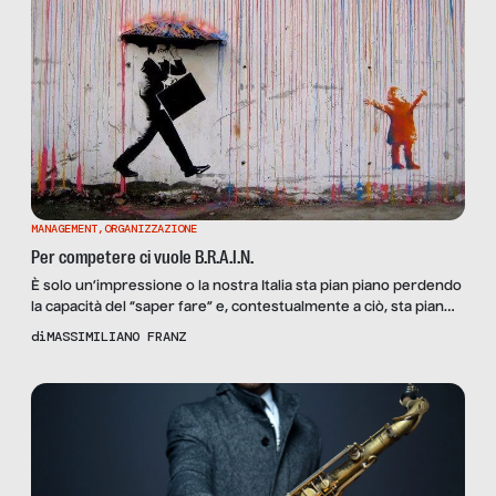
MANAGEMENT
,
ORGANIZZAZIONE
Per competere ci vuole B.R.A.I.N.
È solo un’impressione o la nostra Italia sta pian piano perdendo
la capacità del “saper fare” e, contestualmente a ciò, sta pian
piano logorando la propria capacità di generare valore? Eppure
di
MASSIMILIANO FRANZ
siamo sempre noi quel Paese che nella creatività, intesa a tutto
tondo, è stato un punto di riferimento a livello mondiale. Basti
pensare – con […]