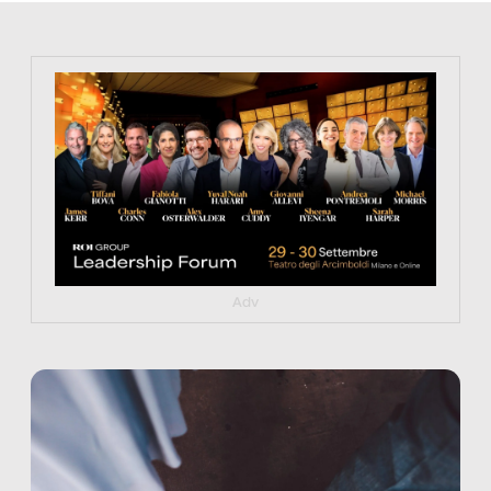
https://tinyurl.com/363fvfm9
Adv