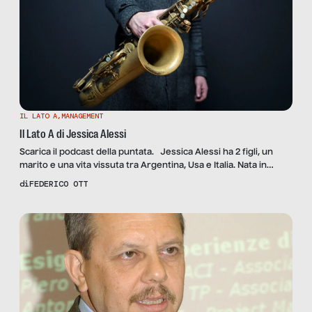
IL LATO A
,
MANAGEMENT
Il Lato A di Jessica Alessi
Scarica il podcast della puntata. Jessica Alessi ha 2 figli, un
marito e una vita vissuta tra Argentina, Usa e Italia. Nata in
Belgio da mamma belga e papà italiano, è la perfetta cittadina
di
FEDERICO OTT
del mondo, capace di cogliere da ogni esperienza e cultura i
tratti migliori. Capace e determinata, sorride sempre e quando
le parli hai […]