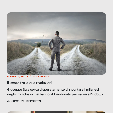
ECONOMIA
,
SOCIETÀ
,
ZONA FRANCA
Il lavoro tra le due rivoluzioni
Giuseppe Sala cerca disperatamente di riportare i milanesi
negli uffici che ormai hanno abbandonato per salvare l’indotto
del nostro mal lavorare: ristoranti e trasporti sono i primi e più
di
MARCO ZILBERSTEIN
colpiti da un cambio epocale avvenuto in meno di un trimestre.
Seguono a ruota i proprietari degli immobili. In Inghilterra, dove