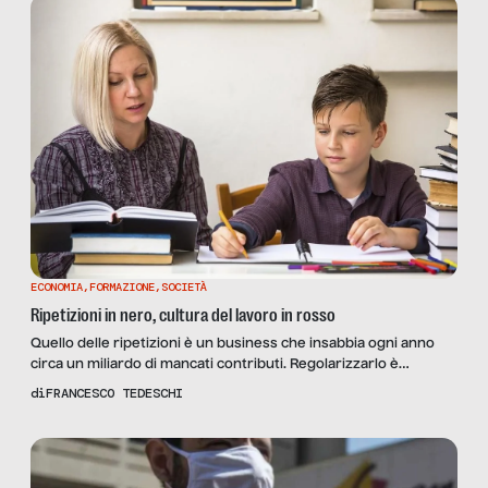
vivo, la musica è simile: […]
ECONOMIA
,
FORMAZIONE
,
SOCIETÀ
Ripetizioni in nero, cultura del lavoro in rosso
Quello delle ripetizioni è un business che insabbia ogni anno
circa un miliardo di mancati contributi. Regolarizzarlo è
possibile?
di
FRANCESCO TEDESCHI