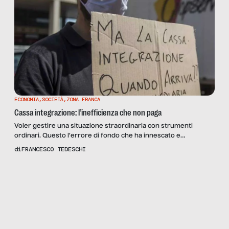
ECONOMIA
,
SOCIETÀ
,
ZONA FRANCA
Cassa integrazione: l’inefficienza che non paga
Voler gestire una situazione straordinaria con strumenti
ordinari. Questo l’errore di fondo che ha innescato e
ingigantito i problemi di accesso e ritardi nei pagamenti del
di
FRANCESCO TEDESCHI
trattamento di cassa integrazione, per i lavoratori delle aziende
costrette alla chiusura o alla riduzione dell’attività, a causa
Scopri
la Rivista
dell’emergenza epidemiologica da COVID-19. Un caos che non
NUMERO 98 –
si sarebbe verificato […]
BUROCRAZIA
INCOMPRESA