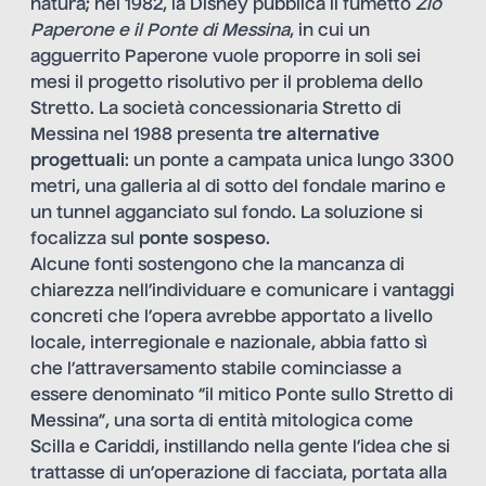
natura; nel 1982, la Disney pubblica il fumetto
Zio
Paperone e il Ponte di Messina
, in cui un
agguerrito Paperone vuole proporre in soli sei
mesi il progetto risolutivo per il problema dello
Stretto. La società concessionaria Stretto di
Messina nel 1988 presenta
tre alternative
progettuali
: un ponte a campata unica lungo 3300
metri, una galleria al di sotto del fondale marino e
un tunnel agganciato sul fondo. La soluzione si
focalizza sul
ponte sospeso
.
Alcune fonti sostengono che la mancanza di
chiarezza nell’individuare e comunicare i vantaggi
concreti che l’opera avrebbe apportato a livello
locale, interregionale e nazionale, abbia fatto sì
che l’attraversamento stabile cominciasse a
essere denominato “il mitico Ponte sullo Stretto di
Messina”, una sorta di entità mitologica come
Scilla e Cariddi, instillando nella gente l’idea che si
trattasse di un’operazione di facciata, portata alla