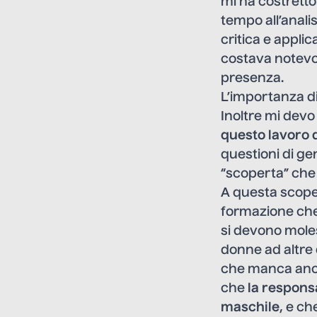
mi ha costretto
tempo all’anali
critica e appli
costava notevoli
presenza.
L’importanza di
Inoltre mi devo 
questo lavoro 
questioni di g
“scoperta” che 
A questa scoper
formazione che 
si devono mole
donne ad altre 
che manca anco
che
la responsa
maschile
, e ch