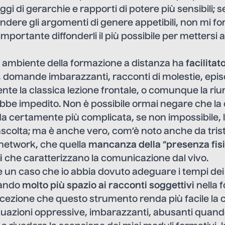
ggi di gerarchie e rapporti di potere più sensibili; 
endere gli argomenti di genere appetibili, non mi fo
mportante diffonderli il più possibile per mettersi a
so ambiente della formazione a distanza ha
facilitat
, domande imbarazzanti, racconti di molestie, episo
te la classica lezione frontale, o comunque la riu
bbe impedito. Non è possibile ormai negare che l
a certamente più complicata, se non impossibile, l
 ascolta; ma è anche vero, com’è noto anche da tris
l network, che quella
mancanza
della
“
presenza fis
i
che caratterizzano la comunicazione dal vivo.
 un caso che io abbia dovuto adeguare i tempi dei
iando
molto più spazio ai racconti soggettivi
nella 
ercezione che questo strumento renda più facile l
ituazioni oppressive, imbarazzanti, abusanti quand