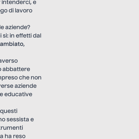
 intenderci, e
go di lavoro
le aziende?
: in effetti dal
cambiato
,
raverso
o abbattere
mpreso che non
verse aziende
te educative
 questi
o sessista e
trumenti
ia ha reso