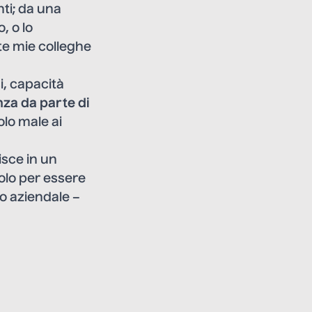
nti; da una
, o lo
nte mie colleghe
i, capacità
za da parte di
olo male ai
sce in un
olo per essere
mo aziendale –