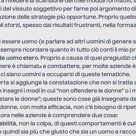
 a rivedere la scansione dei miei moduli formativi, 
si del vissuto soggettivo per farne poi argomento d
cazione delle strategie più opportune. Proprio quell
 sforzi, spesso dai risultati frustranti, nella formaz
 essere uomo (e parlare ad altri uomini di genere s
sempre ricordare quanto in tutto ciò conti il mio pri
da uomo etero
. Proprio a causa di quei pregiudizi c
enere è chiamatə a combattere, per molte aziende 
ci siano uomini a occuparsi di queste tematiche.
ta si aggiunge la constatazione che non si tratta a
insegni i modi in cui “non offendere le donne” o i m
stare le donne”; queste sono cose già insegnate d
donne, con molta efficacia, non c’è bisogno di ripet
ra nelle aziende è comprendere due cose:
bilità
, non la colpa, di questi comportamenti
è cu
e quindi sia più che giusto che sia un uomo a raccon