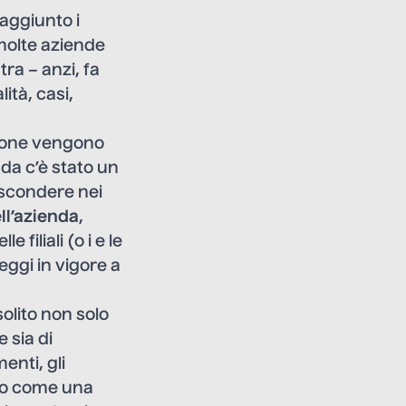
aggiunto i
 molte aziende
a – anzi, fa
ità, casi,
zione vengono
da c’è stato un
ascondere nei
ll’azienda
,
lle filiali (o i e le
 leggi in vigore a
solito non solo
 sia di
enti, gli
lto come una