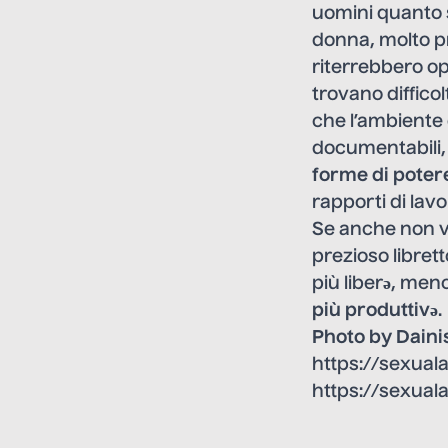
uomini quanto s
donna, molto p
riterrebbero op
trovano difficol
che l’ambiente 
documentabili, 
forme di poter
rapporti di lavo
Se anche non v
prezioso libre
più liberə, men
più produttivə
.
Photo by Daini
https://sexual
https://sexual