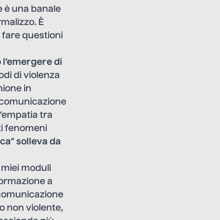
se è una banale
rmalizzo. È
 fare questioni
o
l’emergere di
di di violenza
nione in
a comunicazione
’empatia tra
ti fenomeni
ica
”
solleva da
 miei moduli
formazione a
a comunicazione
o non violente,