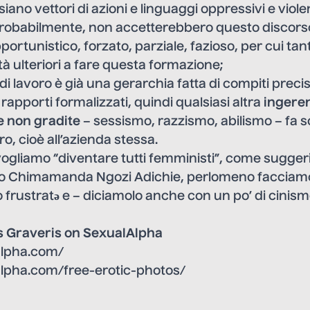
iano vettori di azioni e linguaggi oppressiv
i
e viole
robabilmente, non accetterebbero questo discorso
portunistico, forzato, parziale, fazioso, per cui ta
tà ulteriori a fare questa formazione;
di lavoro è già una gerarchia fatta di compiti precis
rapporti formalizzati, quindi qualsiasi altra
ingeren
e non gradite
– sessismo, razzismo, abilismo – fa s
ro, cioè all’azienda stessa.
ogliamo “diventare tutti femministi”, come suggeri
tto Chimamanda Ngozi Adichie, perlomeno facciam
o frustratə e – diciamolo anche con un po’ di cinis
s Graveris on SexualAlpha
alpha.com/
alpha.com/free-erotic-photos/