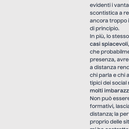
evidenti i vanta
scontistica a r
ancora troppo i
di principio.
In più, lo stes
casi spiacevoli
che probabilmen
presenza, avre
a distanza rend
chi parla e chi
tipici dei socia
molti imbarazz
Non può essere
formativi, lasc
distanza; la p
proprio delle s