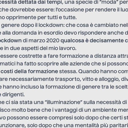
essità dettata dai tempi
, una specie di “moda” per
che dovrebbe essere: l’occasione per rendere il luo
 opprimente per tutti e tutte.
i genere dopo il lockdown: che cosa è cambiato nel
 alla domanda in esordio devo rispondere anche di sì
ockdown
di marzo 2020
qualcosa è decisamente 
 in due aspetti del mio lavoro.
 essere costrette a fare formazione a distanza att
matici ha fatto scoprire alle aziende che si posson
i
costi della formazione
stessa. Quando hanno co
re necessariamente trasporto, vitto e alloggio, di
e hanno incluso la formazione di genere tra le scel
 dirigenti.
e ci sia stata una “illuminazione” sulla necessità di
isco molto bene che i vantaggi di un ambiente men
o possono essere compresi solo dopo che certi s
nzionare, solo dopo che una mentalità più paritar