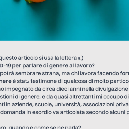
 questo articolo si usa
la lettera ə
.)
D-19 per parlare di genere al lavoro?
potrà sembrare strana, ma chi lavora facendo
for
enere
è statə testimone di qualcosa di molto partico
no impegnato da circa dieci anni nella divulgazione
stioni di genere, e da quasi altrettanti mi occupo 
i in aziende, scuole, università, associazioni priva
a domanda in esordio va articolata secondo alcuni 
oro, quando e come se ne parla?