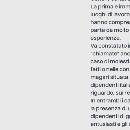
La prima e imme
luoghi di lavoro
hanno compreso
parte da molto 
esperienze.
Va constatato i
“chiamate” anco
caso di
molesti
fatti o nelle 
magari situata a
dipendenti ital
riguardo, sui r
In entrambi i ca
la presenza di
dipendenti di g
entusiasti e gl