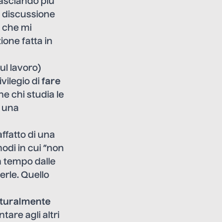
lasciando più
i discussione
o che mi
ione fatta in
ul lavoro)
vilegio di
fare
he chi studia le
è una
ffatto di una
odi in cui “non
a tempo dalle
erle. Quello
lturalmente
tare agli altri