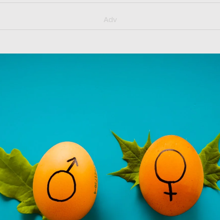
y/muster_aggiornamento
Adv