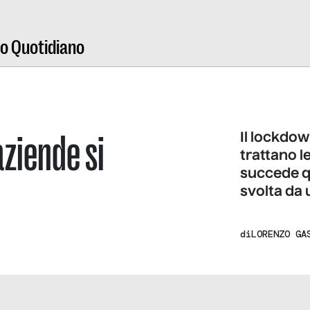
ro Quotidiano
aziende si
Il lockdow
trattano l
succede q
svolta da
di
LORENZO GA