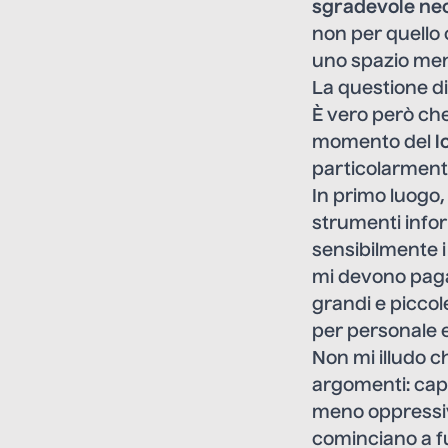
sgradevole nec
non per quello 
uno spazio meno
La questione d
È vero però che
momento del
l
particolarmente
In primo luogo,
strumenti infor
sensibilmente 
mi devono paga
grandi e piccol
per personale e
Non mi illudo ch
argomenti: cap
meno oppressiv
cominciano a fu