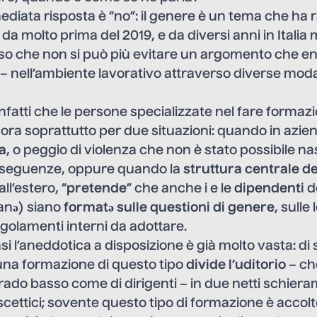
diata risposta è “no”: il genere è un tema che ha r
 da molto prima del 2019, e da diversi anni in Italia
 che non si può più evitare un argomento che entr
– nell’ambiente lavorativo attraverso diverse modal
nfatti che le persone specializzate nel fare forma
ra soprattutto per due situazioni: quando in azien
a
, o peggio di violenza che non è stato possibile n
conseguenze, oppure quando la
struttura centrale de
ll’estero, “
pretende
” che anche i e le
dipendenti
de
ianə) siano
formatə sulle questioni di genere
, sulle
egolamenti interni da adottare.
si l’aneddotica a disposizione è già molto vasta: di 
 una formazione di questo tipo
divide l’uditorio
– che
rado basso come di dirigenti – in due netti schieram
i scettici; sovente questo tipo di formazione è acco