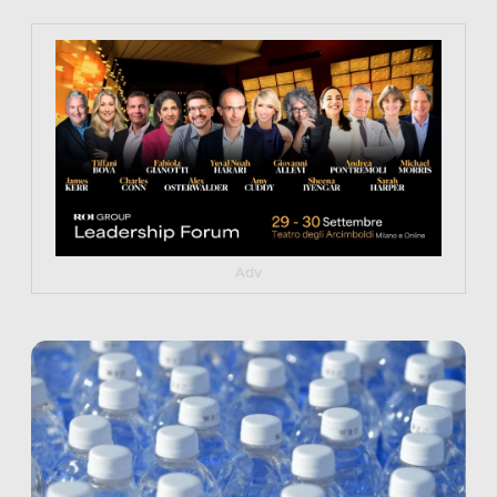
https://tinyurl.com/363fvfm9
Adv