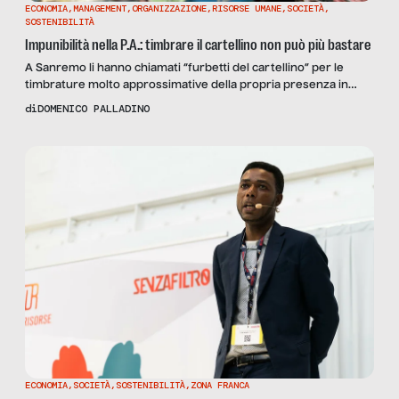
ECONOMIA
,
MANAGEMENT
,
ORGANIZZAZIONE
,
RISORSE UMANE
,
SOCIETÀ
,
SOSTENIBILITÀ
Impunibilità nella P.A.: timbrare il cartellino non può più bastare
A Sanremo li hanno chiamati “furbetti del cartellino” per le
timbrature molto approssimative della propria presenza in
ufficio, ma un merito va loro riconosciuto: quello di aver portato
di
DOMENICO PALLADINO
alla rapida approvazione del decreto attuativo 116/2016 della
riforma Madia che entrerà in vigore il 13 luglio 2016 e che
prevede il licenziamento per chi attesta fraudolentemente […]
ECONOMIA
,
SOCIETÀ
,
SOSTENIBILITÀ
,
ZONA FRANCA