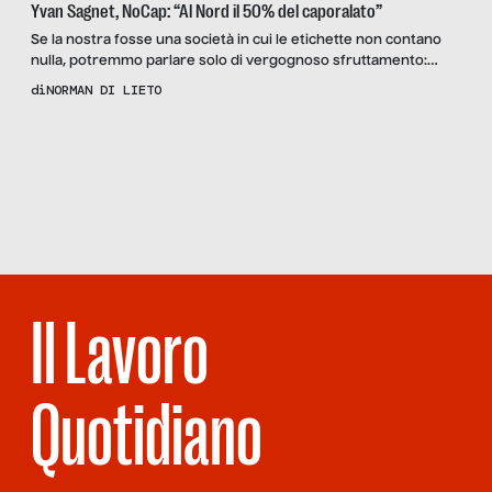
Yvan Sagnet, NoCap: “Al Nord il 50% del caporalato”
Se la nostra fosse una società in cui le etichette non contano
nulla, potremmo parlare solo di vergognoso sfruttamento:
pratica indegna, disumana e a quanto pare, nel 2020, non
di
NORMAN DI LIETO
ancora diventata quantomeno anacronistica. Invece le
etichette qui ci sono tutte: chi sfruttava è di discendenza nobile,
è bocconiano, è uno che con la sua start […]
Scopri
il Reportage
POTREMMO
PERMETTERCELO?
Il Lavoro
Quotidiano