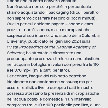
il bene che ci verrà davvero venduto
.
Non è così
, e non solo perché in percentuale
stiamo acquistando il packaging
(di cui, peraltro,
non sapremo cosa fare nel giro di pochi minuti).
Quello per cui abbiamo pagato – anche a caro
prezzo – non è l’acqua, ma le
microplastiche
sospese al suo interno. Uno studio della Columbia
University, pubblicato nel gennaio 2024 sulla
rivista
Proceedings of the National Academy of
Sciences,
ha attestato e dimostrato una
preoccupante presenza di micro e nano plastiche
nell’acqua in bottiglia, in valori compresi fra le
110
e le 370 mp/l
(mila parti per litro).
Per contro, l’acqua del rubinetto potrebbe
idealmente non contenerne nessuna
; ma per
essere realisti, a livello europeo i dati in nostro
possesso attestano la presenza di microplastiche
nell’acqua potabile domestica in un intervallo
compreso
fra le 10 e 100 particelle per litro
, e una