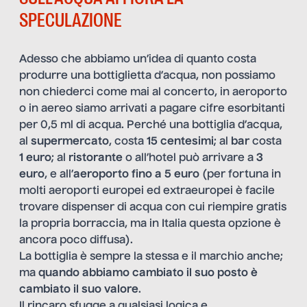
SPECULAZIONE
Adesso che abbiamo un’idea di quanto costa
produrre una bottiglietta d’acqua, non possiamo
non chiederci come mai al concerto, in aeroporto
o in aereo siamo arrivati a pagare cifre esorbitanti
per 0,5 ml di acqua. Perché una bottiglia d’acqua,
al
supermercato
, costa
15 centesimi
; al
bar
costa
1 euro
; al
ristorante
o all’hotel può arrivare a
3
euro
, e all’
aeroporto
fino a 5 euro
(per fortuna in
molti aeroporti europei ed extraeuropei è facile
trovare dispenser di acqua
con cui riempire gratis
la propria borraccia, ma in Italia questa opzione è
ancora poco diffusa).
La bottiglia è sempre la stessa e il marchio anche;
ma
quando abbiamo cambiato il suo posto è
cambiato il suo valore
.
Il rincaro sfugge a qualsiasi logica e