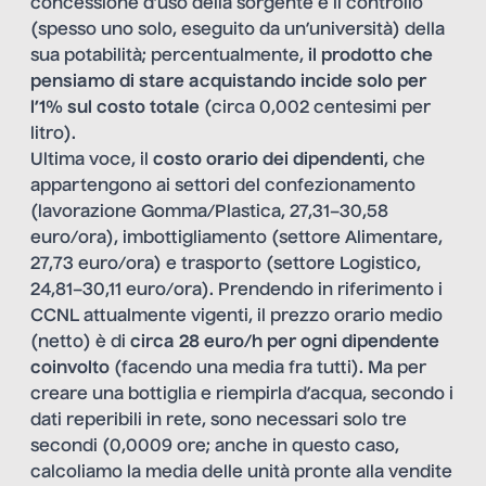
concessione d’uso della sorgente e il controllo
(spesso uno solo, eseguito da un’università) della
sua potabilità; percentualmente,
il prodotto che
pensiamo di stare acquistando incide solo per
l’1% sul costo totale
(circa 0,002 centesimi per
litro).
Ultima voce, il
costo orario dei dipendenti
, che
appartengono ai settori del confezionamento
(lavorazione Gomma/Plastica, 27,31–30,58
euro/ora), imbottigliamento (settore Alimentare,
27,73 euro/ora) e trasporto (settore Logistico,
24,81–30,11 euro/ora). Prendendo in riferimento i
CCNL attualmente vigenti, il prezzo orario medio
(netto) è di
circa 28 euro/h per ogni dipendente
coinvolto
(facendo una media fra tutti). Ma per
creare una bottiglia e riempirla d’acqua, secondo i
dati reperibili in rete, sono necessari solo tre
secondi (0,0009 ore; anche in questo caso,
calcoliamo la media delle unità pronte alla vendite