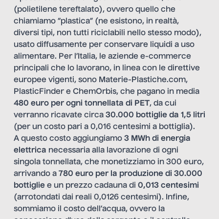
(polietilene tereftalato), ovvero quello che
chiamiamo “plastica”
(ne esistono, in realtà,
diversi tipi, non tutti riciclabili nello stesso modo),
usato diffusamente per conservare liquidi a uso
alimentare. Per l’Italia, le aziende e-commerce
principali che lo lavorano, in linea con le direttive
europee vigenti, sono Materie-Plastiche.com,
PlasticFinder e ChemOrbis, che pagano in media
480 euro per ogni tonnellata di PET
, da cui
verranno ricavate circa
30.000 bottiglie da 1,5 litri
(per un costo pari a 0,016 centesimi a bottiglia).
A questo costo aggiungiamo
3 MWh
di energia
elettrica
necessaria alla lavorazione di ogni
singola tonnellata, che monetizziamo in 300 euro,
arrivando a
780 euro per la produzione di 30.000
bottiglie
e un prezzo cadauna di
0,013 centesimi
(arrotondati dai reali 0,0126 centesimi). Infine,
sommiamo il costo dell’acqua, ovvero la