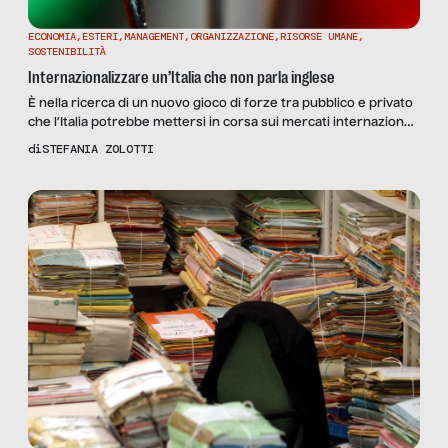
ECONOMIA
,
ESTERI
,
MANAGEMENT
,
ORGANIZZAZIONE
,
RISORSE UMANE
,
SOSTENIBILITÀ
Internazionalizzare un’Italia che non parla inglese
È nella ricerca di un nuovo gioco di forze tra pubblico e privato
che l’Italia potrebbe mettersi in corsa sui mercati internazionali.
Serve però essere onesti e guardare ad alcuni conflitti culturali
di
STEFANIA ZOLOTTI
interni, invisibili agli occhi della politica e dell’informazione.
L’Italia è un paese che non parla inglese, basterebbe già solo
questo per comprendere a […]