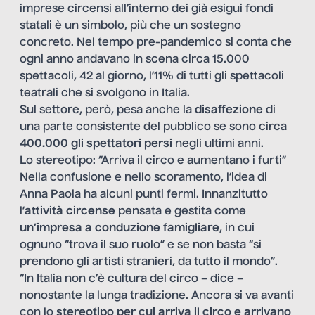
imprese circensi all’interno dei già esigui
fondi
statali
è un simbolo, più che un sostegno
concreto. Nel tempo pre-pandemico si conta che
ogni anno andavano in scena circa 15.000
spettacoli, 42 al giorno, l’11% di tutti gli spettacoli
teatrali che si svolgono in Italia.
Sul settore, però, pesa anche la
disaffezione
di
una parte consistente del pubblico se sono circa
400.000 gli spettatori persi
negli ultimi anni.
Lo stereotipo: “Arriva il circo e aumentano i furti”
Nella confusione e nello scoramento, l’idea di
Anna Paola ha alcuni punti fermi. Innanzitutto
l’
attività circense
pensata e gestita come
un’impresa a conduzione famigliare
, in cui
ognuno “trova il suo ruolo” e se non basta “si
prendono gli artisti stranieri, da tutto il mondo”.
“In Italia non c’è cultura del circo – dice –
nonostante la lunga tradizione. Ancora si va avanti
con lo
stereotipo per cui arriva il circo e arrivano