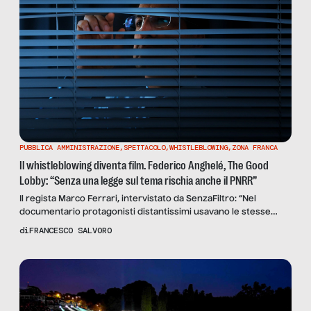
PUBBLICA AMMINISTRAZIONE
,
SPETTACOLO
,
WHISTLEBLOWING
,
ZONA FRANCA
Il whistleblowing diventa film. Federico Anghelé, The Good
Lobby: “Senza una legge sul tema rischia anche il PNRR”
Il regista Marco Ferrari, intervistato da SenzaFiltro: “Nel
documentario protagonisti distantissimi usavano le stesse
parole: mobbing, isolamento, stress psicologico”. E l’Italia è
di
FRANCESCO SALVORO
ancora in ritardo rispetto alla direttiva europea sul
whistleblowing.