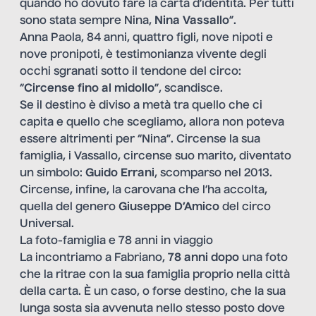
quando ho dovuto fare la carta d’identità. Per tutti
sono stata sempre Nina,
Nina Vassallo
”.
Anna Paola, 84 anni, quattro figli, nove nipoti e
nove pronipoti, è testimonianza vivente degli
occhi sgranati sotto il tendone del circo:
“
Circense fino al midollo
”, scandisce.
Se il destino è diviso a metà tra quello che ci
capita e quello che scegliamo, allora non poteva
essere altrimenti per “Nina”. Circense la sua
famiglia, i Vassallo, circense suo marito, diventato
un simbolo:
Guido Errani
, scomparso nel 2013.
Circense, infine, la carovana che l’ha accolta,
quella del genero
Giuseppe D’Amico
del circo
Universal.
La foto-famiglia e 78 anni in viaggio
La incontriamo a Fabriano,
78 anni dopo
una foto
che la ritrae con la sua famiglia proprio nella città
della carta. È un caso, o forse destino, che la sua
lunga sosta sia avvenuta nello stesso posto dove