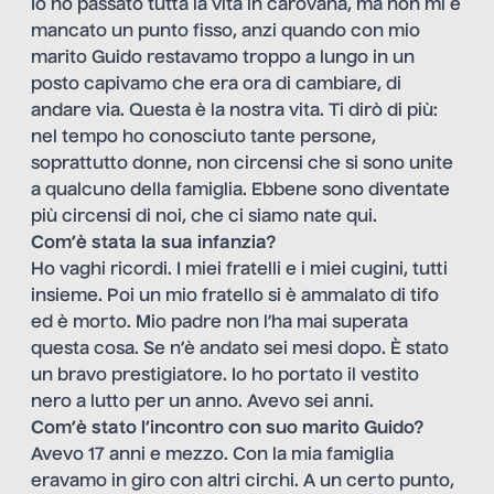
Io ho passato tutta la vita in carovana, ma non mi è
mancato un punto fisso, anzi quando con mio
marito Guido restavamo troppo a lungo in un
posto capivamo che era ora di cambiare, di
andare via. Questa è la nostra vita. Ti dirò di più:
nel tempo ho conosciuto tante persone,
soprattutto donne, non circensi che si sono unite
a qualcuno della famiglia. Ebbene sono diventate
più circensi di noi, che ci siamo nate qui.
Com’è stata la sua infanzia?
Ho vaghi ricordi. I miei fratelli e i miei cugini, tutti
insieme. Poi un mio fratello si è ammalato di tifo
ed è morto. Mio padre non l’ha mai superata
questa cosa. Se n’è andato sei mesi dopo. È stato
un bravo prestigiatore. Io ho portato il vestito
nero a lutto per un anno. Avevo sei anni.
Com’è stato l’incontro con suo marito Guido?
Avevo 17 anni e mezzo. Con la mia famiglia
eravamo in giro con altri circhi. A un certo punto,