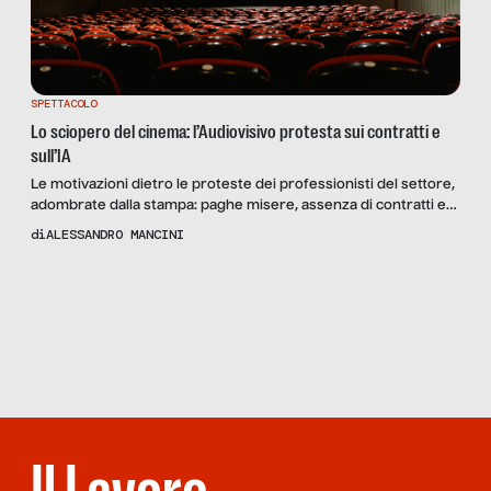
SPETTACOLO
Lo sciopero del cinema: l’Audiovisivo protesta sui contratti e
sull’IA
Le motivazioni dietro le proteste dei professionisti del settore,
adombrate dalla stampa: paghe misere, assenza di contratti e
tutele e l’ombra lunga dell’intelligenza artificiale. Le opinioni di
di
ALESSANDRO MANCINI
Francesca Romana De Martini di UNITA, Cinzia Mascoli di Artisti
7607 e Daniele Giuliani di ANAD
Scopri
la Rivista
NUMERO 102
– L’ITALIA
AMBULANTE