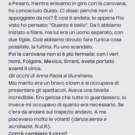
a Pesaro, mentre eravamo in giro con la carovana,
ho conosciuto Guido. Ci disse: perché non vi
appoggiate da noi? È così è andata. Io appena l’ho
visto ho pensato: “Quanto è bello”. Da lì abbiamo
iniziato a filare, ma lui era un uomo separato, con
due figlie. Così abbiamo dovuto fare l’unica cosa
possibile, la fuitina. Fu uno scandalo.
Poi la carovana non si è più fermata: con i vari
nomi, Folgore, Mexico, Errani, avete portato
avanti il circo.
Gli occhi di Anna Paola si illuminano.
Mio marito era un bravo clown e si occupava di
presentare gli spettacoli. Aveva una favella
incredibile. Ero gelosa che tutte lo guardassero. Io
invece mi occupavo di quanto era necessario. Se
c’era da andare sul trapezio andavo. A me
piacevano molto le volanti (
danza aerea e
acrobazie, N.d.R.
).
Com’è cambiato il circo?