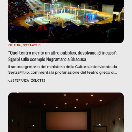
CULTURA
,
SPETTACOLO
“Quel teatro merita un altro pubblico, devolvano gli incassi”:
Sgarbi sullo scempio Negramaro a Siracusa
Il sottosegretario del ministero della Cultura, intervistato da
SenzaFiltro, commenta la profanazione del teatro greco di
Siracusa durante il concerto della band salentina: “Scriverò una
di
STEFANIA ZOLOTTI
lettera al Presidente della Regione Schifani e all’Assessore alla
Cultura dicendo che il primato è del monumento, non del
Commissario agli spettacoli”