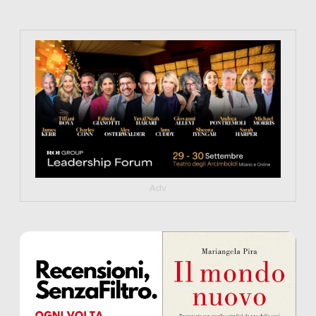
https://tinyurl.com/363fvfm9
Adv