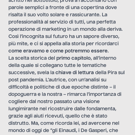
scritto nel sottotitolo, prova a raccontarlo con
parole semplici a fronte di una copertina dove
risalta il suo volto solare e rassicurante. La
professionalità al servizio di tutti, una perfetta
operazione di marketing in un mondo alla deriva.
Così l’incognita sul futuro ha un sapore diverso,
più mite, e ci si appella alla storia per ricordarci
come eravamo e come potremmo essere
.
La scelta storica del
primo capitolo
, all’interno
della quale si collegano tutte le tematiche
successive, svela la
chiave di lettura
della Pira sul
post pandemia. L’autrice, con un’analisi su
difficoltà e politiche di due epoche distinte – il
dopoguerra e la nostra – rimarca l’importanza di
cogliere dal nostro passato una visione
lungimirante nel ricostruire dalle fondamenta,
grazie agli aiuti ricevuti, quello che è stato
distrutto. Ma, come ricorda lei, ad avercene nel
mondo di oggi de “gli Einaudi, i De Gasperi, che