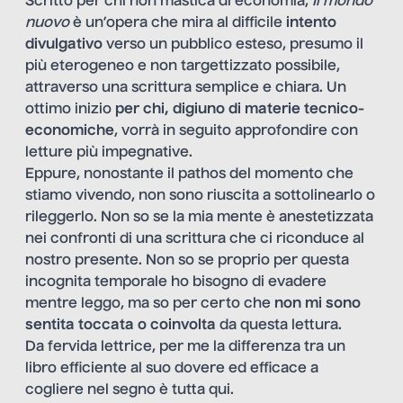
Scritto per chi non mastica di economia,
Il mondo
nuovo
è un’opera che mira al difficile
intento
divulgativo
verso un pubblico esteso, presumo il
più eterogeneo e non targettizzato possibile,
attraverso una scrittura semplice e chiara. Un
ottimo inizio
per chi, digiuno di materie tecnico-
economiche
, vorrà in seguito approfondire con
letture più impegnative.
Eppure, nonostante il pathos del momento che
stiamo vivendo, non sono riuscita a sottolinearlo o
rileggerlo. Non so se la mia mente è anestetizzata
nei confronti di una scrittura che ci riconduce al
nostro presente. Non so se proprio per questa
incognita temporale ho bisogno di evadere
mentre leggo, ma so per certo che
non mi sono
sentita toccata o coinvolta
da questa lettura.
Da fervida lettrice, per me la differenza tra un
libro efficiente al suo dovere ed efficace a
cogliere nel segno è tutta qui.