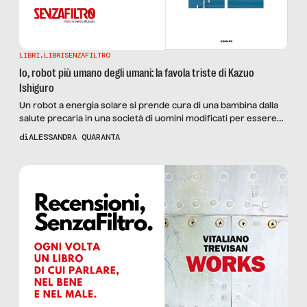
LIBRI
,
LIBRISENZAFILTRO
Io, robot più umano degli umani: la favola triste di Kazuo
Ishiguro
Un robot a energia solare si prende cura di una bambina dalla
salute precaria in una società di uomini modificati per essere
ultraperformanti; una delicata riflessione sul significato di
di
ALESSANDRA QUARANTA
umanità. Recensiamo “Klara e il Sole”, di Kazuo Ishiguro.