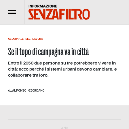
Menu
GEOGRAFIE DEL LAVORO
Se il topo di campagna va in città
Entro il 2050 due persone su tre potrebbero vivere in
città: ecco perché i sistemi urbani devono cambiare, e
collaborare tra loro.
di
ALFONSO GIORDANO
https://bit.ly/muster_aggiornamento
Adv