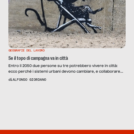
GEOGRAFIE DEL LAVORO
Se il topo di campagna va in città
Entro il 2050 due persone su tre potrebbero vivere in città:
ecco perché i sistemi urbani devono cambiare, e collaborare
tra loro.
di
ALFONSO GIORDANO
Scopri
la Rivista
NUMERO 105 –
UNA CITTÀ PER
CAMBIARE