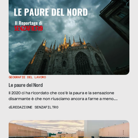
GEOGRAFIE DEL LAVORO
Le paure del Nord
Il 2020 ci ha ricordato che cos’è la paura e la sensazione
disarmante è che non riusciamo ancora a farne a meno.
Soltanto andandola a vedere da vicino si spera di dare un
di
REDAZIONE SENZAFILTRO
nome, un contesto, un perché, un dopo. SenzaFiltro viaggia
stavolta a Nord per indagare dietro le quinte delle sue
preoccupazioni dopo lo […]