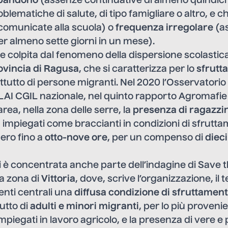
bandono
(assenze continuative di almeno quindici
blematiche di salute, di tipo famigliare o altro, e 
 comunicate alla scuola) o
frequenza irregolare
(a
per almeno sette giorni in un mese).
 colpita dal fenomeno della dispersione scolastica
ovincia di Ragusa
, che si caratterizza per lo
sfrutt
ttutto di persone migranti. Nel 2020 l’Osservatorio
FLAI CGIL nazionale, nel quinto rapporto Agromafie
rea, nella zona delle serre, la
presenza di ragazzin
i
impiegati come braccianti in condizioni di sfrutta
ero fino a
otto-nove ore
, per un compenso di
dieci
 è concentrata anche parte dell’indagine di Save t
la zona di
Vittoria
, dove, scrive l’organizzazione, il 
nti centrali una
diffusa condizione di sfruttament
utto di
adulti e minori migranti
, per lo più proven
impiegati in lavoro agricolo, e la presenza di vere 