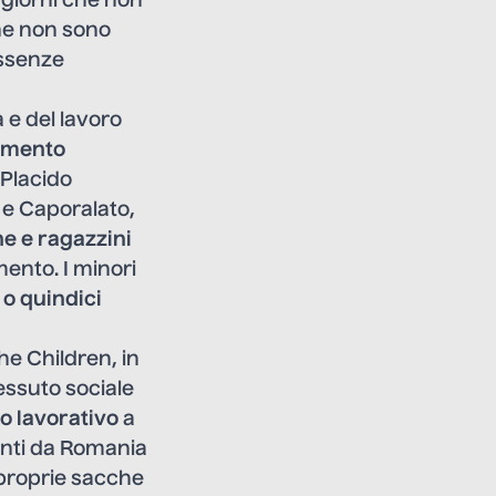
 giorni che non
che non sono
ssenze
 e del lavoro
amento
 Placido
 e Caporalato,
e e ragazzini
mento. I minori
 o quindici
he Children, in
tessuto sociale
o lavorativo
a
ienti da Romania
e proprie sacche