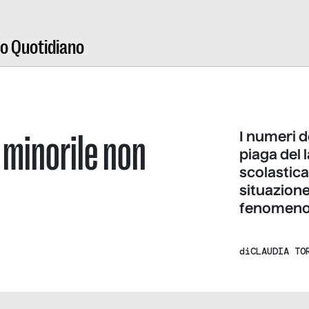
ro Quotidiano
o minorile non
I numeri d
piaga del 
scolastica
situazione
fenomeno 
di
CLAUDIA TO