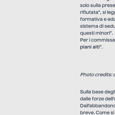
solo sulla prese
rifiutata”, si l
formativa e edu
sistema di sedu
questi minori”.
Per i commissar
piani alti
”.
Photo credits: 
Sulla base degli 
dalle forze dell
Dall’abbandono 
breve. Come si 