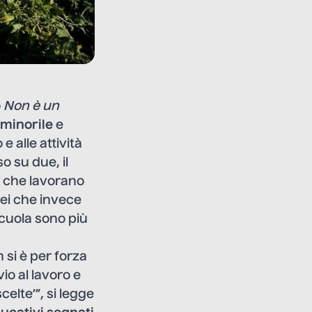
o
Non è un
 minorile
e
 e alle attività
o su due, il
nni che lavorano
anei che invece
cuola sono più
 si è per forza
io al lavoro e
elte’”, si legge