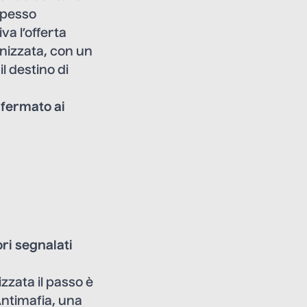
 spesso
va l’offerta
anizzata, con un
l destino di
è fermato ai
ri
segnalati
zzata il passo è
Antimafia, una