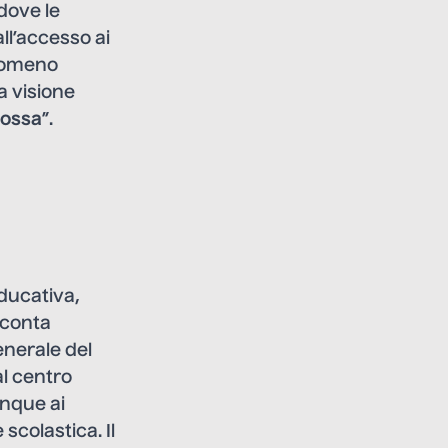
dove le
ll’accesso ai
enomeno
a visione
 ossa
”.
educativa,
cconta
enerale del
al centro
inque ai
scolastica. Il