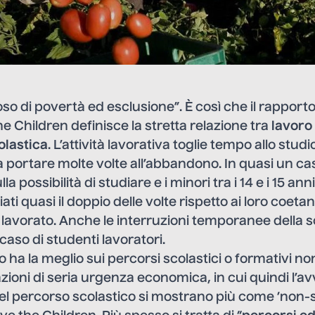
ioso di povertà ed esclusione”. È così che il rapport
e Children definisce la stretta relazione tra
lavoro
olastica
. L’attività lavorativa toglie tempo allo studio
a portare molte volte all’abbandono. In quasi un cas
lla possibilità di studiare e i minori tra i 14 e i 15 a
ati quasi il doppio delle volte rispetto ai loro coet
lavorato. Anche le interruzioni temporanee della s
caso di studenti lavoratori.
 ha la meglio sui percorsi scolastici o formativi non
zioni di seria urgenza economica, in cui quindi l’avv
del percorso scolastico si mostrano più come ‘non-sc