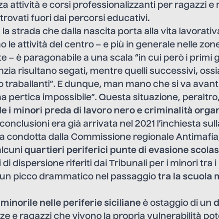
a attività e corsi professionalizzanti per ragazzi e 
ritrovati fuori dai percorsi educativi.
 la strada che dalla nascita porta alla vita lavorati
 le attività del centro – e più in generale nelle zon
 – è paragonabile a una scala “in cui però i primi g
nzia risultano segati, mentre quelli successivi, oss
o traballanti”. E dunque, man mano che si va avanti, 
a pertica impossibile”. Questa situazione, peraltro
e i minori preda di lavoro nero e criminalità orga
onclusioni era già arrivata nel 2021 l’inchiesta sul
ilia condotta dalla Commissione regionale Antimafi
alcuni
quartieri periferici
punte di evasione scolas
 di dispersione riferiti dai Tribunali per i minori tra i 
 un picco drammatico nel passaggio
tra la scuola 
minorile nelle periferie siciliane
è ostaggio di un
d
ze e ragazzi che vivono la propria vulnerabilità p