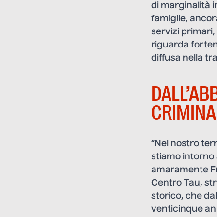
di marginalità
famiglie, ancor
servizi primari,
riguarda fortem
diffusa nella t
DALL’AB
CRIMINA
“Nel nostro ter
stiamo intorno a
amaramente
F
Centro Tau, str
storico, che da
venticinque ann