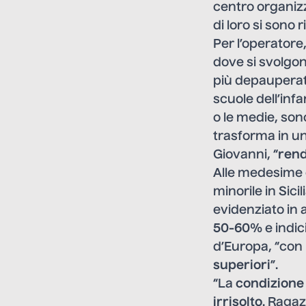
centro organizz
di loro si sono 
Per l’operatore,
dove si svolgono
più depauperate
scuole dell’infa
o le medie, son
trasforma in un
Giovanni, “
rend
Alle medesime c
minorile in Sic
evidenziato in 
50-60%
e indici
d’Europa, “con
superiori
”.
“La
condizione 
irrisolto
. Ragaz