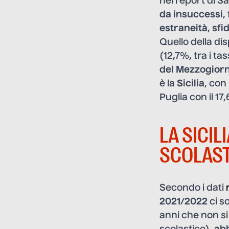
nel report di Sa
da insuccessi
,
estraneità
,
sfi
Quello della di
(12,7%, tra i ta
del Mezzogior
è la
Sicilia
, con
Puglia con il 1
LA SICIL
SCOLAST
Secondo i dati
2021/2022
ci s
anni che non si 