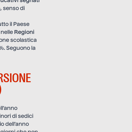
ucativi segnati
o, senso di
tto il Paese
 nelle
Regioni
ione scolastica
1%. Seguono la
ERSIONE
)
ell’anno
nori di sedici
io dell’anno