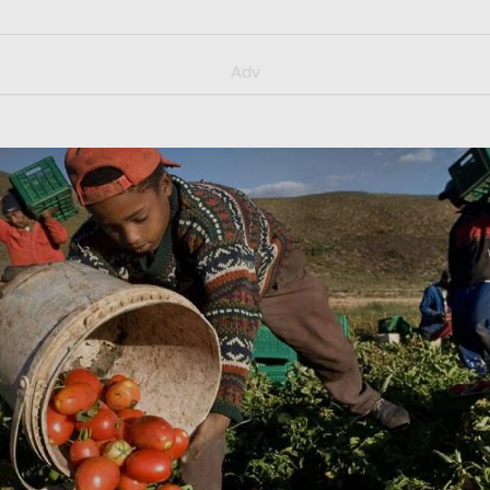
y/muster_aggiornamento
Adv