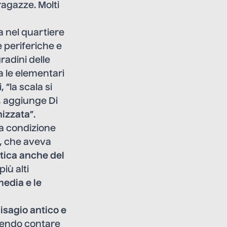
ragazze. Molti
va nel quartiere
e periferiche e
radini delle
ia le elementari
“la scala si
, aggiunge Di
nizzata
”.
la condizione
a, che aveva
tica anche del
più alti
media e le
isagio antico e
otendo contare