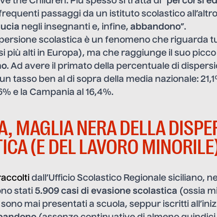
ve the Children. Più spesso si tratta di “
percorsi ed
 frequenti passaggi da un istituto scolastico all’altr
ducia
negli insegnanti e, infine,
abbandono
”.
spersione scolastica è un fenomeno che riguarda tu
ssi più alti in Europa), ma che raggiunge il suo picco
no
. Ad avere il primato della percentuale di dispers
 un tasso ben al di sopra della media nazionale: 21,
7,6% e la Campania al 16,4%.
IA, MAGLIA NERA DELLA DISP
ICA (E DEL LAVORO MINORILE
raccolti
dall’Ufficio Scolastico Regionale siciliano, n
ono stati
5.909 casi di evasione scolastica
(ossia mi
sono mai presentati a scuola, seppur iscritti all’iniz