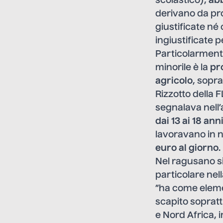
scolastico),
ab
derivano da pro
giustificate né
ingiustificate 
Particolarmente
minorile è la
pr
agricolo
, sopra
Rizzotto della 
segnalava nell’a
dai 13 ai 18 ann
lavoravano in n
euro al giorno
.
Nel ragusano si
particolare nel
“ha come eleme
scapito sopratt
e Nord Africa, 