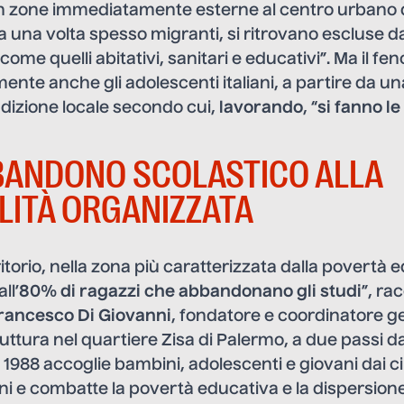
 in zone immediatamente esterne al centro urbano 
a una volta spesso migranti, si ritrovano escluse da
 come quelli abitativi, sanitari e educativi”. Ma
il f
ente anche gli adolescenti italiani
, a partire da un
radizione locale secondo cui,
lavorando
, “
si fanno le
BANDONO SCOLASTICO ALLA
LITÀ ORGANIZZATA
ritorio, nella zona più caratterizzata dalla povertà 
ll’
80% di ragazzi che abbandonano gli studi
”, ra
rancesco Di Giovanni
, fondatore e coordinatore g
uttura nel quartiere Zisa di Palermo, a due passi d
l 1988 accoglie bambini, adolescenti e giovani dai c
i e combatte la povertà educativa e la dispersione 