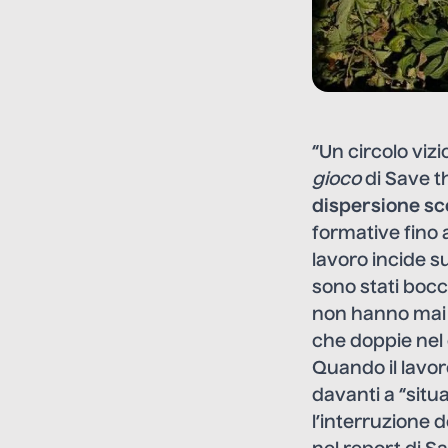
“Un circolo viz
gioco
di Save th
dispersione sc
formative fino 
lavoro incide su
sono stati bocci
non hanno mai 
che doppie nel 
Quando il lavoro
davanti a “situa
l’interruzione 