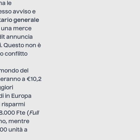
ma le
tesso avviso e
tario generale
to una merce
dit annuncia
di. Questo non è
o conflitto
 mondo del
nteranno a €10,2
giori
di in Europa
i risparmi
8.000 Fte (
Full
ano, mentre
500 unità a