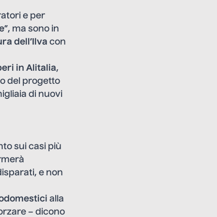
atori e per
le
”, ma sono in
ra dell’Ilva
con
eri in Alitalia
,
to
del progetto
igliaia di nuovi
to sui casi più
ormerà
isparati, e non
rodomestici
alla
forzare – dicono