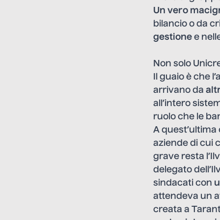
Un vero macig
bilancio o da c
gestione
e nelle
Non solo Unicredi
Il guaio è che l
arrivano da
alt
all’intero siste
ruolo che le ba
A quest’ultima 
aziende di cui 
grave resta
l’Il
delegato dell’Il
sindacati con
u
attendeva un a
creata a Tarant