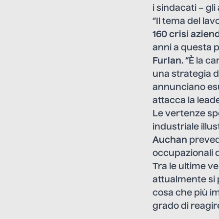
i sindacati – gli
“Il tema del la
160 crisi azien
anni a questa p
Furlan
. “È la c
una strategia di
annunciano esube
attacca la leade
Le vertenze spe
industriale ill
Auchan
preved
occupazionali d
Tra le ultime v
attualmente si p
cosa che più im
grado di reagir