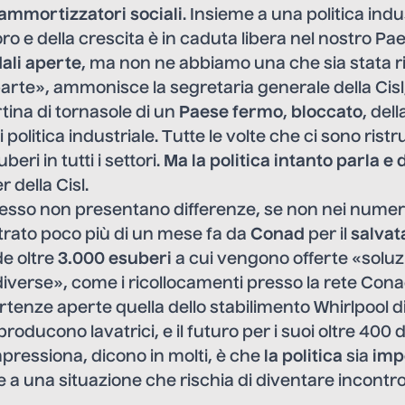
ammortizzatori sociali
. Insieme a una politica indu
voro e della crescita è in caduta libera nel nostro P
dali aperte
, ma non ne abbiamo una che sia stata r
arte», ammonisce la segretaria generale della Cisl
artina di tornasole di un
Paese fermo
,
bloccato
, del
 politica industriale. Tutte le volte che ci sono ristr
ri in tutti i settori.
Ma la politica intanto parla e 
r della Cisl.
sso non presentano differenze, se non nei numeri.
ustrato poco più di un mese fa da
Conad
per il
salvat
e oltre
3.000 esuberi
a cui vengono offerte «soluz
iverse», come i ricollocamenti presso la rete Conad o
ertenze aperte quella dello
stabilimento Whirlpool d
roducono lavatrici, e il futuro per i suoi oltre 400 
pressiona, dicono in molti, è che
la politica
sia
imp
e a una situazione che rischia di diventare incontrol