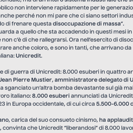
ziendale, ma di
un intero sistema industriale che s
bblico non interviene rapidamente per le generazio
nche perché non mi pare che ci siano settori indust
do di frenare questa
disoccupazione di massa
”.
i guarda a quello che sta accadendo in questi mesi i
 non c’è di che rallegrarsi. Ora nell’esercito di diso
are anche coloro, e sono in tanti, che arrivano da
aliana:
Unicredit
.
e di guerra di Unicredit: 8.000 esuberi in quattro a
Jean Pierre Mustier
,
amministratore delegato di U
 ha sganciato un’altra bomba devastante sul già m
oro italiano:
8.000 esuberi
annunciati da Unicredit 
 in Europa occidentale, di cui circa
5.500-6.000 d
lano
, carica del suo consueto cinismo,
ha applaudi
, convinta che Unicredit “liberandosi” di 8.000 lavo