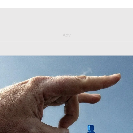
y/muster_aggiornamento
Adv