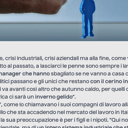
e, crisi industriali, crisi aziendali ma alla fine, come 
to al passato, a lasciarci le penne sono sempre i lav
 manager che hanno
sbagliato se ne vanno a casa c
olitici passano e gli unici che restano
con il cerino 
si va avanti così altro che autunno caldo, per quelli
ica ci sarà un
inverno gelido
”.
”, come lo chiamavano i suoi compagni di lavoro alla
lo che sta accadendo nel mercato del lavoro in Ital
 sua preoccupazione è per i figli e i nipoti. “Qui non