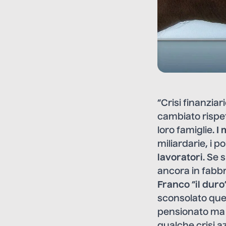
“Crisi finanziari
cambiato rispet
loro famiglie.
I
miliardarie, i p
lavoratori
. Se 
ancora in fabbr
Franco
“
il duro
sconsolato quel
pensionato ma la