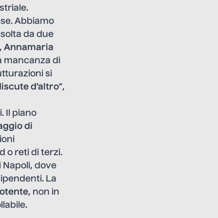
striale.
aese. Abbiamo
isolta da due
,
Annamaria
la mancanza di
utturazioni si
discute d’altro
”,
 Il piano
aggio di
ioni
 reti di terzi.
i Napoli
, dove
dipendenti. La
otente
, non in
labile.