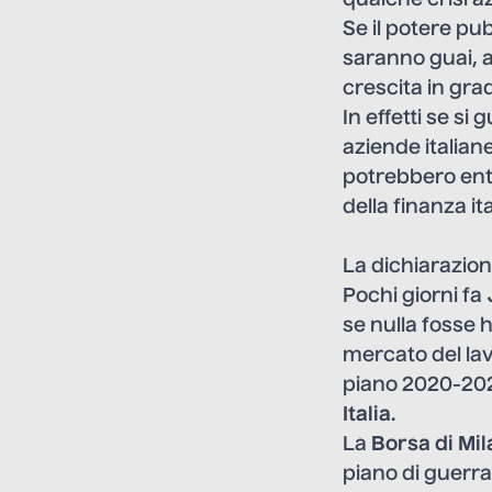
qualche crisi a
Se il potere pu
saranno guai, a
crescita in gra
In effetti se s
aziende italiane
potrebbero entr
della finanza it
La dichiarazion
Pochi giorni fa
se nulla fosse
mercato del lav
piano 2020-2023
Italia
.
La
Borsa di Mi
piano di guerra