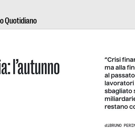
ro Quotidiano
lia: l’autunno
“Crisi fina
ma alla fi
al passato
lavoratori
sbagliato 
miliardarie
restano co
di
BRUNO PERI