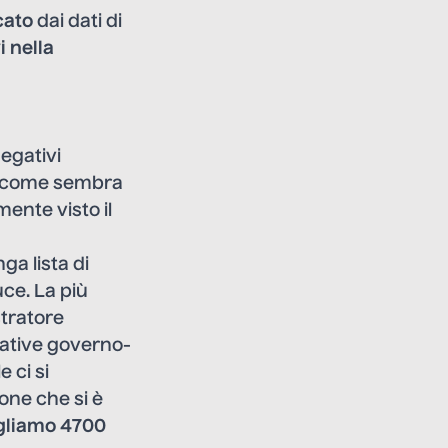
cato
dai dati di
i nella
negativi
se come sembra
mente visto il
ga lista di
uce
. La più
stratore
ttative governo-
 ci si
one che si è
gliamo 4700