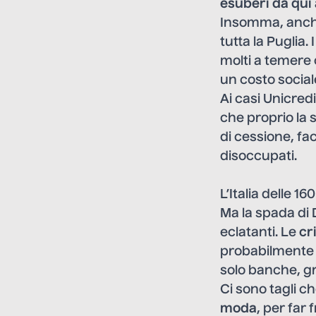
esuberi da qui 
Insomma, anche
tutta la Puglia
molti a temere 
un costo social
Ai casi Unicredit
che proprio la 
di cessione, fa
disoccupati.
L’Italia delle 16
Ma la spada di 
eclatanti. Le
cr
probabilmente i
solo banche, gr
Ci sono tagli c
moda
, per far