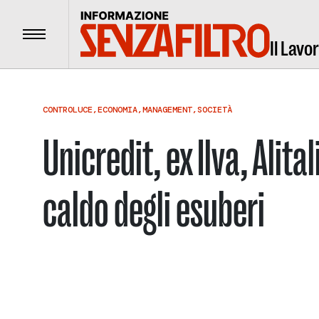
Menu
Il Lavo
CONTROLUCE
,
ECONOMIA
,
MANAGEMENT
,
SOCIETÀ
Unicredit, ex Ilva, Alita
caldo degli esuberi