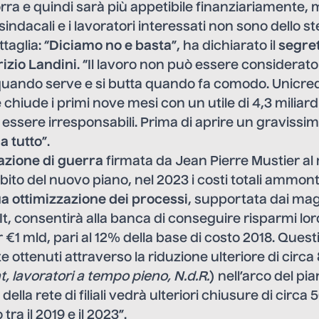
a e quindi sarà più appetibile finanziariamente, 
sindacali e i lavoratori interessati non sono dello s
aglia: “
Diciamo no e basta
”, ha dichiarato il
segre
izio Landini
. “Il lavoro non può essere considera
quando serve e si butta quando fa comodo. Unicre
 chiude i primi nove mesi con un utile di 4,3 miliar
 essere irresponsabili. Prima di aprire un gravissim
a tutto
”.
azione di guerra
firmata da Jean Pierre Mustier al
mbito del nuovo piano, nel 2023 i costi totali ammo
a ottimizzazione dei processi
, supportata dai mag
 It, consentirà alla banca di conseguire risparmi lor
 €1 mld, pari al 12% della base di costo 2018. Quest
 ottenuti attraverso la riduzione ulteriore di circa 
, lavoratori a tempo pieno,
N.d.R.
) nell’arco del pi
della rete di filiali vedrà ulteriori chiusure di circa 
 tra il 2019 e il 2023”.