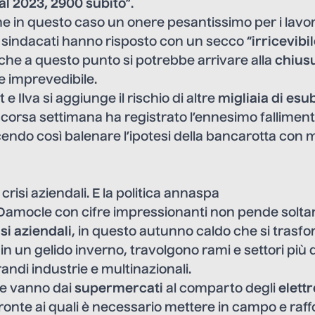
al 2023, 2900 subito
”.
 in questo caso un onere pesantissimo per i lavor
. I sindacati hanno risposto con un secco “
irricevibi
che a questo punto si potrebbe arrivare alla
chiusu
e imprevedibile.
 e Ilva si aggiunge il rischio di altre
migliaia di esub
scorsa settimana ha registrato
l’ennesimo fallimen
cendo così balenare l’ipotesi della bancarotta con m
0 crisi aziendali. E la politica annaspa
Damocle con cifre impressionanti non pende soltan
isi aziendali
, in questo autunno caldo che si trasf
n un gelido inverno, travolgono rami e settori più d
andi industrie e multinazionali.
he vanno dai
supermercati
al comparto degli
elett
 fronte ai quali è necessario mettere in campo e raf