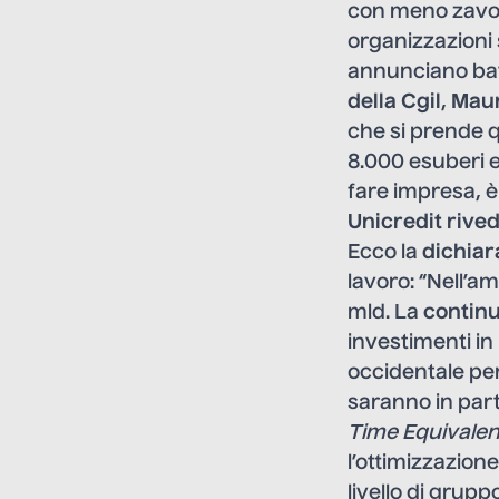
con meno zavorr
organizzazioni 
annunciano batt
della Cgil
,
Maur
che si prende 
8.000 esuberi e
fare impresa, è
Unicredit rived
Ecco la
dichiar
lavoro: “Nell’a
mld. La
continu
investimenti in
occidentale per
saranno in parte
Time Equivalent
l’ottimizzazione 
livello di gruppo