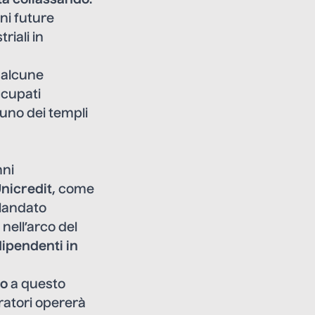
ta collassando
.
ni future
riali in
n alcune
ccupati
 uno dei templi
nni
nicredit
, come
alandato
nell’arco del
ipendenti in
to
a questo
ratori opererà