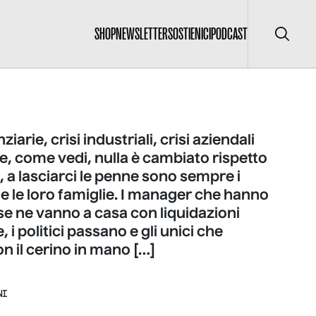
SHOP
NEWSLETTER
SOSTIENICI
PODCAST
Cerca
nziarie, crisi industriali, crisi aziendali
ne, come vedi, nulla è cambiato rispetto
, a lasciarci le penne sono sempre i
 e le loro famiglie. I manager che hanno
se ne vanno a casa con liquidazioni
, i politici passano e gli unici che
n il cerino in mano […]
NI