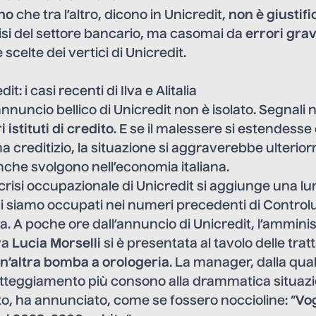
no
che tra l’altro, dicono in Unicredit,
non è giustifi
risi del settore bancario, ma casomai da
errori grav
 scelte dei vertici di Unicredit.
t: i casi recenti di Ilva e Alitalia
’annuncio bellico di Unicredit non è isolato. Segnali 
ri istituti di credito
. E se il malessere si estendes
ma creditizio, la situazione si aggraverebbe ulterior
nche svolgono nell’economia italiana.
crisi occupazionale di Unicredit si aggiunge una lun
ci siamo occupati nei
numeri precedenti di Control
va
. A poche ore dall’annuncio di Unicredit, l’ammini
va
Lucia Morselli
si è presentata al tavolo delle tra
n’altra bomba a orologeria
. La manager, dalla quale
tteggiamento più consono alla drammatica situazi
o, ha annunciato, come se fossero noccioline: “
Vo