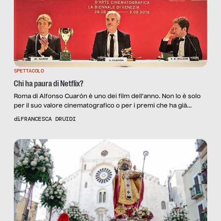
SPETTACOLO
Chi ha paura di Netflix?
Roma di Alfonso Cuarón è uno dei film dell’anno. Non lo è solo
per il suo valore cinematografico o per i premi che ha già
ottenuto e otterrà: Roma segna soprattutto l’apice dello
di
FRANCESCA DRUIDI
scontro che si consuma in campo internazionale tra sala e
streaming. Il film del regista messicano, infatti, prodotto da
Esperanto Filmoj e Participant […]