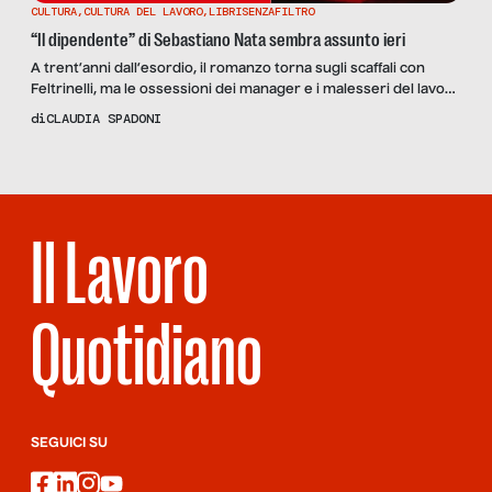
CULTURA
,
CULTURA DEL LAVORO
,
LIBRISENZAFILTRO
“Il dipendente” di Sebastiano Nata sembra assunto ieri
A trent’anni dall’esordio, il romanzo torna sugli scaffali con
Feltrinelli, ma le ossessioni dei manager e i malesseri del lavoro
che descrive sono ancora attuali. La nostra intervista all’autore
di
CLAUDIA SPADONI
Sebastiano Nata: “Non si odia il lavoro in sé, si odia l’ambiente in
cui si è costretti a lavorare”
Il Lavoro
Quotidiano
SEGUICI SU
facebook
linkedin
instagram
youtube