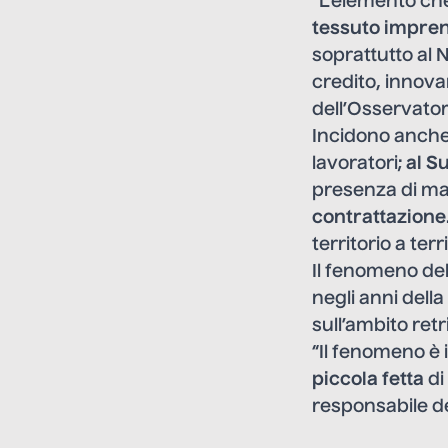
“L’elemento che 
tessuto impren
soprattutto al 
credito, innovar
dell’Osservator
Incidono anche
lavoratori;
al S
presenza di mag
contrattazione
territorio a ter
Il fenomeno de
negli anni del
sull’ambito retri
“Il fenomeno è 
piccola fetta
di
responsabile de