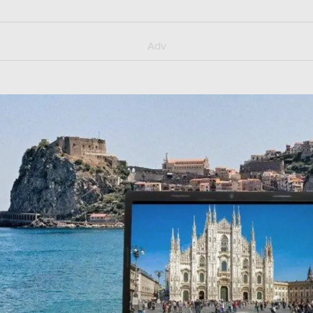
y/muster_aggiornamento
Adv