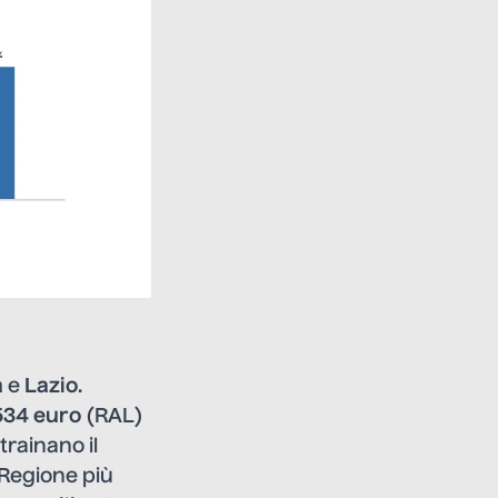
a
e
Lazio
.
534 euro
(RAL)
trainano il
 Regione più