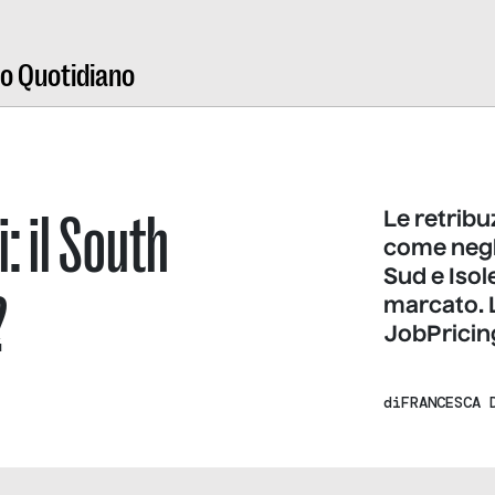
ro Quotidiano
: il South
Le retribu
come negli
Sud e Isole
?
marcato. L
JobPricin
di
FRANCESCA 