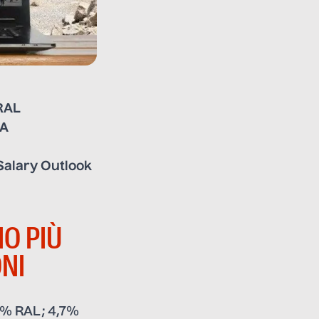
RAL
A
Salary Outlook
NO PIÙ
ONI
9% RAL; 4,7%