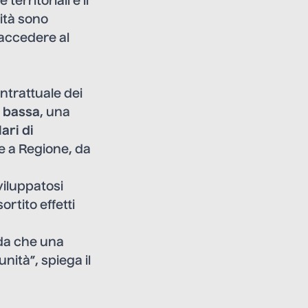
erritoriali è il
vità sono
 accedere al
ntrattuale dei
 bassa
, una
ari di
e a Regione, da
sviluppatosi
tito effetti
rda che una
nità”, spiega il