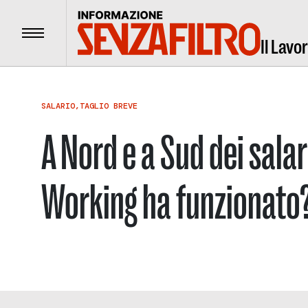
Menu
Il Lavo
SALARIO
,
TAGLIO BREVE
A Nord e a Sud dei salari
Working ha funzionato