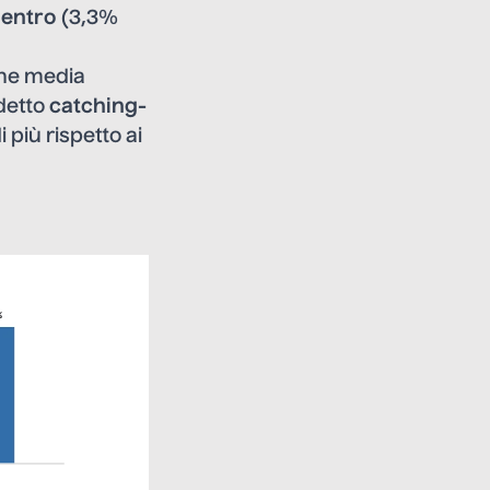
entro
(3,3%
ione media
ddetto
catching-
i più rispetto ai