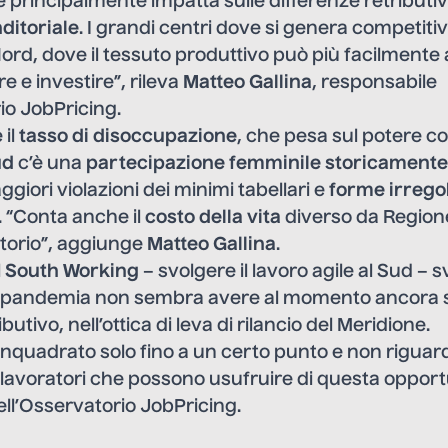
principalmente impatta sulle differenze retributive t
ditoriale
. I grandi centri dove si genera competiti
Nord, dove il tessuto produttivo può più facilmente
e e investire”, rileva
Matteo Gallina
, responsabile
io JobPricing.
 il
tasso di disoccupazione
, che pesa sul potere co
ud
c’è una
partecipazione femminile storicamente
giori violazioni dei minimi tabellari e
forme irregol
. “Conta anche il
costo della vita
diverso da Region
ritorio”, aggiunge
Matteo Gallina
.
l
South Working
– svolgere il lavoro agile al Sud – 
la pandemia non sembra avere al momento ancora sor
butivo, nell’ottica di leva di rilancio del Meridione.
inquadrato solo fino a un certo punto e non rigua
 lavoratori che possono usufruire di questa opportu
ll’Osservatorio JobPricing.