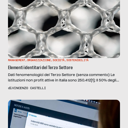
MANAGEMENT
,
ORGANIZZAZIONE
,
SOCIETÀ
,
SOSTENIBILITÀ
Elementi identitari del Terzo Settore
Dati fenomenologici del Terzo Settore (senza commento) Le
istituzioni non profit attive in Italia sono 250.412[1]; Il 50% degli
organismi del Terzo Settore sono localizzati al Centro-Nord I
di
VINCENZO CASTELLI
2/3 degli organismi svolgono l’attività prevalente nel settore
socio-culturale (servizi sociali-cultura- sport e servizi
ricreativi) Il 55.2% è nato nell’ultimo decennio Sono ben
650.000 i lavoratori retribuiti […]