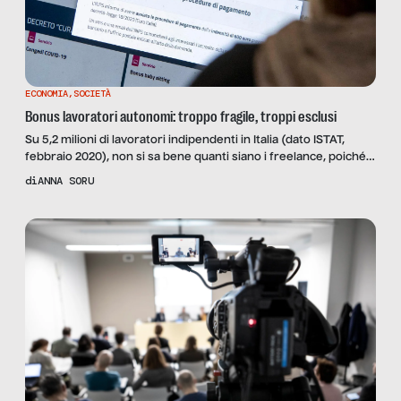
ECONOMIA
,
SOCIETÀ
Bonus lavoratori autonomi: troppo fragile, troppi esclusi
Su 5,2 milioni di lavoratori indipendenti in Italia (dato ISTAT,
febbraio 2020), non si sa bene quanti siano i freelance, poiché
non esiste una definizione condivisa e utilizzata dalle fonti
di
ANNA SORU
statistiche. Come ACTA, da tempo definiamo freelance tutto il
lavoro professionale svolto in maniera autonoma, includendo
ordinisti (avvocati, ingegneri, commercialisti, giornalisti) e non
ordinisti (informatici, […]