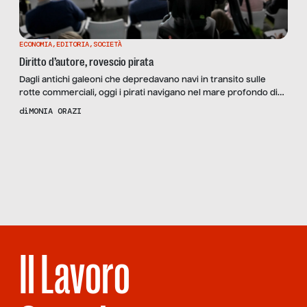
ECONOMIA
,
EDITORIA
,
SOCIETÀ
Diritto d’autore, rovescio pirata
Dagli antichi galeoni che depredavano navi in transito sulle
rotte commerciali, oggi i pirati navigano nel mare profondo di
internet, arraffando contenuti audiovisivi e multimediali, ma
di
MONIA ORAZI
anche libri in formato digitale. Una pratica che, secondo l’ultima
indagine Fipav (Federazione di tutela dei contenuti audiovisivi e
Scopri
la Rivista
multimediali), coinvolge ben il 38% degli adulti, con punte del
NUMERO 93 –
[…]
L’ITALIA DELLE
EMERGENZE
Il Lavoro