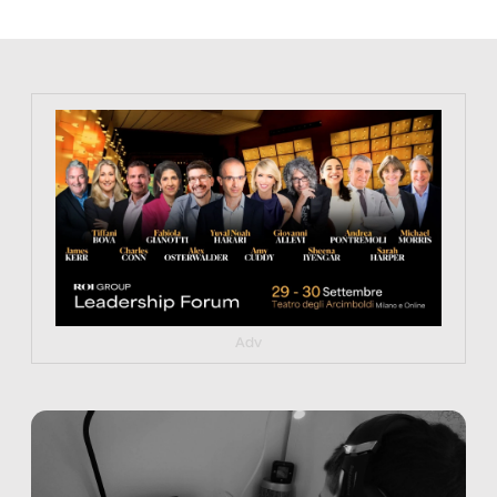
https://tinyurl.com/363fvfm9
Adv