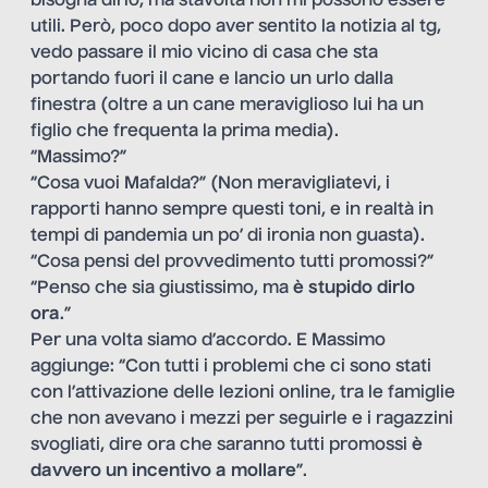
bisogna dirlo, ma stavolta non mi possono essere
utili. Però, poco dopo aver sentito la notizia al tg,
vedo passare il mio vicino di casa che sta
portando fuori il cane e lancio un urlo dalla
finestra (oltre a un cane meraviglioso lui ha un
figlio che frequenta la prima media).
“Massimo?”
“Cosa vuoi Mafalda?” (Non meravigliatevi, i
rapporti hanno sempre questi toni, e in realtà in
tempi di pandemia un po’ di ironia non guasta).
“Cosa pensi del provvedimento tutti promossi?”
“Penso che sia giustissimo, ma
è stupido dirlo
ora
.”
Per una volta siamo d’accordo. E Massimo
aggiunge: “Con tutti i problemi che ci sono stati
con l’attivazione delle lezioni online, tra le famiglie
che non avevano i mezzi per seguirle e i ragazzini
svogliati, dire ora che saranno tutti promossi
è
davvero un incentivo a mollare
”.