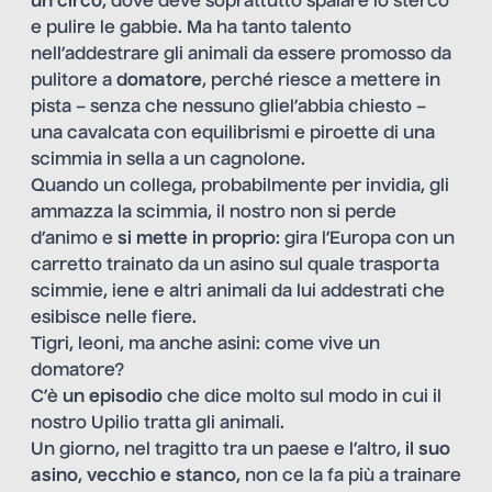
un circo
, dove deve soprattutto spalare lo sterco
e pulire le gabbie. Ma ha tanto talento
nell’addestrare gli animali da essere promosso da
pulitore a
domatore
, perché riesce a mettere in
pista – senza che nessuno gliel’abbia chiesto –
una cavalcata con equilibrismi e piroette di una
scimmia in sella a un cagnolone.
Quando un collega, probabilmente per invidia, gli
ammazza la scimmia, il nostro non si perde
d’animo e
si mette in proprio
: gira l’Europa con un
carretto trainato da un asino sul quale trasporta
scimmie, iene e altri animali da lui addestrati che
esibisce nelle fiere.
Tigri, leoni, ma anche asini: come vive un
domatore?
C’è
un episodio
che dice molto sul modo in cui il
nostro Upilio tratta gli animali.
Un giorno, nel tragitto tra un paese e l’altro,
il suo
asino
,
vecchio e stanco
, non ce la fa più a trainare