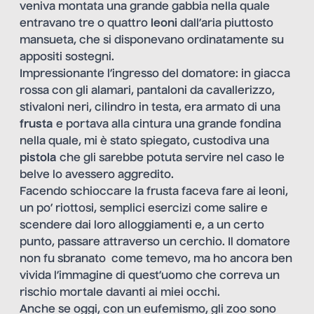
veniva montata una grande gabbia nella quale
entravano tre o quattro
leoni
dall’aria piuttosto
mansueta, che si disponevano ordinatamente su
appositi sostegni.
Impressionante l’ingresso del domatore: in giacca
rossa con gli alamari, pantaloni da cavallerizzo,
stivaloni neri, cilindro in testa, era armato di una
frusta
e portava alla cintura una grande fondina
nella quale, mi è stato spiegato, custodiva una
pistola
che gli sarebbe potuta servire nel caso le
belve lo avessero aggredito.
Facendo schioccare la frusta faceva fare ai leoni,
un po’ riottosi, semplici esercizi come salire e
scendere dai loro alloggiamenti e, a un certo
punto, passare attraverso un cerchio. Il domatore
non fu sbranato come temevo, ma ho ancora ben
vivida l’immagine di quest’uomo che correva un
rischio mortale davanti ai miei occhi.
Anche se oggi, con un eufemismo, gli zoo sono