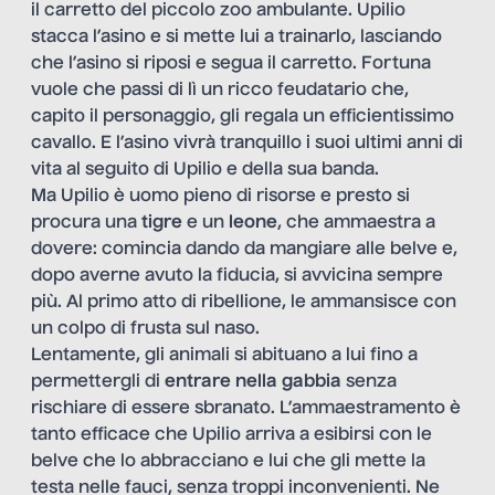
il carretto del piccolo zoo ambulante. Upilio
stacca l’asino e si mette lui a trainarlo, lasciando
che l’asino si riposi e segua il carretto. Fortuna
vuole che passi di lì un ricco feudatario che,
capito il personaggio, gli regala un efficientissimo
cavallo. E l’asino vivrà tranquillo i suoi ultimi anni di
vita al seguito di Upilio e della sua banda.
Ma Upilio è uomo pieno di risorse e presto si
procura una
tigre
e un
leone
, che ammaestra a
dovere: comincia dando da mangiare alle belve e,
dopo averne avuto la fiducia, si avvicina sempre
più. Al primo atto di ribellione, le ammansisce con
un colpo di frusta sul naso.
Lentamente, gli animali si abituano a lui fino a
permettergli di
entrare nella gabbia
senza
rischiare di essere sbranato. L’ammaestramento è
tanto efficace che Upilio arriva a esibirsi con le
belve che lo abbracciano e lui che gli mette la
testa nelle fauci, senza troppi inconvenienti. Ne