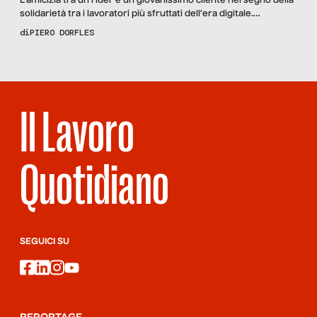
L’amicizia tra un rider e un giovanissimo cliente nel segno della
solidarietà tra i lavoratori più sfruttati dell’era digitale.
Recensiamo “Le balene mangiano da sole, romanzo di Rosario
di
PIERO DORFLES
Pellecchia.
Il Lavoro
Quotidiano
SEGUICI SU
facebook
linkedin
instagram
youtube