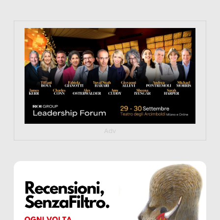
https://tinyurl.com/363fvfm9
Adv