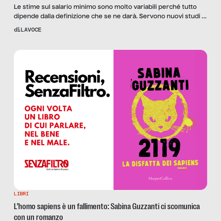
Le stime sul salario minimo sono molto variabili perché tutto
dipende dalla definizione che se ne darà. Servono nuovi studi e
ragionamenti prima di procedere con qualsiasi iniziativa. E la
di
LAVOCE
proposta di direttiva della Commissione europea offre
un’indicazione. di Andrea Garnero e Giulia Giupponi La
proposta della Commissione europea Dopo nove mesi di
consultazioni, il […]
LIBRI
L’homo sapiens è un fallimento: Sabina Guzzanti ci scomunica
con un romanzo